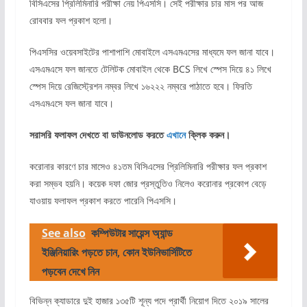
বিসিএসের প্রিলিমিনারি পরীক্ষা নেয় পিএসসি। সেই পরীক্ষার চার মাস পর আজ
রোববার ফল প্রকাশ হলো।
পিএসসির ওয়েবসাইটের পাশাপাশি মোবাইলে এসএমএসের মাধ্যমে ফল জানা যাবে।
এসএমএসে ফল জানতে টেলিটক মোবাইল থেকে BCS লিখে স্পেস দিয়ে ৪১ লিখে
স্পেস দিয়ে রেজিস্ট্রেশন নম্বর লিখে ১৬২২২ নম্বরে পাঠাতে হবে। ফিরতি
এসএমএসে ফল জানা যাবে।
সরাসরি ফলাফল দেখতে বা ডাউনলোড করতে
এখানে
ক্লিক করুন।
করোনার কারণে চার মাসেও ৪১তম বিসিএসের প্রিলিমিনারি পরীক্ষার ফল প্রকাশ
করা সম্ভব হয়নি।‌ কয়েক দফা জোর প্রস্তুতিও নিলেও করোনার প্রকোপ বেড়ে
যাওয়ায় ফলাফল প্রকাশ করতে পারেনি পিএসসি।
See also
কম্পিউটার সায়েন্স অ্যান্ড
ইঞ্জিনিয়ারিং পড়তে চান, কোন ইউনিভার্সিটিতে
পড়বেন দেখে নিন
বিভিন্ন ক্যাডারে দুই হাজার ১৩৫টি শূন্য পদে প্রার্থী নিয়োগ দিতে ২০১৯ সালের