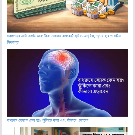
সঞ্চয়পত্র নাকি এফডিআর: টাকা কোথায় রাখবেন? সুবিধা-অসুবিধা, সুদের হার ও সঠিক
সিদ্ধান্ত
বাথরুমে স্ট্রোক কেন হয়? ঝুঁকিতে কারা এবং কীভাবে এড়াবেন