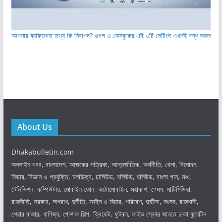
আপনার ব্যক্তিগত তথ্য কি নিরাপদ? গুগল ও ফেসবুকের এই ৩টি সেটিংস এখনই বন্ধ করুন
About Us
Dhakabulletin.com
অনলাইন খবর, বাংলাদেশ, আজকের পত্রিকা, আন্তর্জাতিক, অর্থনীতি, খেলা, বিনোদন,
ফিচার, বিজ্ঞান ও প্রযুক্তি, চলচ্চিত্র, ঢালিউড, বলিউড, হলিউড, বাংলা গান, মঞ্চ,
টেলিভিশন, কম্পিউটার, মোবাইল ফোন, অটোমোবাইল, মহাকাশ, গেমস, মাল্টিমিডিয়া,
রাজনীতি, সরকার, অপরাধ, দুর্নীতি, আইন ও বিচার, পরিবেশ, দুর্ঘটনা, সংসদ, রাজধানী,
শেয়ার বাজার, বাণিজ্য, পোশাক শিল্প, ক্রিকেট, ফুটবল, লাইভ স্কোর জানতে ঢাকা বুলেটিন