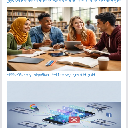
যুক্তরাষ্ট্রে বিশ্ববিদ্যালয় ক্যাম্পাসে ভয়াবহ হামলার পর ‘ডিভি লটারি’ স্থগিত করলেন ট্রাম্প
আইইএলটিএস ছাড়া আন্তর্জাতিক শিক্ষার্থীদের জন্য স্কলারশিপ সুযোগ