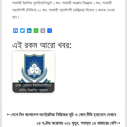
সহকারী ট্রাফিক সুপারিনটেনডেন্ট ১ জন, সহকারী সরঞ্জাম নিয়ন্ত্রক ১ জন, সহকারী
প্রকৌশলী (সিভিল) ২০ জন, সহকারী প্রকৌশলী (যান্ত্রিক) হিসেবে ৩ জনকে নেওয়া
হবে।
F
T
L
W
P
S
a
w
i
h
r
h
c
i
n
a
i
a
এই রকম আরো খবর:
e
t
k
t
n
r
b
t
e
s
t
e
o
e
d
A
o
r
I
p
k
n
p
ঢাকা সেন্ট্রাল ইউনিভার্সিটিতে
ভর্তির বিজ্ঞপ্তি প্রকাশ
দেখে নিন বাংলাদেশ-অস্ট্রেলিয়া সিরিজের সূচি ও কোন টিভি চ্যানেলে দেখাবে
২৪ ঘণ্টায় করোনায় ২৩১ মৃত্যু, শনাক্ত ১৪ হাজারের বেশি