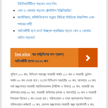
ইউনিভার্সিটিতে পড়বেন দেখে নিন
কেন ও কোথায় পড়বেন টেক্সটাইল ইঞ্জিনিয়ারিং!
জার্নালিজম, কমিউনিকেশন অ্যান্ড মিডিয়া স্টাডিজে উচ্চশিক্ষা এখন
সময়ের দাবী!
আইনজীবী হতে চান? উজ্জ্বল ক্যারিয়ার গড়তে কেন ও কোথায়
আইন পড়বেন!
See also
বার কাউন্সিলের ফল প্রকাশ,
আইনজীবী হলেন ৫৯৭২ জন
পুলিশে ১০০ জন, বিসিএস স্বাস্থ্যে সহকারী সার্জন ১১০ জন ও সহকারী ডেন্টাল
সার্জন ৩০ জন নেওয়া হবে। ৪১তম বিসিএসে পররাষ্ট্রে ২৫ জন, আনসারে ২৩ জন,
অর্থ মন্ত্রণালয়ে সহকারী মহাহিসাবরক্ষক (নিরীক্ষা ও হিসাব) ২৫ জন, সহকারী কর
কমিশনার (কর) ৬০ জন, সহকারী কমিশনার (শুল্ক ও আবগারি) ২৩ জন ও সহকারী
নিবন্ধক হিসেবে ৮ জন নেওয়া হবে। পরিসংখ্যান ও তথ্য ব্যবস্থাপনা বিভাগে
পরিসংখ্যান কর্মকর্তা ১২ জন, রেলপথ মন্ত্রণালয়ে সহকারী যন্ত্র প্রকৌশলী ৪ জন,