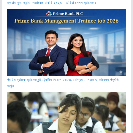
স্কয়ার ফুড অ্যান্ড বেভারেজ চাকরি ২০২৬ – এরিয়া সেলস ম্যানেজার
প্রাইম ব্যাংকে ম্যানেজমেন্ট ট্রেইনি নিয়োগ ২০২৬: যোগ্যতা, বেতন ও আবেদন পদ্ধতি
দেখুন