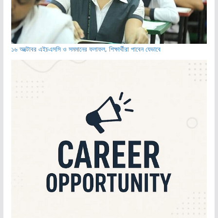
১৬ অক্টোবর এইচএসসি ও সমমানের ফলাফল, শিক্ষার্থীরা পাবেন যেভাবে