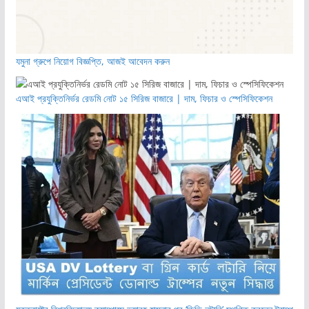
যমুনা গ্রুপে নিয়োগ বিজ্ঞপ্তি, আজই আবেদন করুন
এআই প্রযুক্তিনির্ভর রেডমি নোট ১৫ সিরিজ বাজারে | দাম, ফিচার ও স্পেসিফিকেশন