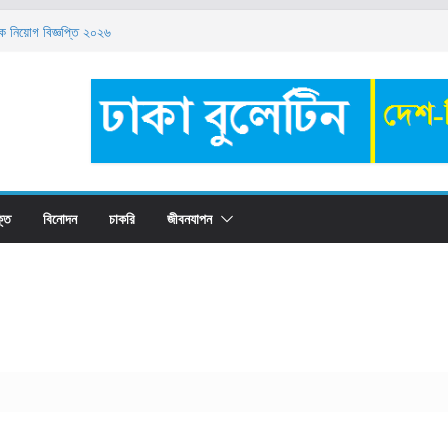
েয়ে চাহিদাসম্পন্ন ১০টি ব্যাচেলর ডিগ্রি
্ষক নিয়োগ বিজ্ঞপ্তি ২০২৬
ুয়াল ক্যাম্পাস ফায়ার অ্যান্ড ইমার্জেন্সি ইভাকুয়েশন ড্রিল ২০২৬’
 টাকা কোথায় রাখবেন? সুবিধা-অসুবিধা, সুদের হার ও সঠিক
েন্ট ট্রেইনি নিয়োগ ২০২৬: যোগ্যতা, বেতন ও আবেদন পদ্ধতি
্তি
বিনোদন
চাকরি
জীবনযাপন