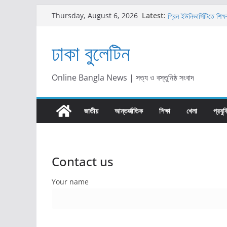
জেনে নিন ২০২৬ সালের সবচ
Skip
Latest:
Thursday, August 6, 2026
গ্রিন ইউনিভার্সিটিতে শিক
to
গ্রিন ইউনিভার্সিটিতে ‘অ্যান
content
অনুষ্ঠিত
ঢাকা বুলেটিন
সঞ্চয়পত্র নাকি এফডিআর:
সিদ্ধান্ত
প্রাইম ব্যাংকে ম্যানেজম
Online Bangla News | সত্য ও বস্তুনিষ্ঠ সংবাদ
দেখুন
জাতীয়
আন্তর্জাতিক
শিক্ষা
খেলা
প্রযুক
Contact us
Your name