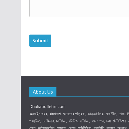
About Us
Dhakabulletin.com
অনলাইন খবর, বাংলাদেশ, আজকের পত্রিকা, আন্তর্জাতিক, অর্থনীতি, খেলা, বি
প্রযুক্তি, চলচ্চিত্র, ঢালিউড, বলিউড, হলিউড, বাংলা গান, মঞ্চ, টেলিভিশন,
ফোন, অটোমোবাইল, মহাকাশ, গেমস, মাল্টিমিডিয়া, রাজনীতি, সরকার, অপরাধ, দ