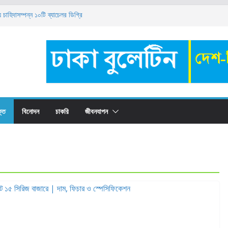
াহিদাসম্পন্ন ১০টি ব্যাচেলর ডিগ্রি
িয়োগ বিজ্ঞপ্তি ২০২৬
 ক্যাম্পাস ফায়ার অ্যান্ড ইমার্জেন্সি ইভাকুয়েশন ড্রিল ২০২৬’
া কোথায় রাখবেন? সুবিধা-অসুবিধা, সুদের হার ও সঠিক
ট্রেইনি নিয়োগ ২০২৬: যোগ্যতা, বেতন ও আবেদন পদ্ধতি
্তি
বিনোদন
চাকরি
জীবনযাপন