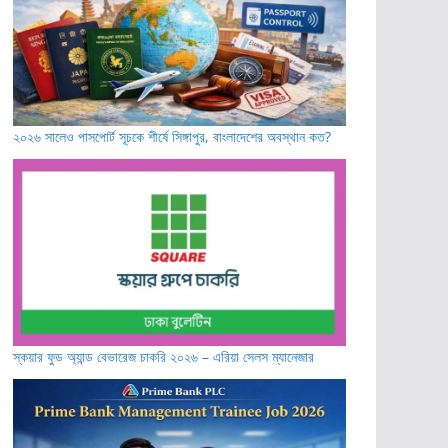
২০২৬ সালেও পাসপোর্ট সূচকে শীর্ষে সিঙ্গাপুর, বাংলাদেশের অবস্থান কত?
স্কয়ার ফুড অ্যান্ড বেভারেজ চাকরি ২০২৬ – এরিয়া সেলস ম্যানেজার