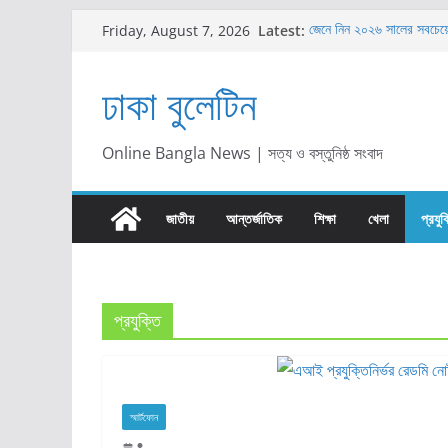
Skip
Latest:
জেনে নিন ২০২৬ সালের সবচেয়ে চ
Friday, August 7, 2026
to
গ্রিন ইউনিভার্সিটিতে শিক্ষক ন
গ্রিন ইউনিভার্সিটিতে ‘অ্যানুয়াল
content
ঢাকা বুলেটিন
অনুষ্ঠিত
সঞ্চয়পত্র নাকি এফডিআর: টাক
সিদ্ধান্ত
প্রাইম ব্যাংকে ম্যানেজমেন্ট 
Online Bangla News | সত্য ও বস্তুনিষ্ঠ সংবাদ
দেখুন
জাতীয়
আন্তর্জাতিক
শিক্ষা
খেলা
প্রযুক
প্রযুক্তি
স্মার্টফোন