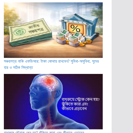
সঞ্চয়পত্র নাকি এফডিআর: টাকা কোথায় রাখবেন? সুবিধা-অসুবিধা, সুদের
হার ও সঠিক সিদ্ধান্ত
বাথরুমে স্ট্রোক কেন হয়? ঝুঁকিতে কারা এবং কীভাবে এড়াবেন