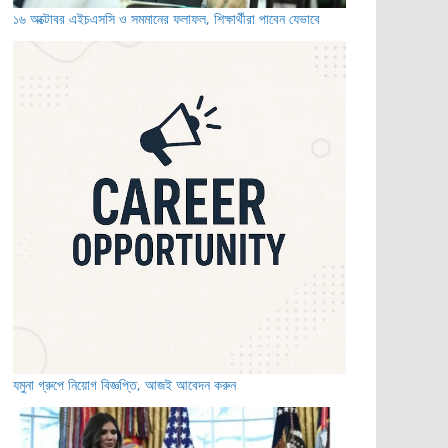
১৬ অক্টোবর এইচএসসি ও সমমানের ফলাফল, শিক্ষার্থীরা পাবেন যেভাবে
যমুনা গ্রুপে নিয়োগ বিজ্ঞপ্তি, আজই আবেদন করুন