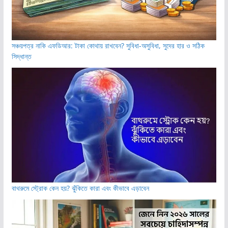
সঞ্চয়পত্র নাকি এফডিআর: টাকা কোথায় রাখবেন? সুবিধা-অসুবিধা, সুদের হার ও সঠিক
সিদ্ধান্ত
বাথরুমে স্ট্রোক কেন হয়? ঝুঁকিতে কারা এবং কীভাবে এড়াবেন