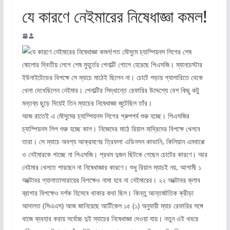
যে কারণে নেইমারের নিষেধাজ্ঞা কমল!
গত মৌসুমে চ্যাম্পিয়নস লিগের শেষ
ষোলোর দ্বিতীয় লেগে শেষ মুহূর্তের পেনাল্টি গোলে হেরেছে পিএসজি। ম্যানচেস্টার
ইউনাইটেডের বিপক্ষে সে ম্যাচে মাঠেই ছিলেন না। চোটে পড়ায় গ্যালারিতে থেকে
খেলা দেখেছিলেন নেইমার। পেনাল্টির সিদ্ধান্তে রেফারির উদ্দেশ্যে বেশ কিছু কটু
মন্তব্য ছুড়ে দিয়েই তিন ম্যাচের নিষেধাজ্ঞা জুটেছিল তাঁর।
আজ রাতেই এ মৌসুমের চ্যাম্পিয়নস লিগের গ্রুপপর্ব শুরু হচ্ছে। পিএসজির
চ্যাম্পিয়নস লিগ শুরু হচ্ছে কাল। নিজেদের মাঠে রিয়াল মাদ্রিদের বিপক্ষে খেলবে
তারা। সে ম্যাচে অবশ্য আক্রমণের ত্রিফলা এডিনসন কাভানি, কিলিয়ান এমবাপ্পে
ও নেইমারকে পাচ্ছে না পিএসজি। প্রথম দুজন ছিটকে গেছেন চোটের কারণে। আর
নেইমার খেলতে পারছেন না নিষেধাজ্ঞার কারণে। শুধু রিয়াল ম্যাচই নয়, আগামী ১
অক্টোবর গ্যালাতাসারায়ের বিপক্ষেও নামা হবে না নেইমারের। ২২ অক্টোবর ক্লাব
ব্রাগার বিপক্ষেও দর্শক হিসেবে থাকার কথা ছিল। কিন্তু আন্তর্জাতিক ক্রীড়া
আদালত (সিএএস) আজ জানিয়েছে আর্টিকেল ১৫ (১) অনুযায়ী ম্যাচ রেফারির সঙ্গে
বাজে ব্যবহার করায় সর্বোচ্চ দুই ম্যাচের নিষেধাজ্ঞা দেওয়া যায়। নতুন এই খবরে