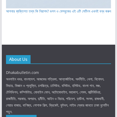
আপনার ব্যক্তিগত তথ্য কি নিরাপদ? গুগল ও ফেসবুকের এই ৩টি সেটিংস এখনই বন্ধ করুন
About Us
Dhakabulletin.com
অনলাইন খবর, বাংলাদেশ, আজকের পত্রিকা, আন্তর্জাতিক, অর্থনীতি, খেলা, বিনোদন,
ফিচার, বিজ্ঞান ও প্রযুক্তি, চলচ্চিত্র, ঢালিউড, বলিউড, হলিউড, বাংলা গান, মঞ্চ,
টেলিভিশন, কম্পিউটার, মোবাইল ফোন, অটোমোবাইল, মহাকাশ, গেমস, মাল্টিমিডিয়া,
রাজনীতি, সরকার, অপরাধ, দুর্নীতি, আইন ও বিচার, পরিবেশ, দুর্ঘটনা, সংসদ, রাজধানী,
শেয়ার বাজার, বাণিজ্য, পোশাক শিল্প, ক্রিকেট, ফুটবল, লাইভ স্কোর জানতে ঢাকা বুলেটিন
পড়ুন.