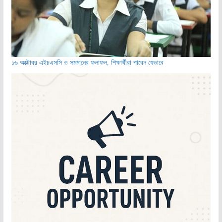
১৬ অক্টোবর এইচএসসি ও সমমানের ফলাফল, শিক্ষার্থীরা পাবেন যেভাবে