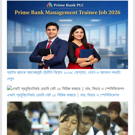
প্রাইম ব্যাংকে ম্যানেজমেন্ট ট্রেইনি নিয়োগ ২০২৬: যোগ্যতা, বেতন ও আবেদন পদ্ধতি
দেখুন
এআই প্রযুক্তিনির্ভর রেডমি নোট ১৫ সিরিজ বাজারে | দাম, ফিচার ও স্পেসিফিকেশন