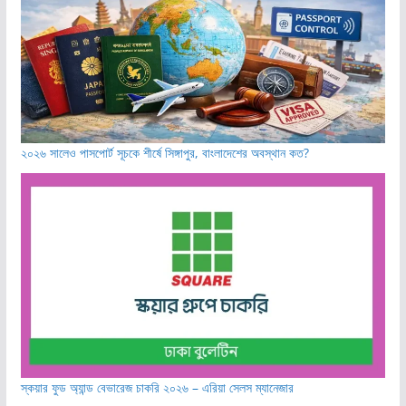
২০২৬ সালেও পাসপোর্ট সূচকে শীর্ষে সিঙ্গাপুর, বাংলাদেশের অবস্থান কত?
স্কয়ার ফুড অ্যান্ড বেভারেজ চাকরি ২০২৬ – এরিয়া সেলস ম্যানেজার