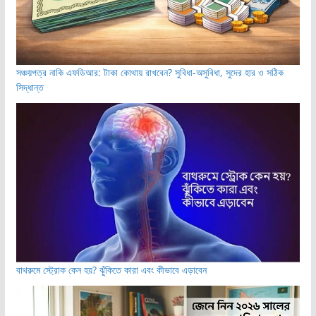
সঞ্চয়পত্র নাকি এফডিআর: টাকা কোথায় রাখবেন? সুবিধা-অসুবিধা, সুদের হার ও সঠিক
সিদ্ধান্ত
বাথরুমে স্ট্রোক কেন হয়? ঝুঁকিতে কারা এবং কীভাবে এড়াবেন