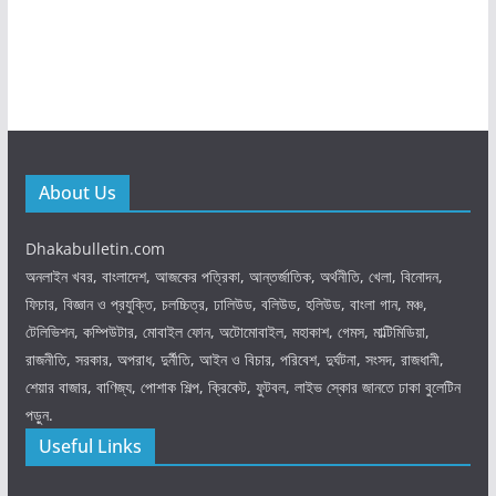
About Us
Dhakabulletin.com
অনলাইন খবর, বাংলাদেশ, আজকের পত্রিকা, আন্তর্জাতিক, অর্থনীতি, খেলা, বিনোদন,
ফিচার, বিজ্ঞান ও প্রযুক্তি, চলচ্চিত্র, ঢালিউড, বলিউড, হলিউড, বাংলা গান, মঞ্চ,
টেলিভিশন, কম্পিউটার, মোবাইল ফোন, অটোমোবাইল, মহাকাশ, গেমস, মাল্টিমিডিয়া,
রাজনীতি, সরকার, অপরাধ, দুর্নীতি, আইন ও বিচার, পরিবেশ, দুর্ঘটনা, সংসদ, রাজধানী,
শেয়ার বাজার, বাণিজ্য, পোশাক শিল্প, ক্রিকেট, ফুটবল, লাইভ স্কোর জানতে ঢাকা বুলেটিন
পড়ুন.
Useful Links