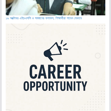
১৬ অক্টোবর এইচএসসি ও সমমানের ফলাফল, শিক্ষার্থীরা পাবেন যেভাবে