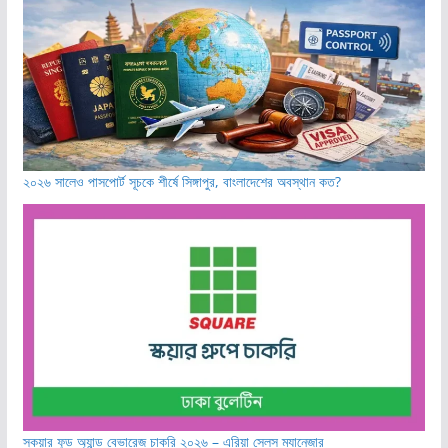
২০২৬ সালেও পাসপোর্ট সূচকে শীর্ষে সিঙ্গাপুর, বাংলাদেশের অবস্থান কত?
স্কয়ার ফুড অ্যান্ড বেভারেজ চাকরি ২০২৬ – এরিয়া সেলস ম্যানেজার