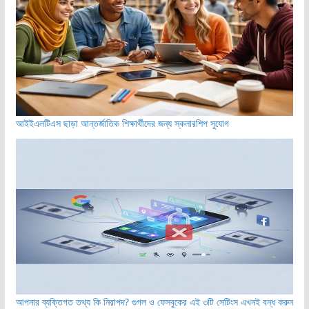
আইইএলটিএস ছাড়া আন্তর্জাতিক শিক্ষার্থীদের জন্য স্কলারশিপ সুযোগ
আপনার ব্যক্তিগত তথ্য কি নিরাপদ? গুগল ও ফেসবুকের এই ৩টি সেটিংস এখনই বন্ধ করুন