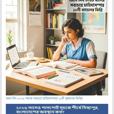
জেনে নিন ২০২৬ সালের সবচেয়ে চাহিদাসম্পন্ন ১০টি ব্যাচেলর ডিগ্রি