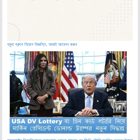
যমুনা গ্রুপে নিয়োগ বিজ্ঞপ্তি, আজই আবেদন করুন