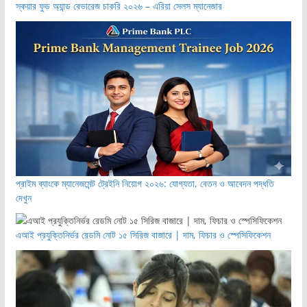
স্কয়ার ফুড অ্যান্ড বেভারেজ চাকরি ২০২৬ – এরিয়া সেলস ম্যানেজার
প্রাইম ব্যাংকে ম্যানেজমেন্ট ট্রেইনি নিয়োগ ২০২৬: যোগ্যতা, বেতন ও আবেদন পদ্ধতি
দেখুন
এআই প্রযুক্তিনির্ভর রেডমি নোট ১৫ সিরিজ বাজারে | দাম, ফিচার ও স্পেসিফিকেশন