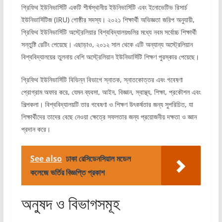
গ্রিফিথ ইউনিভার্সিটি একটি শীর্ষস্থানীয় ইউনিভার্সিটি এবং ইনোভেটিভ রিসার্চ
ইউনিভার্সিটিজ (IRU) গোষ্ঠীর সদস্য। ২০২১ শিক্ষার্থী অভিজ্ঞতা জরিপ অনুযায়ী,
গ্রিফিথ ইউনিভার্সিটি অস্ট্রেলিয়ার বিশ্ববিদ্যালয়গুলির মধ্যে নবম সর্বোচ্চ শিক্ষার্থী
সন্তুষ্টি রেটিং পেয়েছে। এছাড়াও, ২০১২ সাল থেকে এটি অন্যান্য অস্ট্রেলিয়ান
বিশ্ববিদ্যালয়ের তুলনায় বেশি অস্ট্রেলিয়ান ইউনিভার্সিটি শিক্ষণ পুরস্কার পেয়েছে।
গ্রিফিথ ইউনিভার্সিটি বিভিন্ন বিভাগে স্নাতক, স্নাতকোত্তর এবং গবেষণা
প্রোগ্রাম অফার করে, যেমন ব্যবসা, আইন, বিজ্ঞান, স্বাস্থ্য, শিক্ষা, প্রকৌশল এবং
শিল্পকলা। বিশ্ববিদ্যালয়টি তার গবেষণা ও শিক্ষণ উৎকর্ষতার জন্য সুপরিচিত, যা
শিক্ষার্থীদের তাদের বেছে নেওয়া ক্ষেত্রে সফলতার জন্য প্রয়োজনীয় দক্ষতা ও জ্ঞান
প্রদান করে।
See also
ঢাকা রেসিডেনসিয়াল মডেল
কলেজে ভর্তির বিজ্ঞপ্তি প্রকাশ
অনুষদ ও বিভাগসমূহ