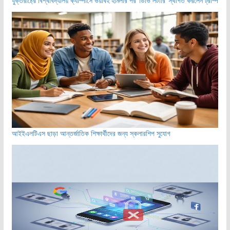
যুক্তরাষ্ট্রে বিশ্ববিদ্যালয় ক্যাম্পাসে ভয়াবহ হামলার পর ‘ডিভি লটারি’ স্থগিত করলেন ট্রাম্প
আইইএলটিএস ছাড়া আন্তর্জাতিক শিক্ষার্থীদের জন্য স্কলারশিপ সুযোগ