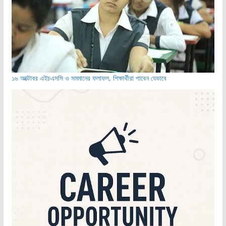
১৬ অক্টোবর এইচএসসি ও সমমানের ফলাফল, শিক্ষার্থীরা পাবেন যেভাবে