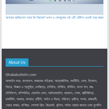
আপনার ব্যক্তিগত তথ্য কি নিরাপদ? গুগল ও ফেসবুকের এই ৩টি সেটিংস এখনই বন্ধ করুন
About Us
Dhakabulletin.com
অনলাইন খবর, বাংলাদেশ, আজকের পত্রিকা, আন্তর্জাতিক, অর্থনীতি, খেলা, বিনোদন,
ফিচার, বিজ্ঞান ও প্রযুক্তি, চলচ্চিত্র, ঢালিউড, বলিউড, হলিউড, বাংলা গান, মঞ্চ,
টেলিভিশন, কম্পিউটার, মোবাইল ফোন, অটোমোবাইল, মহাকাশ, গেমস, মাল্টিমিডিয়া,
রাজনীতি, সরকার, অপরাধ, দুর্নীতি, আইন ও বিচার, পরিবেশ, দুর্ঘটনা, সংসদ, রাজধানী,
শেয়ার বাজার, বাণিজ্য, পোশাক শিল্প, ক্রিকেট, ফুটবল, লাইভ স্কোর জানতে ঢাকা বুলেটিন