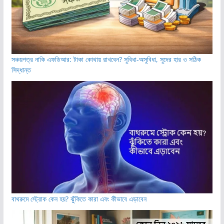
সঞ্চয়পত্র নাকি এফডিআর: টাকা কোথায় রাখবেন? সুবিধা-অসুবিধা, সুদের হার ও সঠিক
সিদ্ধান্ত
বাথরুমে স্ট্রোক কেন হয়? ঝুঁকিতে কারা এবং কীভাবে এড়াবেন