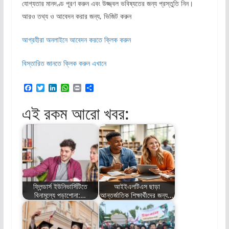
যোগ্যতার মানদণ্ড পূরণ করুন এবং উজ্জ্বল ভবিষ্যতের জন্য প্রস্তুতি নিন।
আরও তথ্য ও আবেদন করার জন্য, ভিজিট করুন
আগ্রহীরা অনলাইনে আবেদন করতে ক্লিক করুন
বিস্তারিত জানতে ক্লিক করুন এখানে
F
T
L
W
P
S
a
w
i
h
r
h
c
i
n
a
i
a
এই রকম আরো খবর:
e
t
k
t
n
r
b
t
e
s
t
e
o
e
d
A
o
r
I
p
k
n
p
ফ্লিন্ডার্স ইউনিভার্সিটিতে
আইইএলটিএস ছাড়া
বিনামূল্যে পড়াশোনা:…
আন্তর্জাতিক শিক্ষার্থীদের জন্য…