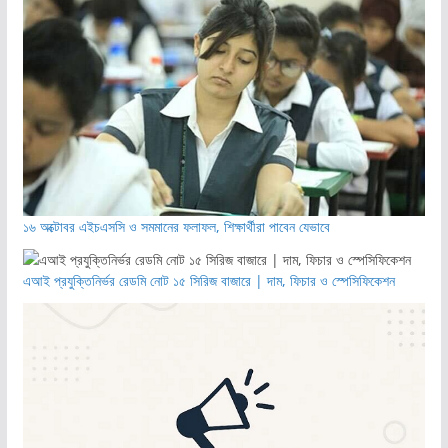
১৬ অক্টোবর এইচএসসি ও সমমানের ফলাফল, শিক্ষার্থীরা পাবেন যেভাবে
এআই প্রযুক্তিনির্ভর রেডমি নোট ১৫ সিরিজ বাজারে | দাম, ফিচার ও স্পেসিফিকেশন