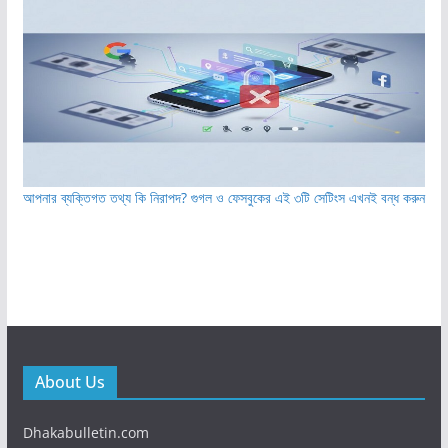
আপনার ব্যক্তিগত তথ্য কি নিরাপদ? গুগল ও ফেসবুকের এই ৩টি সেটিংস এখনই বন্ধ করুন
About Us
Dhakabulletin.com