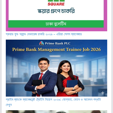
স্কয়ার ফুড অ্যান্ড বেভারেজ চাকরি ২০২৬ – এরিয়া সেলস ম্যানেজার
প্রাইম ব্যাংকে ম্যানেজমেন্ট ট্রেইনি নিয়োগ ২০২৬: যোগ্যতা, বেতন ও আবেদন পদ্ধতি
দেখুন