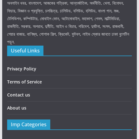
অনলাইন খবর, বাংলাদেশ, আজকের পত্রিকা, আন্তর্জাতিক, অর্থনীতি, খেলা, বিনোদন,
ফিচার, বিজ্ঞান ও প্রযুক্তি, চলচ্চিত্র, ঢালিউড, বলিউড, হলিউড, বাংলা গান, মঞ্চ,
টেলিভিশন, কম্পিউটার, মোবাইল ফোন, অটোমোবাইল, মহাকাশ, গেমস, মাল্টিমিডিয়া,
রাজনীতি, সরকার, অপরাধ, দুর্নীতি, আইন ও বিচার, পরিবেশ, দুর্ঘটনা, সংসদ, রাজধানী,
শেয়ার বাজার, বাণিজ্য, পোশাক শিল্প, ক্রিকেট, ফুটবল, লাইভ স্কোর জানতে ঢাকা বুলেটিন
পড়ুন.
Useful Links
Privacy Policy
Terms of Service
Contact us
About us
Imp Categories