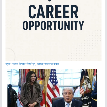
যমুনা গ্রুপে নিয়োগ বিজ্ঞপ্তি, আজই আবেদন করুন