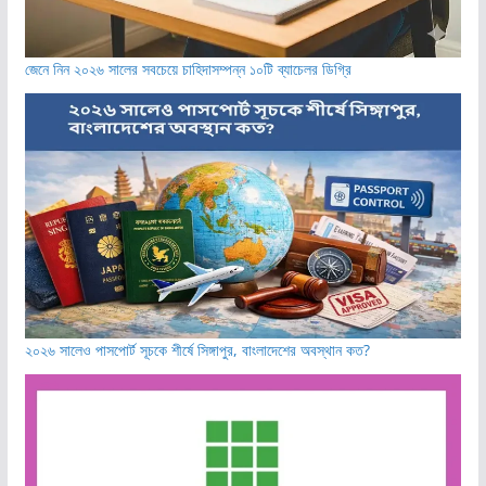
জেনে নিন ২০২৬ সালের সবচেয়ে চাহিদাসম্পন্ন ১০টি ব্যাচেলর ডিগ্রি
২০২৬ সালেও পাসপোর্ট সূচকে শীর্ষে সিঙ্গাপুর, বাংলাদেশের অবস্থান কত?