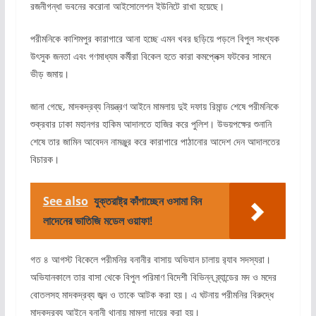
রজনীগন্ধা ভবনের করোনা আইসোলেশন ইউনিটে রাখা হয়েছে।
পরীমনিকে কাশিমপুর কারাগারে আনা হচ্ছে এমন খবর ছড়িয়ে পড়লে বিপুল সংখ্যক
উৎসুক জনতা এবং গণমাধ্যম কর্মীরা বিকেল হতে কারা কমপ্লেক্স ফটকের সামনে
ভীড় জমায়।
জানা গেছে, মাদকদ্রব্য নিয়ন্ত্রণ আইনে মামলায় দুই দফায় রিমান্ড শেষে পরীমনিকে
শুক্রবার ঢাকা মহানগর হাকিম আদালতে হাজির করে পুলিশ। উভয়পক্ষের শুনানি
শেষে তার জামিন আবেদন নামঞ্জুর করে কারাগারে পাঠানোর আদেশ দেন আদালতের
বিচারক।
See also
যুক্তরাষ্ট্র কাঁপাচ্ছেন ওসামা বিন
লাদেনের ভাতিজি মডেল ওয়াফা!
গত ৪ আগস্ট বিকেলে পরীমনির বনানীর বাসায় অভিযান চালায় র‌্যাব সদস্যরা।
অভিযানকালে তার বাসা থেকে বিপুল পরিমাণ বিদেশী বিভিন্ন ব্র্যান্ডের মদ ও মদের
বোতলসহ মাদকদ্রব্য জব্দ ও তাকে আটক করা হয়। এ ঘটনায় পরীমনির বিরুদ্ধে
মাদকদ্রব্য আইনে বনানী থানায় মামলা দায়ের করা হয়।