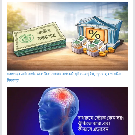
সঞ্চয়পত্র নাকি এফডিআর: টাকা কোথায় রাখবেন? সুবিধা-অসুবিধা, সুদের হার ও সঠিক
সিদ্ধান্ত