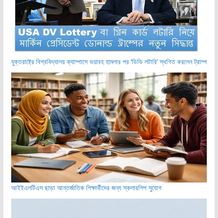
যুক্তরাষ্ট্রে বিশ্ববিদ্যালয় ক্যাম্পাসে ভয়াবহ হামলার পর ‘ডিভি লটারি’ স্থগিত করলেন ট্রাম্প
আইইএলটিএস ছাড়া আন্তর্জাতিক শিক্ষার্থীদের জন্য স্কলারশিপ সুযোগ