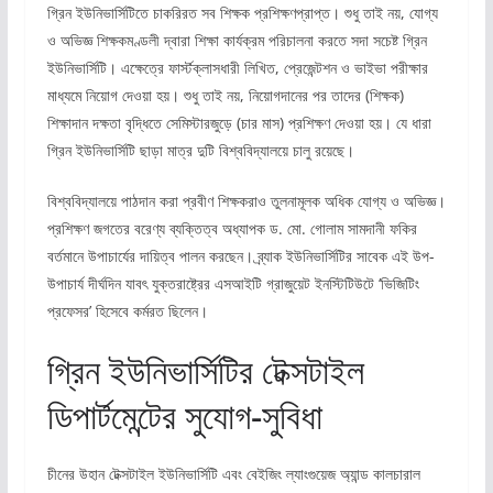
গ্রিন ইউনিভার্সিটিতে চাকরিরত সব শিক্ষক প্রশিক্ষণপ্রাপ্ত। শুধু তাই নয়, যোগ্য
ও অভিজ্ঞ শিক্ষকমণ্ডলী দ্বারা শিক্ষা কার্যক্রম পরিচালনা করতে সদা সচেষ্ট গ্রিন
ইউনিভার্সিটি। এক্ষেত্রে ফার্স্টক্লাসধারী লিখিত, প্রেজেন্টশন ও ভাইভা পরীক্ষার
মাধ্যমে নিয়োগ দেওয়া হয়। শুধু তাই নয়, নিয়োগদানের পর তাদের (শিক্ষক)
শিক্ষাদান দক্ষতা বৃদ্ধিতে সেমিস্টারজুড়ে (চার মাস) প্রশিক্ষণ দেওয়া হয়। যে ধারা
গ্রিন ইউনিভার্সিটি ছাড়া মাত্র দুটি বিশ্ববিদ্যালয়ে চালু রয়েছে।
বিশ্ববিদ্যালয়ে পাঠদান করা প্রবীণ শিক্ষকরাও তুলনামূলক অধিক যোগ্য ও অভিজ্ঞ।
প্রশিক্ষণ জগতের বরেণ্য ব্যক্তিত্ব অধ্যাপক ড. মো. গোলাম সামদানী ফকির
বর্তমানে উপাচার্যের দায়িত্ব পালন করছেন। ব্র্যাক ইউনিভার্সিটির সাবেক এই উপ-
উপাচার্য দীর্ঘদিন যাবৎ যুক্তরাষ্ট্রের এসআইটি গ্রাজুয়েট ইনস্টিটিউটে ‘ভিজিটিং
প্রফেসর’ হিসেবে কর্মরত ছিলেন।
গ্রিন ইউনিভার্সিটির টেক্সটাইল
ডিপার্টমেন্টের সুযোগ-সুবিধা
চীনের উহান টেক্সটাইল ইউনিভার্সিটি এবং বেইজিং ল্যাংগুয়েজ অ্যান্ড কালচারাল