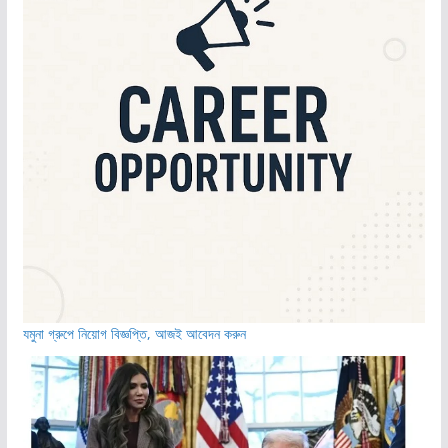
যমুনা গ্রুপে নিয়োগ বিজ্ঞপ্তি, আজই আবেদন করুন