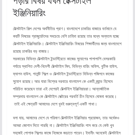
পড়ার বিষয় যখন টেক্সটাইল
ইঞ্জিনিয়ারিং
টেক্সটাইল শিল্প দেশের অর্থনীতির প্রাণ। বাংলাদেশে চাকরির বাজারে বর্তমানে যে
কয়টি বিষয়ের গ্রাজুয়েটদের সবচেয়ে বেশি চাহিদা রয়েছে তার মধ্যে অন্যতম হচ্ছে
টেক্সটাইল ইঞ্জিনিয়ারিং। টেক্সটাইল ইঞ্জিনিয়ারিং বিষয়ের শিক্ষার্থীদের জন্য বাংলাদেশে
রয়েছে চাকরির বড় বাজার।
সরকারের বিভিন্ন টেক্সটাইল ইন্ডাস্ট্রিতে কাজের সুযোগের পাশাপাশি বেসরকারি
পর্যায়ে স্থাপিত দেশী-বিদেশী টেক্সটাইল মিল, বিভিন্ন বায়িং অফিস, বুটিক হাউস,
ফ্যাশন হাউস, গার্মেন্ট শিল্পে ও টেক্সটাইল ইন্ডাস্ট্রিতে বিভিন্ন পজিশনে কাজের
সুযোগ রয়েছে। আর যারা বিশ্বের দরবারে বাংলাদেশ কে একটি ব্র্যান্ড হিসেবে
পরিচিত করেছেন তারা এই দেশেরই টেক্সটইল ইঞ্জিনিয়াররা। আন্তর্জাতিক
সম্প্রদায় বাংলাদেশ কে টেক্সটাইল সেক্টরের পরবর্তি চীন হিসেবে ঘোষনা করেছে।
তাই এই ক্ষেত্রটি আমাদের দেশে খুবই গুরুত্বপূর্ণ একটি শাখা।
বলা যায়, আমাদের দেশে যে পরিমাণ টেক্সটাইল ইঞ্জিনিয়ার প্রয়োজন, তার অর্ধেকও
আমরা জোগান দিতে পারছি না। টেক্সটাইল ইঞ্জিনিয়ারিং পাস করে যে কেউ খুব
সহজেই পোশাক শিল্পের কাজে নিজেকে জড়াতে পারেন। ইদানীং অনেকেই টেক্সটাইল