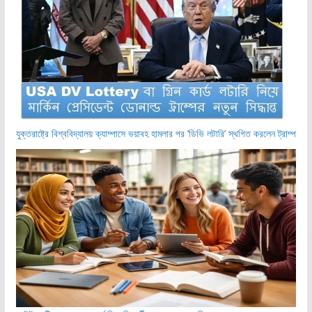
যুক্তরাষ্ট্রে বিশ্ববিদ্যালয় ক্যাম্পাসে ভয়াবহ হামলার পর ‘ডিভি লটারি’ স্থগিত করলেন ট্রাম্প