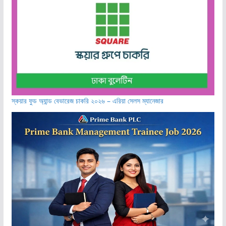
স্কয়ার ফুড অ্যান্ড বেভারেজ চাকরি ২০২৬ – এরিয়া সেলস ম্যানেজার