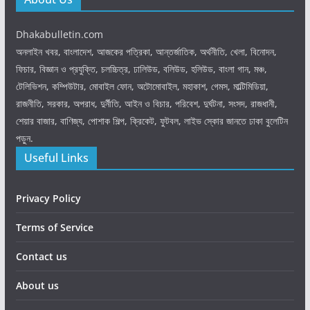
Dhakabulletin.com
অনলাইন খবর, বাংলাদেশ, আজকের পত্রিকা, আন্তর্জাতিক, অর্থনীতি, খেলা, বিনোদন,
ফিচার, বিজ্ঞান ও প্রযুক্তি, চলচ্চিত্র, ঢালিউড, বলিউড, হলিউড, বাংলা গান, মঞ্চ,
টেলিভিশন, কম্পিউটার, মোবাইল ফোন, অটোমোবাইল, মহাকাশ, গেমস, মাল্টিমিডিয়া,
রাজনীতি, সরকার, অপরাধ, দুর্নীতি, আইন ও বিচার, পরিবেশ, দুর্ঘটনা, সংসদ, রাজধানী,
শেয়ার বাজার, বাণিজ্য, পোশাক শিল্প, ক্রিকেট, ফুটবল, লাইভ স্কোর জানতে ঢাকা বুলেটিন
পড়ুন.
Useful Links
Privacy Policy
Terms of Service
Contact us
About us