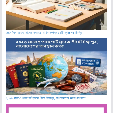
জেনে নিন ২০২৬ সালের সবচেয়ে চাহিদাসম্পন্ন ১০টি ব্যাচেলর ডিগ্রি
২০২৬ সালেও পাসপোর্ট সূচকে শীর্ষে সিঙ্গাপুর, বাংলাদেশের অবস্থান কত?