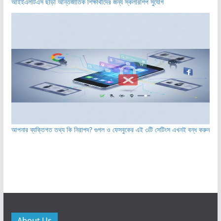
আইইএলটিএস ছাড়া আন্তর্জাতিক শিক্ষার্থীদের জন্য স্কলারশিপ সুযোগ
আপনার ব্যক্তিগত তথ্য কি নিরাপদ? গুগল ও ফেসবুকের এই ৩টি সেটিংস এখনই বন্ধ করুন
About Us