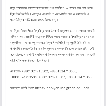
নতুন শিক্ষার্থীদের ভর্তিতে টিউশন ফির ওপর সর্বোচ্চ ১০০ শতাংশ ছাড় দিয়ে থাকে
গ্রিন ইউনিভার্সিটি। এছাড়াও এসএসসি ও এইচএসসির ফল ও করপোরেট ও
গ্রুপভিত্তিক ভর্তি হলেও রয়েছে বিশেষ ছাড়।
সামগ্রিক বিষয়ে গ্রিন বিশ্ববিদ্যালয়ের উপাচার্য অধ্যাপক ড. মো. গোলাম সামদানী
ফকির বলেন, কোয়ালিটি এডুকেশন নিশ্চিত করতে আমাদের বিশ্ববিদ্যালয় সব সময়
বদ্ধপরিকর। আমরা শুধু অ্যাকাডেমিক্যালি কমপিট্যান্ট গ্রাজুয়েট তৈরি করি না,
পাশাপাশি তাদেরকে নৈতিক মানবিক মূল্যবোধ সম্পন্ন হিসেবেও দেখতে চাই। সেই
সঙ্গে তাদেরকে অবশ্যই সামাজিক দায়িত্ববোধ সম্পন্ন নাগরিক হতে হবে। তাহলেই
তারা পূর্ণাঙ্গ মানুষ হিসেবে গড়ে উঠবে।
যোগাযোগ-+8801324713502, +8801324713503,
+8801324713504, +8801324713507, +8801324713508
অনলাইনে ভর্তির লিংক: https://applyonline.green.edu.bd/