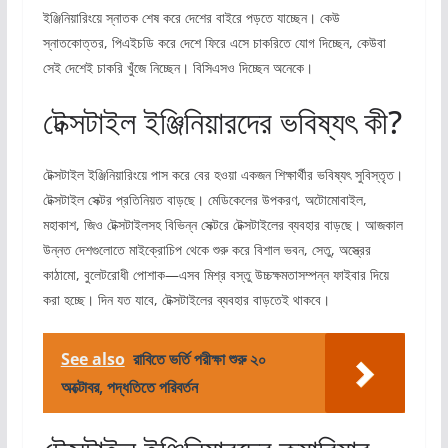
ইঞ্জিনিয়ারিংয়ে স্নাতক শেষ করে দেশের বাইরে পড়তে যাচ্ছেন। কেউ
স্নাতকোত্তর, পিএইচডি করে দেশে ফিরে এসে চাকরিতে যোগ দিচ্ছেন, কেউবা
সেই দেশেই চাকরি খুঁজে নিচ্ছেন। বিসিএসও দিচ্ছেন অনেকে।
টেক্সটাইল ইঞ্জিনিয়ারদের ভবিষ্যৎ কী?
টেক্সটাইল ইঞ্জিনিয়ারিংয়ে পাস করে বের হওয়া একজন শিক্ষার্থীর ভবিষ্যৎ সুবিস্তৃত।
টেক্সটাইল সেক্টর প্রতিনিয়ত বাড়ছে। মেডিকেলের উপকরণ, অটোমোবাইল,
মহাকাশ, জিও টেক্সটাইলসহ বিভিন্ন সেক্টরে টেক্সটাইলের ব্যবহার বাড়ছে। আজকাল
উন্নত দেশগুলোতে মাইক্রোচিপ থেকে শুরু করে বিশাল ভবন, সেতু, অস্ত্রের
কাঠামো, বুলেটরোধী পোশাক—এসব মিশ্র বস্তু উচ্চক্ষমতাসম্পন্ন ফাইবার দিয়ে
করা হচ্ছে। দিন যত যাবে, টেক্সটাইলের ব্যবহার বাড়তেই থাকবে।
See also
রাবিতে ভর্তি পরীক্ষা শুরু ২০
অক্টোবর, পদ্ধতিতে পরিবর্তন