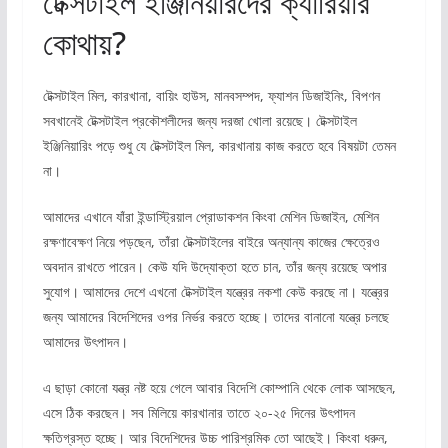
টেক্সটাইল ইঞ্জিনিয়ারদের ক্যারিয়ার
কোথায়?
টেক্সটাইল মিল, কারখানা, বায়িং হাউস, মানবসম্পদ, ফ্যাশন ডিজাইনিং, বিপণন
সবখানেই টেক্সটাইল প্রকৌশলীদের জন্য দরজা খোলা রয়েছে। টেক্সটাইল
ইঞ্জিনিয়ারিং পড়ে শুধু যে টেক্সটাইল মিল, কারখানায় কাজ করতে হবে বিষয়টা তেমন
না।
আমাদের এখানে যাঁরা ইন্ডাস্ট্রিয়াল প্রোডাকশন কিংবা মেশিন ডিজাইন, মেশিন
রক্ষণাবেক্ষণ নিয়ে পড়ছেন, তাঁরা টেক্সটাইলের বাইরে অন্যান্য কাজের ক্ষেত্রেও
অবদান রাখতে পারেন। কেউ যদি উদ্যোক্তা হতে চান, তাঁর জন্য রয়েছে অপার
সুযোগ। আমাদের দেশে এখনো টেক্সটাইল যন্ত্রের নকশা কেউ করছে না। যন্ত্রের
জন্য আমাদের বিদেশিদের ওপর নির্ভর করতে হচ্ছে। তাদের বানানো যন্ত্রে চলছে
আমাদের উৎপাদন।
এ ছাড়া কোনো যন্ত্র নষ্ট হয়ে গেলে আবার বিদেশি কোম্পানি থেকে লোক আসছেন,
এসে ঠিক করছেন। সব মিলিয়ে কারখানার তাতে ২০-২৫ দিনের উৎপাদন
ক্ষতিগ্রস্ত হচ্ছে। আর বিদেশিদের উচ্চ পারিশ্রমিক তো আছেই। কিংবা ধরুন,