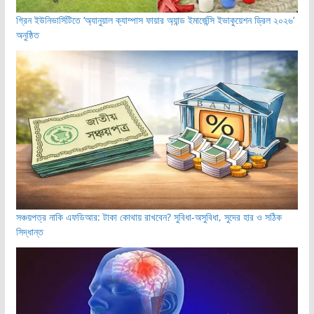
গ্রিন ইউনিভার্সিটিতে ‘অ্যানুয়াল ক্যাম্পাস ফায়ার অ্যান্ড ইমার্জেন্সি ইভাকুয়েশন ড্রিল ২০২৬’
অনুষ্ঠিত
সঞ্চয়পত্র নাকি এফডিআর: টাকা কোথায় রাখবেন? সুবিধা-অসুবিধা, সুদের হার ও সঠিক
সিদ্ধান্ত