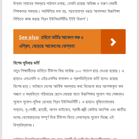
উন্নত ল্যাবের সমন্বয়ে পাঠদান চলছে, তেমনি রয়েছে অভিজ্ঞ ও তরুণ মেধাবী
শিক্ষকদের সমন্বয়। সবমিলিয়ে বলা হয়, গ্রহণযোগ্য খরচে ‘মানসম্মত উচ্চশিক্ষা
নিশ্চিতে কাজ করছে গ্রিন ইউনিভার্সিটির ইইই বিভাগ’।
See also
চবিতে ভর্তির আবেদন শুরু ৫
এপ্রিল, বেড়েছে আবেদনের যোগ্যতা
বিশেষ সুবিধায় ভর্তি
নতুন শিক্ষার্থীদের ভর্তিতে টিউশন ফির সর্বোচ্চ ১০০ শতাংশ ছাড় দেওয়া হয়েছে। এ
ছাড়াও এসএসসি ও এইচএসসির ফলাফল ও গ্রুপভিত্তিক ভর্তি হলেও রয়েছে
বিশেষ ছাড়। বর্তমানে দেশের আর্থিক অবস্থার কথা বিবেচনা করে অপেক্ষাকৃত কম
সচ্ছল ও মধ্যবিত্ত পরিবারের ছেলে-মেয়েরা যাতে উচ্চশিক্ষার সুযোগ পায় সেজন্যও
সুযোগ সুযোগ-সুবিধা রেখেছে গ্রিন ইউনিভার্সিটি। এ ছাড়াও মুক্তিযোদ্ধার
সন্তান, নৃ-গোষ্ঠী, ছাত্রী, আপন ভাইবোন, স্বামী-স্ত্রী কোটায় আংশিক এবং জাতীয়
দলের খেলোয়াড়দের সম্পূর্ণ বিনা টিউশন ফিতে লেখাপড়ার সুযোগ দিচ্ছে এই
বিশ্ববিদ্যালয়।