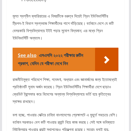
মূলত স্বপ্নীল ক্যারিয়ারের এ বিষয়টিকে গুরুত্ব দিয়েই গ্রিন ইউনিভার্সিটির
ট্রিপল-ই বিভাগ স্বপ্নবাজ শিক্ষার্থীদের পাশে দাঁড়িয়েছে। বর্তমানে দেশে যে কটি
বেসরকারি বিশ্ববিদ্যালয়ে ইইই পড়ার সুযোগ বিদ্যমান; এর মধ্যে গ্রিন
ইউনিভার্সিটি অন্যতম।
See also
এসএসসি ২০২২ পরীক্ষার রুটিন
প্রকাশ, যেদিন যে পরীক্ষা দেখে নিন
রাজনীতিমুক্ত পরিবেশে শিক্ষা, গবেষণা, অধ্যয়ন এবং জ্ঞানার্জনের জন্য ইতোমধ্যেই
প্রতিষ্ঠানটি সুনাম অর্জন করেছে। গ্রিন ইউনিভার্সিটির শিক্ষার্থীরা দেশে ছাড়াও
ক্রেডিট ট্রান্সফার করে বিদেশের অন্যান্য বিশ্ববিদ্যালয়ে ভর্তি হয়ে কৃতিত্বের
স্বাক্ষর রাখছেন।
বলা হচ্ছে, পাওয়ার সেক্টরে চাহিদা বাংলাদেশের প্রেক্ষাপটে এ মুহূর্তে সবচেয়ে বেশি।
বর্তমান সরকারও বেশ কটি পাওয়ার প্ল্যান্ট নিয়ে কাজ করছে। সেই সঙ্গে ভবিষ্যতে
নিউক্লিয়ার পাওয়ার প্ল্যান্ট স্থাপনেরও পরিকল্পনা রয়েছে। সুতরাং বলাই যায়,