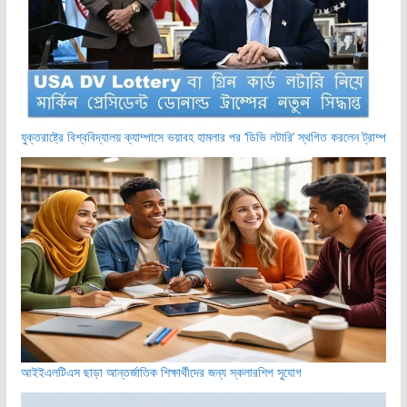
যুক্তরাষ্ট্রে বিশ্ববিদ্যালয় ক্যাম্পাসে ভয়াবহ হামলার পর ‘ডিভি লটারি’ স্থগিত করলেন ট্রাম্প
আইইএলটিএস ছাড়া আন্তর্জাতিক শিক্ষার্থীদের জন্য স্কলারশিপ সুযোগ