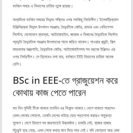
বর্তমান সময়ে এ বিভাগের চাহিদা তুঙ্গে রয়েছে।
অন্যদিকে বর্তমান সময়ের বিদ্যুৎ শক্তির ওপর সবকিছু নির্ভরশীল। ইলেকট্রিক্যাল
ইঞ্জিনিয়াররা বিদ্যুৎ উৎপাদন সরঞ্জাম, বৈদ্যুতিক মোটর, রাডার এবং নেভিগেশন
সিস্টেম, যোগাযোগ ব্যবস্থা, অটোমোবাইল, জাহাজ ও বিমানের বৈদ্যুতিক সিস্টেম
প্রভৃতি বৈদ্যুতিক সরঞ্জাম উৎপাদনের সাথে জড়িত থাকেন। পাওয়ার প্ল্যান্ট, শিল্প
কারখানার যন্ত্রপাতি, বৈদ্যুতিক মোটর, অটোমোবাইলসহ সব ধরনের ইঞ্জিনও এর
ওপর নির্ভরশীল। সে হিসেবেও বলা যায়, বর্তমানে ইইই বিভাগের চাহিদা অনেক
বেশি।
BSc in EEE-তে গ্রাজুয়েশন করে
কোথায় কাজ পেতে পারেন
যত দিন পৃথিবী টিকে থাকবে ততদিন এর ডিমান্ড থাকবে। দেশে থাকতে পারলেও
যেমন সোনায় সোহাগা, তেমনি দেশের বাইরে যেয়ে পড়াশোনা করারও অফুরন্ত
সুযোগ। দেশে বিদেশে সব জায়গাতেই উচ্চমর্যাদা। চাকরি নেই, হাজার হাজার
স্টুডেন্ট হয়ে গেছে, এমন শোনা কথায় কান দিয়ে লাভ নেই। যদি যোগ্যতা আর মেধা