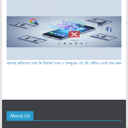
আপনার ব্যক্তিগত তথ্য কি নিরাপদ? গুগল ও ফেসবুকের এই ৩টি সেটিংস এখনই বন্ধ করুন
About Us