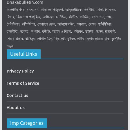
Dhakabulletin.com
অনলাইন খবর, বাংলাদেশ, আজকের পত্রিকা, আন্তর্জাতিক, অর্থনীতি, খেলা, বিনোদন,
ফিচার, বিজ্ঞান ও প্রযুক্তি, চলচ্চিত্র, ঢালিউড, বলিউড, হলিউড, বাংলা গান, মঞ্চ,
টেলিভিশন, কম্পিউটার, মোবাইল ফোন, অটোমোবাইল, মহাকাশ, গেমস, মাল্টিমিডিয়া,
রাজনীতি, সরকার, অপরাধ, দুর্নীতি, আইন ও বিচার, পরিবেশ, দুর্ঘটনা, সংসদ, রাজধানী,
শেয়ার বাজার, বাণিজ্য, পোশাক শিল্প, ক্রিকেট, ফুটবল, লাইভ স্কোর জানতে ঢাকা বুলেটিন
পড়ুন.
Useful Links
Privacy Policy
Terms of Service
Contact us
About us
Imp Categories