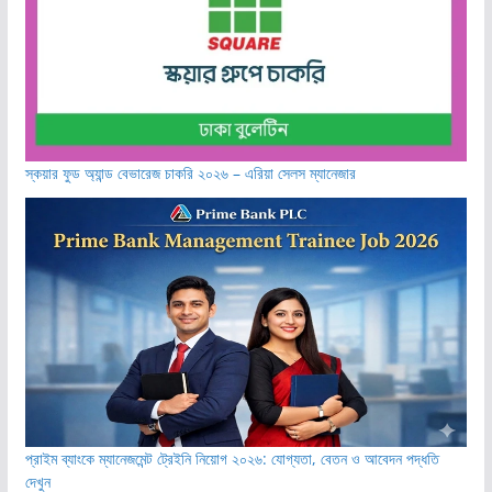
স্কয়ার ফুড অ্যান্ড বেভারেজ চাকরি ২০২৬ – এরিয়া সেলস ম্যানেজার
প্রাইম ব্যাংকে ম্যানেজমেন্ট ট্রেইনি নিয়োগ ২০২৬: যোগ্যতা, বেতন ও আবেদন পদ্ধতি
দেখুন