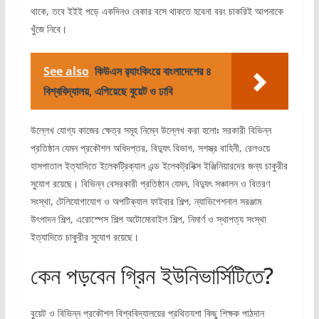
থাকে, তবে ইইই পড়ে একদিনও বেকার বসে থাকতে হবেনা বরং চাকরিই আপনাকে
খুঁজে নিবে।
See also
কিউএস র‍্যাংকিংয়ে বাংলাদেশের ৪
বিশ্ববিদ্যালয়, এগিয়েছে বুয়েট ও ঢাবি
উল্লেখ যোগ্য কাজের ক্ষেত্র সমূহ ‍নিম্নে উল্লেখ করা হলোঃ সরকারী বিভিন্ন
প্রতিষ্ঠান যেমন প্রকৌশল অধিদপ্তর, বিদ্যুৎ বিভাগ, সশস্ত্র বাহিনী, রেলওয়ে
হাসপাতাল ইত্যাদিতে ইলেকট্রিক্যাল এন্ড ইলেকট্রনিক্স ইঞ্জিনিয়ারদের জন্য চাকুরীর
সুযোগ রয়েছে। বিভিন্ন বেসরকারী প্রতিষ্ঠান যেমন, বিদ্যুৎ সঞ্চালন ও বিতরণ
সংস্থা, টেলিযোগাযোগ ও অপটিক্যাল ফাইবার শিল্প, ন্যাভিগেশনাল সরঞ্জাম
উৎপাদন শিল্প, এরোস্পেস শিল্প অটোমোবাইল শিল্প, নিমার্ণ ও স্থাপত্য সংস্থা
ইত্যাদিতে চাকুরীর সুযোগ রয়েছে।
কেন পড়বেন গ্রিন ইউনিভার্সিটিতে?
বুয়েট ও বিভিন্ন প্রকৌশল বিশ্ববিদ্যালয়ের প্রথিতযশা কিছু শিক্ষক পাঠদান