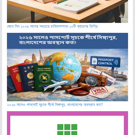
জেনে নিন ২০২৬ সালের সবচেয়ে চাহিদাসম্পন্ন ১০টি ব্যাচেলর ডিগ্রি
২০২৬ সালেও পাসপোর্ট সূচকে শীর্ষে সিঙ্গাপুর, বাংলাদেশের অবস্থান কত?