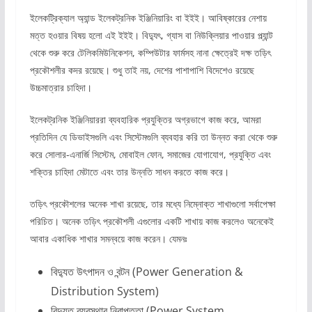
ইলেকট্রিক্যাল অ্যান্ড ইলেকট্রনিক ইঞ্জিনিয়ারিং বা ইইই। আবিষ্কারের নেশায়
মত্ত হওয়ার বিষয় হলো এই ইইই। বিদ্যুৎ, গ্যাস বা নিউক্লিয়ার পাওয়ার প্ল্যান্ট
থেকে শুরু করে টেলিকমিউনিকেশন, কম্পিউটার ফার্মসহ নানা ক্ষেত্রেই দক্ষ তড়িৎ
প্রকৌশলীর কদর রয়েছে। শুধু তাই নয়, দেশের পাশাপাশি বিদেশেও রয়েছে
উচ্চমাত্রার চাহিদা।
ইলেকট্রনিক ইঞ্জিনিয়াররা ব্যবহারিক প্রযুক্তির অগ্রভাগে কাজ করে, আমরা
প্রতিদিন যে ডিভাইসগুলি এবং সিস্টেমগুলি ব্যবহার করি তা উন্নত করা থেকে শুরু
করে সোলার-এনার্জি সিস্টেম, মোবাইল ফোন, সমাজের যোগাযোগ, প্রযুক্তি এবং
শক্তির চাহিদা মেটাতে এবং তার উন্নতি সাধন করতে কাজ করে।
তড়িৎ প্রকৌশলের অনেক শাখা রয়েছে, তার মধ্যে নিম্নোক্ত শাখাগুলো সর্বাপেক্ষা
পরিচিত। অনেক তড়িৎ প্রকৌশলী এগুলোর একটি শাখায় কাজ করলেও অনেকেই
আবার একাধিক শাখার সমন্বয়ে কাজ করেন। যেমনঃ
বিদ্যুত উৎপাদন ও বন্টন (Power Generation &
Distribution System)
বিদ্যুত ব্যবস্থার নিরাপত্তা (Power System