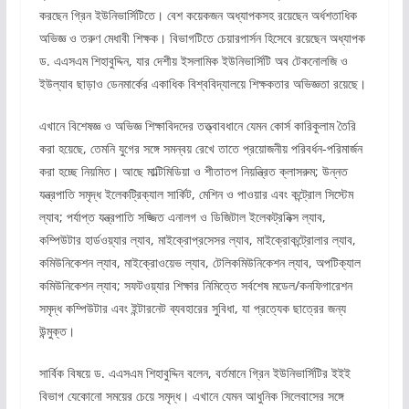
করছেন গ্রিন ইউনিভার্সিটিতে। বেশ কয়েকজন অধ্যাপকসহ রয়েছেন অর্ধশতাধিক
অভিজ্ঞ ও তরুণ মেধাবী শিক্ষক। বিভাগটিতে চেয়ারপার্সন হিসেবে রয়েছেন অধ্যাপক
ড. এএসএম শিহাবুদ্দিন, যার দেশীয় ইসলামিক ইউনিভার্সিটি অব টেকনোলজি ও
ইউল্যাব ছাড়াও ডেনমার্কের একাধিক বিশ্ববিদ্যালয়ে শিক্ষকতার অভিজ্ঞতা রয়েছে।
এখানে বিশেষজ্ঞ ও অভিজ্ঞ শিক্ষাবিদদের তত্ত্বাবধানে যেমন কোর্স কারিকুলাম তৈরি
করা হয়েছে, তেমনি যুগের সঙ্গে সমন্বয় রেখে তাতে প্রয়োজনীয় পরিবর্ধন-পরিমার্জন
করা হচ্ছে নিয়মিত। আছে মাল্টিমিডিয়া ও শীতাতপ নিয়ন্ত্রিত ক্লাসরুম; উন্নত
যন্ত্রপাতি সমৃদ্ধ ইলেকট্রিক্যাল সার্কিট, মেশিন ও পাওয়ার এবং কন্ট্রোল সিস্টেম
ল্যাব; পর্যাপ্ত যন্ত্রপাতি সজ্জিত এনালগ ও ডিজিটাল ইলেকট্রনিক্স ল্যাব,
কম্পিউটার হার্ডওয়্যার ল্যাব, মাইক্রোপ্রসেসর ল্যাব, মাইক্রোকন্ট্রোলার ল্যাব,
কমিউনিকেশন ল্যাব, মাইক্রোওয়েভ ল্যাব, টেলিকমিউনিকেশন ল্যাব, অপটিক্যাল
কমিউনিকেশন ল্যাব; সফটওয়্যার শিক্ষার নিমিত্তে সর্বশেষ মডেল/কনফিগারেশন
সমৃদ্ধ কম্পিউটার এবং ইন্টারনেট ব্যবহারের সুবিধা, যা প্রত্যেক ছাত্রের জন্য
উন্মুক্ত।
সার্বিক বিষয়ে ড. এএসএম শিহাবুদ্দিন বলেন, বর্তমানে গ্রিন ইউনিভার্সিটির ইইই
বিভাগ যেকোনো সময়ের চেয়ে সমৃদ্ধ। এখানে যেমন আধুনিক সিলেবাসের সঙ্গে