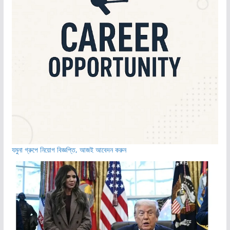
যমুনা গ্রুপে নিয়োগ বিজ্ঞপ্তি, আজই আবেদন করুন