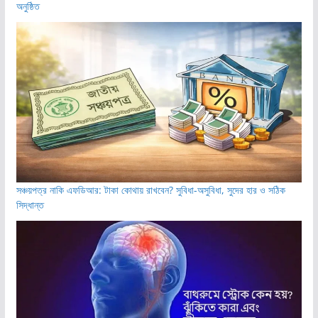
অনুষ্ঠিত
সঞ্চয়পত্র নাকি এফডিআর: টাকা কোথায় রাখবেন? সুবিধা-অসুবিধা, সুদের হার ও সঠিক
সিদ্ধান্ত