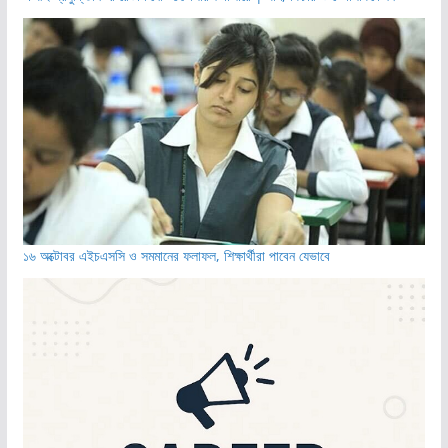
১৬ অক্টোবর এইচএসসি ও সমমানের ফলাফল, শিক্ষার্থীরা পাবেন যেভাবে