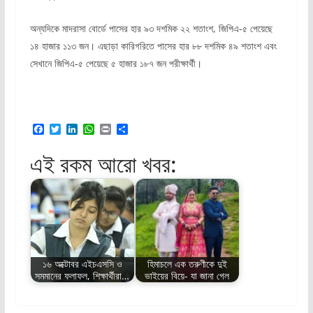
অন্যদিকে মাদরাসা বোর্ডে পাসের হার ৯৩ দশমিক ২২ শতাংশ, জিপিএ-৫ পেয়েছে
১৪ হাজার ১১৩ জন। এছাড়া কারিগরিতে পাসের হার ৮৮ দশমিক ৪৯ শতাংশ এবং
সেখানে জিপিএ-৫ পেয়েছে ৫ হাজার ১৮৭ জন পরীক্ষার্থী।
F
T
L
W
P
S
a
w
i
h
r
h
c
i
n
a
i
a
এই রকম আরো খবর:
e
t
k
t
n
r
b
t
e
s
t
e
o
e
d
A
o
r
I
p
k
n
p
১৬ অক্টোবর এইচএসসি ও
হিমাচলে এক তরুণীকে দুই
সমমানের ফলাফল, শিক্ষার্থীরা…
ভাইয়ের বিয়ে- যা জানা গেল