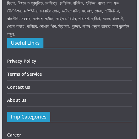
ফিচার, বিজ্ঞান ও প্রযুক্তি, চলচ্চিত্র, ঢালিউড, বলিউড, হলিউড, বাংলা গান, মঞ্চ,
টেলিভিশন, কম্পিউটার, মোবাইল ফোন, অটোমোবাইল, মহাকাশ, গেমস, মাল্টিমিডিয়া,
রাজনীতি, সরকার, অপরাধ, দুর্নীতি, আইন ও বিচার, পরিবেশ, দুর্ঘটনা, সংসদ, রাজধানী,
শেয়ার বাজার, বাণিজ্য, পোশাক শিল্প, ক্রিকেট, ফুটবল, লাইভ স্কোর জানতে ঢাকা বুলেটিন
পড়ুন.
Useful Links
Privacy Policy
Terms of Service
Contact us
About us
Imp Categories
Career