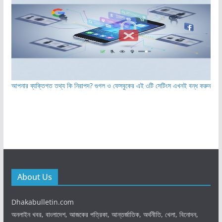
আপনার ব্যক্তিগত তথ্য কি নিরাপদ? গুগল ও ফেসবুকের এই ৩টি সেটিংস এখনই বন্ধ করুন
About Us
Dhakabulletin.com
অনলাইন খবর, বাংলাদেশ, আজকের পত্রিকা, আন্তর্জাতিক, অর্থনীতি, খেলা, বিনোদন,