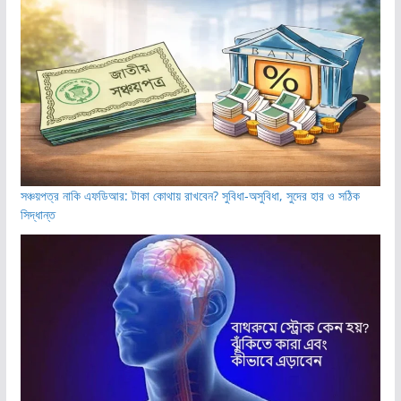
সঞ্চয়পত্র নাকি এফডিআর: টাকা কোথায় রাখবেন? সুবিধা-অসুবিধা, সুদের হার ও সঠিক
সিদ্ধান্ত