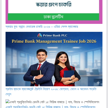
স্কয়ার ফুড অ্যান্ড বেভারেজ চাকরি ২০২৬ – এরিয়া সেলস ম্যানেজার
প্রাইম ব্যাংকে ম্যানেজমেন্ট ট্রেইনি নিয়োগ ২০২৬: যোগ্যতা, বেতন ও আবেদন পদ্ধতি
দেখুন
এআই প্রযুক্তিনির্ভর রেডমি নোট ১৫ সিরিজ বাজারে | দাম, ফিচার ও স্পেসিফিকেশন