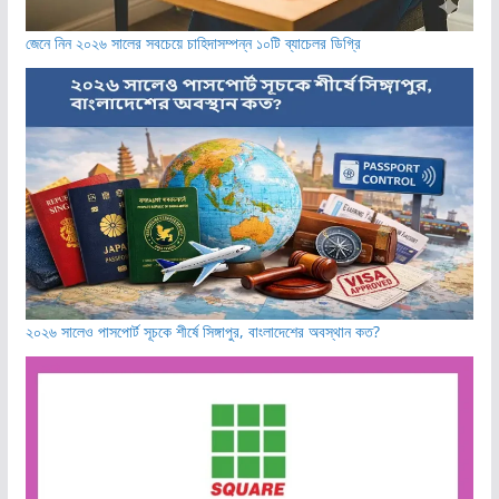
জেনে নিন ২০২৬ সালের সবচেয়ে চাহিদাসম্পন্ন ১০টি ব্যাচেলর ডিগ্রি
২০২৬ সালেও পাসপোর্ট সূচকে শীর্ষে সিঙ্গাপুর, বাংলাদেশের অবস্থান কত?