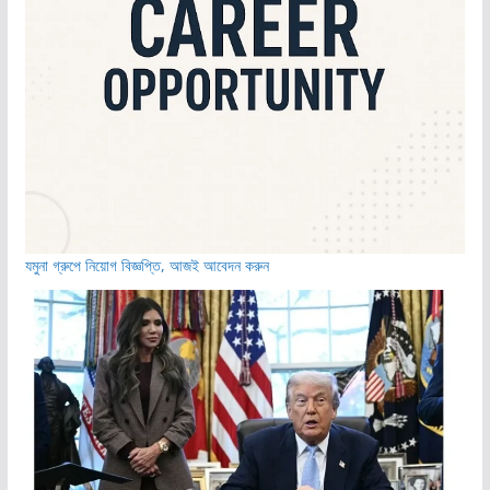
যমুনা গ্রুপে নিয়োগ বিজ্ঞপ্তি, আজই আবেদন করুন