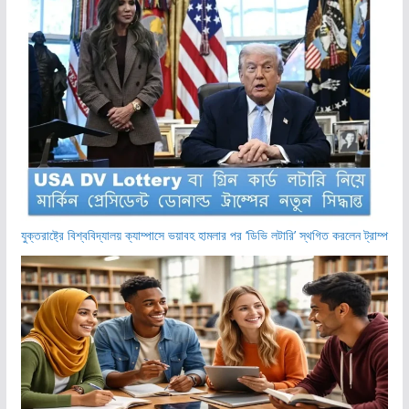
যুক্তরাষ্ট্রে বিশ্ববিদ্যালয় ক্যাম্পাসে ভয়াবহ হামলার পর ‘ডিভি লটারি’ স্থগিত করলেন ট্রাম্প