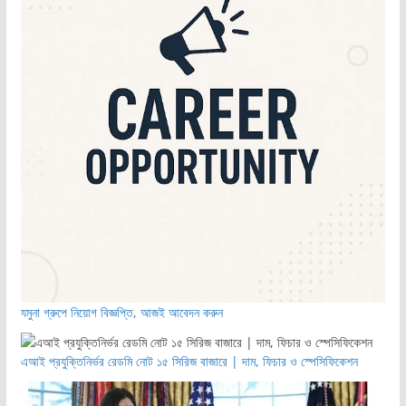
যমুনা গ্রুপে নিয়োগ বিজ্ঞপ্তি, আজই আবেদন করুন
এআই প্রযুক্তিনির্ভর রেডমি নোট ১৫ সিরিজ বাজারে | দাম, ফিচার ও স্পেসিফিকেশন