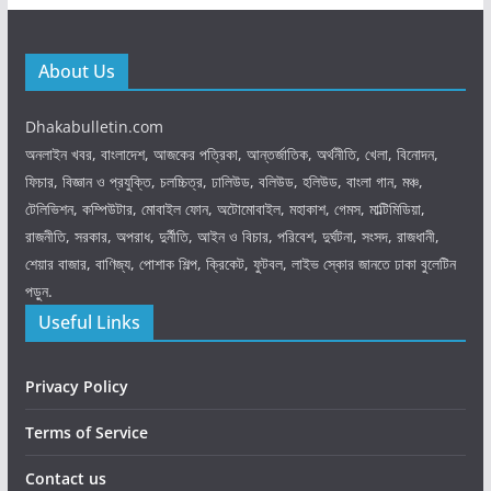
About Us
Dhakabulletin.com
অনলাইন খবর, বাংলাদেশ, আজকের পত্রিকা, আন্তর্জাতিক, অর্থনীতি, খেলা, বিনোদন,
ফিচার, বিজ্ঞান ও প্রযুক্তি, চলচ্চিত্র, ঢালিউড, বলিউড, হলিউড, বাংলা গান, মঞ্চ,
টেলিভিশন, কম্পিউটার, মোবাইল ফোন, অটোমোবাইল, মহাকাশ, গেমস, মাল্টিমিডিয়া,
রাজনীতি, সরকার, অপরাধ, দুর্নীতি, আইন ও বিচার, পরিবেশ, দুর্ঘটনা, সংসদ, রাজধানী,
শেয়ার বাজার, বাণিজ্য, পোশাক শিল্প, ক্রিকেট, ফুটবল, লাইভ স্কোর জানতে ঢাকা বুলেটিন
পড়ুন.
Useful Links
Privacy Policy
Terms of Service
Contact us