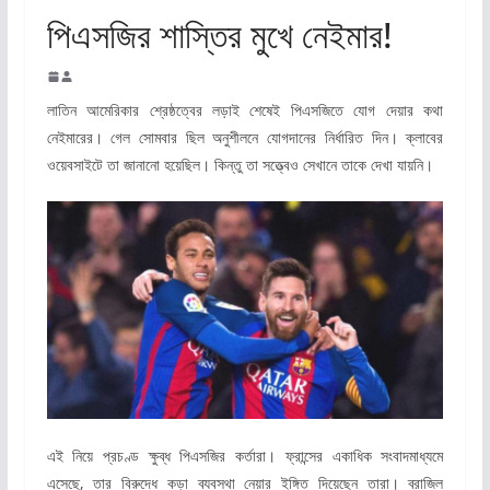
পিএসজির শাস্তির মুখে নেইমার!
লাতিন আমেরিকার শ্রেষ্ঠত্বের লড়াই শেষেই পিএসজিতে যোগ দেয়ার কথা
নেইমারের। গেল সোমবার ছিল অনুশীলনে যোগদানের নির্ধারিত দিন। ক্লাবের
ওয়েবসাইটে তা জানানো হয়েছিল। কিন্তু তা সত্ত্বেও সেখানে তাকে দেখা যায়নি।
এই নিয়ে প্রচণ্ড ক্ষুব্ধ পিএসজির কর্তারা। ফ্রান্সের একাধিক সংবাদমাধ্যমে
এসেছে, তার বিরুদ্ধে কড়া ব্যবস্থা নেয়ার ইঙ্গিত দিয়েছেন তারা। ব্রাজিল