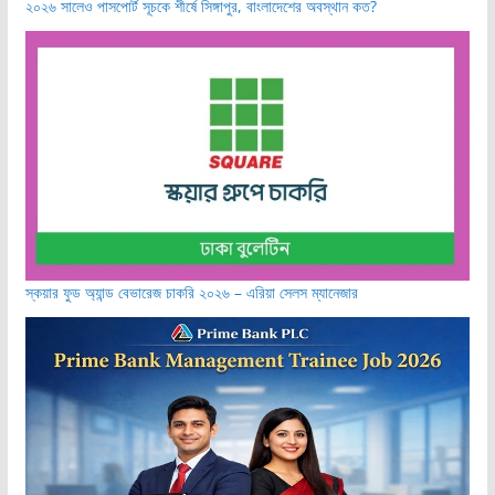
২০২৬ সালেও পাসপোর্ট সূচকে শীর্ষে সিঙ্গাপুর, বাংলাদেশের অবস্থান কত?
স্কয়ার ফুড অ্যান্ড বেভারেজ চাকরি ২০২৬ – এরিয়া সেলস ম্যানেজার