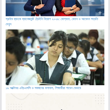
প্রাইম ব্যাংকে ম্যানেজমেন্ট ট্রেইনি নিয়োগ ২০২৬: যোগ্যতা, বেতন ও আবেদন পদ্ধতি
দেখুন
১৬ অক্টোবর এইচএসসি ও সমমানের ফলাফল, শিক্ষার্থীরা পাবেন যেভাবে