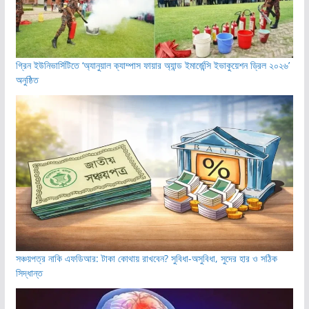
গ্রিন ইউনিভার্সিটিতে ‘অ্যানুয়াল ক্যাম্পাস ফায়ার অ্যান্ড ইমার্জেন্সি ইভাকুয়েশন ড্রিল ২০২৬’
অনুষ্ঠিত
সঞ্চয়পত্র নাকি এফডিআর: টাকা কোথায় রাখবেন? সুবিধা-অসুবিধা, সুদের হার ও সঠিক
সিদ্ধান্ত