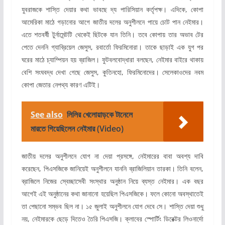
যুবরাজকে শাস্তি দেয়ার কথা ভাবছে দ্য পারিসিয়ান কর্তৃপক্ষ। এদিকে, কোপা
আমেরিকা মাঠে গড়ানোর আগে জাতীয় দলের অনুশীলনে পায়ে চোট পান নেইমার।
এতে শতবর্ষী টুর্নামেন্টটি থেকেই ছিটকে যান তিনি। তবে কোপায় তার অভাব টের
পেতে দেননি গ্যাব্রিয়েল জেসুস, রবার্তো ফিরমিনোরা। তাকে ছাড়াই এক যুগ পর
ঘরের মাঠে চ্যাম্পিয়ন হয় ব্রাজিল। ফুটবলবোদ্ধারা বলছেন, নেইমার বাইরে থাকায়
বেশি সংঘবদ্ধ দেখা গেছে জেসুস, কুতিনহো, ফিরমিনোদের। সেলেকাওদের নবম
কোপা জেতার নেপথ্য কারণ এটিই।
See also
লিলির খেলোয়াড়কে টানেলে
মারতে গিয়েছিলেন নেইমার (Video)
জাতীয় দলের অনুশীলনে যোগ না দেয়া প্রসঙ্গে, নেইমারের বাবা অবশ্য দাবি
করেছেন, পিএসজিকে জানিয়েই অনুশীলনে যাননি ব্রাজিলিয়ান তারকা। তিনি বলেন,
ব্রাজিলে নিজের স্বেচ্ছাসেবী সংস্থার অনুষ্ঠান নিয়ে ব্যস্ত নেইমার। এক বছর
আগেই এই অনুষ্ঠানের কথা জানানো হয়েছিল পিএসজিকে। ফলে কোনো অবস্থাতেই
তা পেছানো সম্ভব ছিল না। ১৫ জুলাই অনুশীলনে যোগ দেবে সে। শাস্তি দেয়া শুধু
নয়, নেইমারকে ছেড়ে দিতেও তৈরি পিএসজি। ক্লাবের স্পোর্টিং ডিরেক্টর লিওনার্দো