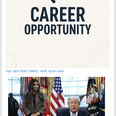
যমুনা গ্রুপে নিয়োগ বিজ্ঞপ্তি, আজই আবেদন করুন