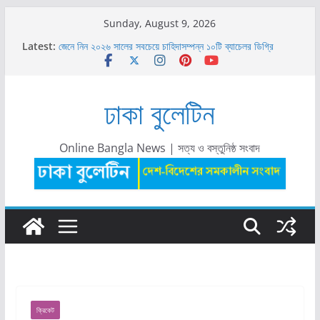
Skip
Sunday, August 9, 2026
to
Latest:
জেনে নিন ২০২৬ সালের সবচেয়ে চাহিদাসম্পন্ন ১০টি ব্যাচেলর ডিগ্রি
content
গ্রিন ইউনিভার্সিটিতে শিক্ষক নিয়োগ বিজ্ঞপ্তি ২০২৬
গ্রিন ইউনিভার্সিটিতে ‘অ্যানুয়াল ক্যাম্পাস ফায়ার অ্যান্ড ইমার্জেন্সি
ইভাকুয়েশন ড্রিল ২০২৬’ অনুষ্ঠিত
ঢাকা বুলেটিন
সঞ্চয়পত্র নাকি এফডিআর: টাকা কোথায় রাখবেন? সুবিধা-অসুবিধা, সুদের
হার ও সঠিক সিদ্ধান্ত
প্রাইম ব্যাংকে ম্যানেজমেন্ট ট্রেইনি নিয়োগ ২০২৬: যোগ্যতা, বেতন ও
আবেদন পদ্ধতি দেখুন
Online Bangla News | সত্য ও বস্তুনিষ্ঠ সংবাদ
ক্রিকেট