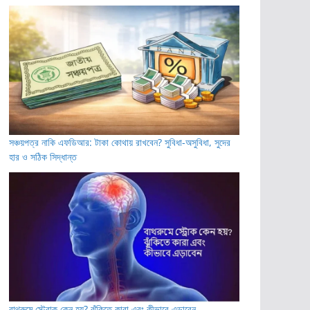
সঞ্চয়পত্র নাকি এফডিআর: টাকা কোথায় রাখবেন? সুবিধা-অসুবিধা, সুদের
হার ও সঠিক সিদ্ধান্ত
বাথরুমে স্ট্রোক কেন হয়? ঝুঁকিতে কারা এবং কীভাবে এড়াবেন