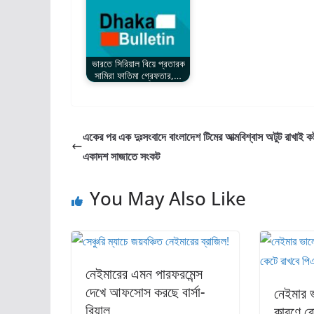
k
n
p
ভারতে সিরিয়াল বিয়ে প্রতারক
সামিরা ফাতিমা গ্রেফতার,…
একের পর এক দুঃসংবাদে বাংলাদেশ টিমের আত্মবিশ্বাস অটুট রাখাই কষ
একাদশ সাজাতে সংকট
You May Also Like
নেইমারের এমন পারফরমেন্স
দেখে আফসোস করছে বার্সা-
নেইমার 
রিয়াল
কারণে ব