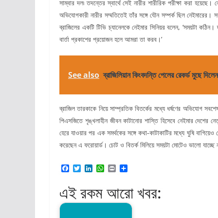
সাম্বার দল৷ তদন্তের স্বার্থে সেই নারীর শারীরিক পরীক্ষা করা হয়েছে।
অভিযোগকারী নারীর সম্মতিতেই তাঁর সঙ্গে যৌন সম্পর্ক ছিল নেইমারের। স
ব্রাজিলের একটি টিভি চ্যানেলকে নেইমার সিনিয়র বলেন, ‘সময়টা কঠিন।
বার্তা প্রকাশের প্রয়োজন হলে আমরা তা করব।’
See also
ব্রাজিলিয়ান কিংবদন্তি পেলের রেকর্ড মুছে দিলেন
ব্রাজিল তারকাকে নিয়ে সাম্প্রতিক বিতর্কের মধ্যে ধর্ষণের অভিযোগ স
পিএসজিতে শৃঙ্খলাহীন জীবন কাটানোর শাস্তি হিসেবে নেইমার দেশের নেত
হেরে যাওয়ার পর এক সমর্থকের সঙ্গে কথা-কাটাকাটির মধ্যে ঘুষি বাগি
করেছেন এ ফরোয়ার্ড। চোট ও বিতর্ক মিলিয়ে সময়টা মোটেও ভালো যাচ্ছে 
F
T
L
W
P
S
a
w
i
h
r
h
c
i
n
a
i
a
এই রকম আরো খবর:
e
t
k
t
n
r
b
t
e
s
t
e
o
e
d
A
o
r
I
p