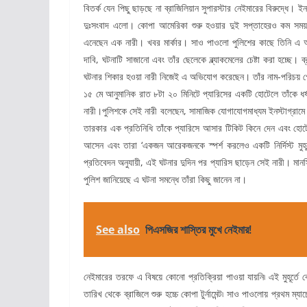
বিতর্ক যেন পিছু ছাড়ছে না ব্রাজিলিয়ান সুপারস্টার নেইমারের বিরুদ্ধ
দুঃসংবাদ এলো। কোপা আমেরিকা শুরু হওয়ার দুই সপ্তাহেরও কম সময়
এনেছেন এক নারী। খবর মার্কার। সাও পাওলো পুলিশের কাছে তিনি এ অ
দাবি, ঘটনাটি সাজানো এবং তাঁর ছেলেকে ব্ল্যাকমেলের চেষ্টা করা হচ্ছে।
ঘটনার শিকার হওয়া নারী নিজেই এ অভিযোগ করেছেন। তাঁর নাম-পরিচয় গো
১৫ মে আনুমানিক রাত ৮টা ২০ মিনিটে প্যারিসের একটি হোটেলে তাঁকে ধর
নারী।পুলিশকে সেই নারী বলেছেন, সামাজিক যোগাযোগমাধ্যম ইনস্টাগ্রামে খু
তারকার এক প্রতিনিধি তাঁকে প্যারিসে আসার টিকিট কিনে দেন এবং হোট
আসেন এবং তারা ‘একজন আরেকজনকে স্পর্শ করলেও একটি নির্দিস্ট মুহূর্
প্রতিবেদন অনুযায়ী, এই ঘটনার দুদিন পর প্যারিস ছাড়েন সেই নারী। মান
পুলিশ জানিয়েছে এ ঘটনা সমন্ধে তাঁরা কিছু জানেন না।
See also
পিএসজির শাস্তির মুখে নেইমার!
নেইমারের তরফে এ বিষয়ে কোনো প্রতিক্রিয়া পাওয়া যায়নি৷ এই মুহূর্ত
তারিখ থেকে ব্রাজিলে শুরু হচ্চে কোপা টুর্নামেন্ট৷ সাও পাওলোয় প্রথম ম