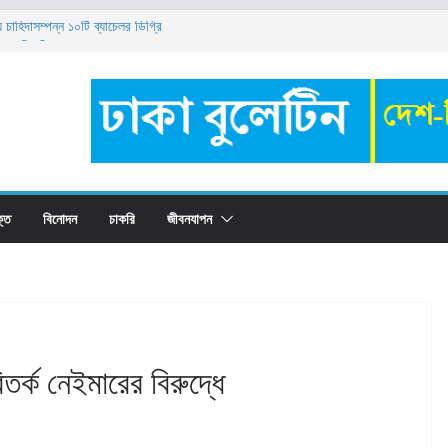
াহিদাসম্পন্ন ১০টি ব্যাচেলর ডিগ্রি
িয়োগ বিজ্ঞপ্তি ২০২৬
 ক্যাম্পাস ফায়ার অ্যান্ড ইমার্জেন্সি ইভাকুয়েশন ড্রিল ২০২৬’
া কোথায় রাখবেন? সুবিধা-অসুবিধা, সুদের হার ও সঠিক
ট্রেইনি নিয়োগ ২০২৬: যোগ্যতা, বেতন ও আবেদন পদ্ধতি
্তি
বিনোদন
চাকরি
জীবনযাপন
তর্ক নেইমারের বিরুদ্ধে