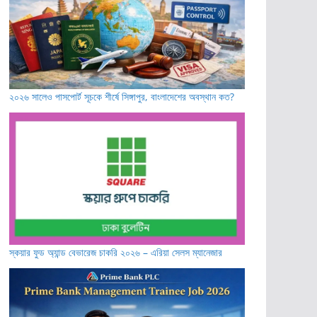
২০২৬ সালেও পাসপোর্ট সূচকে শীর্ষে সিঙ্গাপুর, বাংলাদেশের অবস্থান কত?
স্কয়ার ফুড অ্যান্ড বেভারেজ চাকরি ২০২৬ – এরিয়া সেলস ম্যানেজার