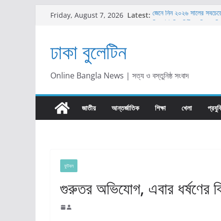
Skip
Latest:
জেনে নিন ২০২৬ সালের সবচেয়ে চ
Friday, August 7, 2026
to
গ্রিন ইউনিভার্সিটিতে শিক্ষক ন
গ্রিন ইউনিভার্সিটিতে ‘অ্যানুয়াল
content
ঢাকা বুলেটিন
অনুষ্ঠিত
সঞ্চয়পত্র নাকি এফডিআর: টাক
সিদ্ধান্ত
প্রাইম ব্যাংকে ম্যানেজমেন্ট 
Online Bangla News | সত্য ও বস্তুনিষ্ঠ সংবাদ
দেখুন
জাতীয়
আন্তর্জাতিক
শিক্ষা
খেলা
প্রযুক
ফুটবল
গুরুতর অভিযোগ, এবার ধর্ষণের বি