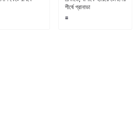
শীর্ষে গ্রানাডা