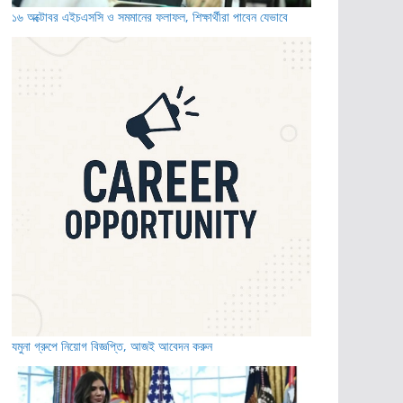
১৬ অক্টোবর এইচএসসি ও সমমানের ফলাফল, শিক্ষার্থীরা পাবেন যেভাবে
যমুনা গ্রুপে নিয়োগ বিজ্ঞপ্তি, আজই আবেদন করুন