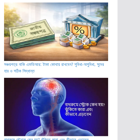
সঞ্চয়পত্র নাকি এফডিআর: টাকা কোথায় রাখবেন? সুবিধা-অসুবিধা, সুদের
হার ও সঠিক সিদ্ধান্ত
বাথরুমে স্ট্রোক কেন হয়? ঝুঁকিতে কারা এবং কীভাবে এড়াবেন