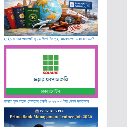
২০২৬ সালেও পাসপোর্ট সূচকে শীর্ষে সিঙ্গাপুর, বাংলাদেশের অবস্থান কত?
স্কয়ার ফুড অ্যান্ড বেভারেজ চাকরি ২০২৬ – এরিয়া সেলস ম্যানেজার