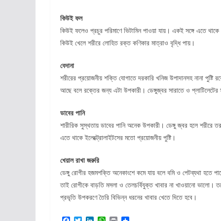
কিউই ফল
কিউই ফলেও প্রচুর পরিমাণে ভিটামিন পাওয়া যায়। একই সঙ্গে এতে থাকে প
কিউই খেলে শরীরে লোহিত রক্ত কণিকার মাত্রাও বৃদ্ধি পায়।
বেদানা
শরীরের প্রয়োজনীয় শক্তি যোগাতে দরকারি খনিজ উপাদানসহ নানা পুষ্টি 
আছে বলে রক্তের জন্য এটা উপকারী। ডেঙ্গুজ্বর সারাতে ও প্লাটিলেটের
ডাবের পানি
শারীরিক সুস্থতায় ডাবের পানি অনেক উপকারী। ডেঙ্গু জ্বর হলে শরীরে তর
এতে থাকে ইলেক্ট্রোলাইটসের মতো প্রয়োজনীয় পুষ্টি।
খেয়াল রাখা জরুরি
ডেঙ্গু রোগীর হজমশক্তি অনেকাংশে কমে যায় বলে বমি ও পেটব্যথা হতে পা
তাই রোগীকে বাড়তি মসলা ও তেলচর্বিযুক্ত খাবার না খাওয়ানো ভালো। তবে
প্রভৃতি উপকরণে তৈরি বিভিন্ন ধরনের খাবার খেতে দিতে হবে।
F
T
L
W
P
S