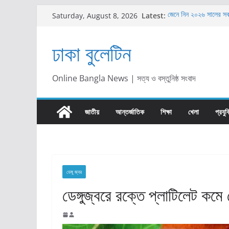
Skip
Latest:
জেনে নিন ২০২৬ সালের সবচে
Saturday, August 8, 2026
to
গ্রিন ইউনিভার্সিটিতে শিক্
গ্রিন ইউনিভার্সিটিতে ‘অ্যান
content
ঢাকা বুলেটিন
অনুষ্ঠিত
সঞ্চয়পত্র নাকি এফডিআর: 
সিদ্ধান্ত
প্রাইম ব্যাংকে ম্যানেজমে
Online Bangla News | সত্য ও বস্তুনিষ্ঠ সংবাদ
দেখুন
জাতীয়
আন্তর্জাতিক
শিক্ষা
খেলা
প্রযুক
ডেঙ্গু জ্বর
ডেঙ্গুজ্বরে রক্তে প্লাটিলেট কমে