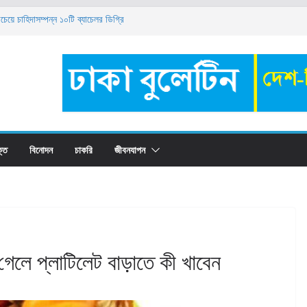
য়ে চাহিদাসম্পন্ন ১০টি ব্যাচেলর ডিগ্রি
ষক নিয়োগ বিজ্ঞপ্তি ২০২৬
ুয়াল ক্যাম্পাস ফায়ার অ্যান্ড ইমার্জেন্সি ইভাকুয়েশন ড্রিল ২০২৬’
টাকা কোথায় রাখবেন? সুবিধা-অসুবিধা, সুদের হার ও সঠিক
ন্ট ট্রেইনি নিয়োগ ২০২৬: যোগ্যতা, বেতন ও আবেদন পদ্ধতি
্তি
বিনোদন
চাকরি
জীবনযাপন
 গেলে প্লাটিলেট বাড়াতে কী খাবেন