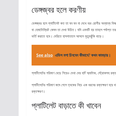
ডেঙ্গজ্বর হলে করণীয়
ডেঙ্গজ্বর হলে প্লাটিলেট কত তা ঘন ঘন না দেখে বরং রোগীর অন্যান্য বিষ
বা হেমাটোক্রিট কেমন তা দেখা উচিত। যদি এমনটি হয় তাহলে পর্যাপ্ত তরল
ভর্তি করাতে হবে। দেরিতে হাসপাতালে আসলে মৃত্যুঝুঁকি বাড়ে।
See also
এডিস মশা চিনবেন কীভাবে? কখন কামড়ায়।
প্লাটিলেটের পরিমাণ বেড়ে গিয়েও দেখা দেয় হার্ট অ্যাটাক, স্ট্রোকসহ র
প্লাটিলেটের পরিমাণ কমে গেলে ত্বকের নিচে এক ধরনের রক্তক্ষরণ হয়ে 
রক্তক্ষরণ।
প্লাটিলেট বাড়াতে কী খাবেন