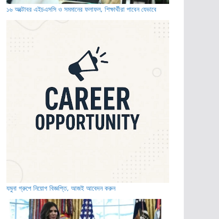
১৬ অক্টোবর এইচএসসি ও সমমানের ফলাফল, শিক্ষার্থীরা পাবেন যেভাবে
যমুনা গ্রুপে নিয়োগ বিজ্ঞপ্তি, আজই আবেদন করুন