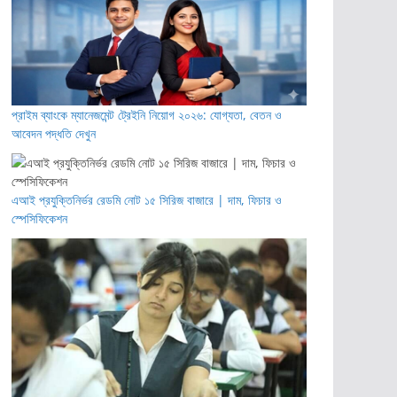
প্রাইম ব্যাংকে ম্যানেজমেন্ট ট্রেইনি নিয়োগ ২০২৬: যোগ্যতা, বেতন ও
আবেদন পদ্ধতি দেখুন
এআই প্রযুক্তিনির্ভর রেডমি নোট ১৫ সিরিজ বাজারে | দাম, ফিচার ও
স্পেসিফিকেশন