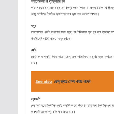
অ্যালোভেরা বা ঘৃতকুমারীর রস
অ্যালোভেরার রয়েছে রক্তকে বিশুদ্ধ করার ক্ষমতা। রক্তে যেকোনো জীবা
ডেঙ্গু রোগীকে নিয়মিত অ্যালোভেরার জুস পান করাতে পারেন।
হলুদ
রান্নাঘরের একটি উপাদান হলো হলুদ, যা চিকিৎসায় যুগ যুগ ধরে ব্যবহৃত হ
প্লাটিলেট কাউন্ট বাড়বে হলুদ খেলে।
মেথি
মেথি সবার ঘরেই নিশ্চয় আছে! ডেঙ্গু হলে অতিরিক্ত মাত্রার জ্বর কমাত
হবে।
See also
ডেঙ্গু জ্বরে যেসব খাবার খাবেন
ব্রোকলি
ব্রোকলি হলো ভিটামিন কে’র একটি ভালো উৎস। অন্যদিকে ভিটামিন কে রক্
অবশ্যই তাকে ব্রোকলি খাওয়াতে হবে।