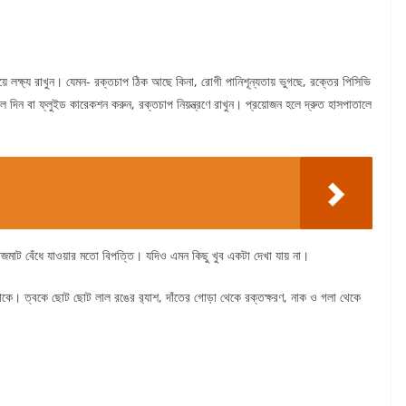
য়ে লক্ষ্য রাখুন। যেমন- রক্তচাপ ঠিক আছে কিনা, রোগী পানিশূন্যতায় ভুগছে, রক্তের পিসিভি
 দিন বা ফ্লুইড কারেকশন করুন, রক্তচাপ নিয়ন্ত্রণে রাখুন। প্রয়োজন হলে দ্রুত হাসপাতালে
ক্তজমাট বেঁধে যাওয়ার মতো বিপত্তি। যদিও এমন কিছু খুব একটা দেখা যায় না।
থাকে। ত্বকে ছোট ছোট লাল রঙের র‌্যাশ, দাঁতের গোড়া থেকে রক্তক্ষরণ, নাক ও গলা থেকে