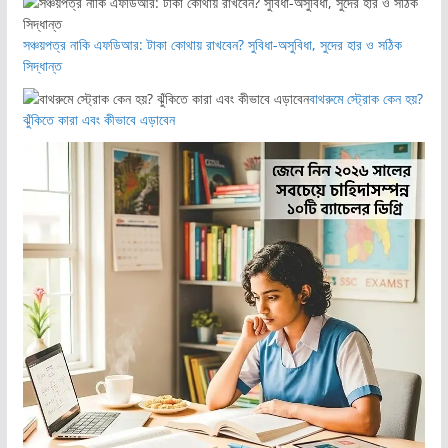
সঞ্চয়পত্র নাকি এফডিআর: টাকা কোথায় রাখবেন? সুবিধা-অসুবিধা, সুদের হার ও সঠিক
সিদ্ধান্ত
বাথরুমে স্ট্রোক কেন হয়?
ঝুঁকিতে কারা এবং কীভাবে এড়াবেন