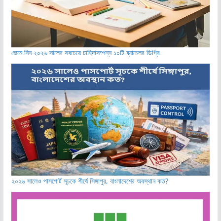
জেনে নিন ২০২৬ সালের সবচেয়ে চাহিদাসম্পন্ন ১০টি ব্যাচেলর ডিগ্রি
২০২৬ সালেও পাসপোর্ট সূচকে শীর্ষে সিঙ্গাপুর, বাংলাদেশের অবস্থান কত?