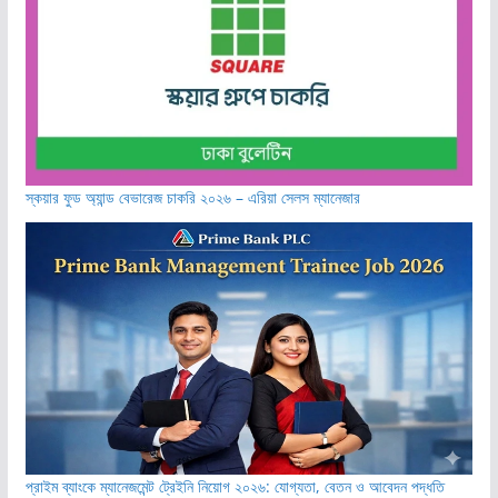
স্কয়ার ফুড অ্যান্ড বেভারেজ চাকরি ২০২৬ – এরিয়া সেলস ম্যানেজার
প্রাইম ব্যাংকে ম্যানেজমেন্ট ট্রেইনি নিয়োগ ২০২৬: যোগ্যতা, বেতন ও আবেদন পদ্ধতি