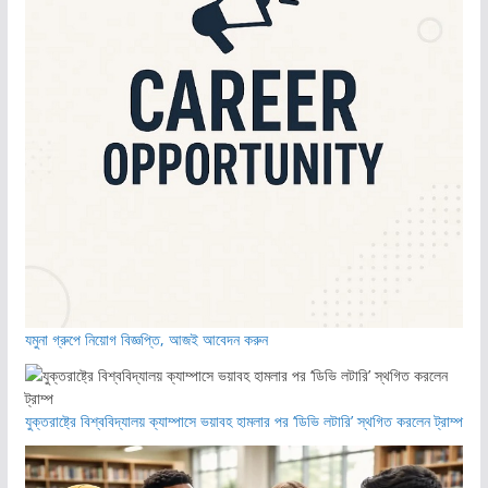
যমুনা গ্রুপে নিয়োগ বিজ্ঞপ্তি, আজই আবেদন করুন
যুক্তরাষ্ট্রে বিশ্ববিদ্যালয় ক্যাম্পাসে ভয়াবহ হামলার পর ‘ডিভি লটারি’ স্থগিত করলেন ট্রাম্প