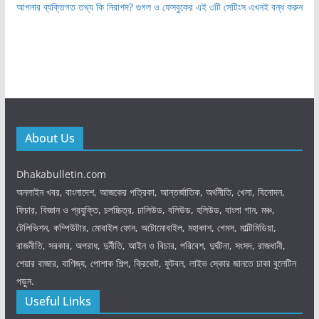
আপনার ব্যক্তিগত তথ্য কি নিরাপদ? গুগল ও ফেসবুকের এই ৩টি সেটিংস এখনই বন্ধ করুন
About Us
Dhakabulletin.com
অনলাইন খবর, বাংলাদেশ, আজকের পত্রিকা, আন্তর্জাতিক, অর্থনীতি, খেলা, বিনোদন,
ফিচার, বিজ্ঞান ও প্রযুক্তি, চলচ্চিত্র, ঢালিউড, বলিউড, হলিউড, বাংলা গান, মঞ্চ,
টেলিভিশন, কম্পিউটার, মোবাইল ফোন, অটোমোবাইল, মহাকাশ, গেমস, মাল্টিমিডিয়া,
রাজনীতি, সরকার, অপরাধ, দুর্নীতি, আইন ও বিচার, পরিবেশ, দুর্ঘটনা, সংসদ, রাজধানী,
শেয়ার বাজার, বাণিজ্য, পোশাক শিল্প, ক্রিকেট, ফুটবল, লাইভ স্কোর জানতে ঢাকা বুলেটিন
পড়ুন.
Useful Links