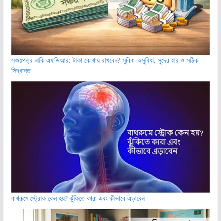
সঞ্চয়পত্র নাকি এফডিআর: টাকা কোথায় রাখবেন? সুবিধা-অসুবিধা, সুদের হার ও সঠিক
সিদ্ধান্ত
বাথরুমে স্ট্রোক কেন হয়? ঝুঁকিতে কারা এবং কীভাবে এড়াবেন