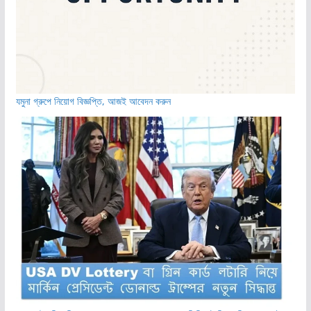
যমুনা গ্রুপে নিয়োগ বিজ্ঞপ্তি, আজই আবেদন করুন