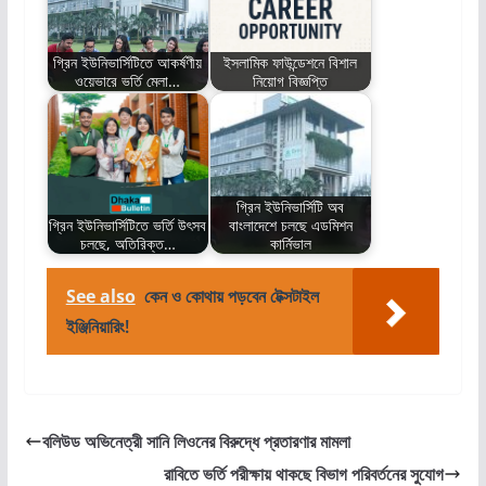
গ্রিন ইউনিভার্সিটিতে আকর্ষণীয়
ইসলামিক ফাউন্ডেশনে বিশাল
ওয়েভারে ভর্তি মেলা…
নিয়োগ বিজ্ঞপ্তি
গ্রিন ইউনিভার্সিটি অব
গ্রিন ইউনিভার্সিটিতে ভর্তি উৎসব
বাংলাদেশে চলছে এডমিশন
চলছে, অতিরিক্ত…
কার্নিভাল
See also
কেন ও কোথায় পড়বেন টেক্সটাইল
ইঞ্জিনিয়ারিং!
বলিউড অভিনেত্রী সানি লিওনের বিরুদ্ধে প্রতারণার মামলা
রাবিতে ভর্তি পরীক্ষায় থাকছে বিভাগ পরিবর্তনের সুযোগ