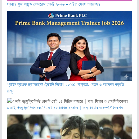
স্কয়ার ফুড অ্যান্ড বেভারেজ চাকরি ২০২৬ – এরিয়া সেলস ম্যানেজার
প্রাইম ব্যাংকে ম্যানেজমেন্ট ট্রেইনি নিয়োগ ২০২৬: যোগ্যতা, বেতন ও আবেদন পদ্ধতি
দেখুন
এআই প্রযুক্তিনির্ভর রেডমি নোট ১৫ সিরিজ বাজারে | দাম, ফিচার ও স্পেসিফিকেশন