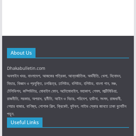
About Us
Dhakabulletin.com
অনলাইন খবর, বাংলাদেশ, আজকের পত্রিকা, আন্তর্জাতিক, অর্থনীতি, খেলা, বিনোদন,
ফিচার, বিজ্ঞান ও প্রযুক্তি, চলচ্চিত্র, ঢালিউড, বলিউড, হলিউড, বাংলা গান, মঞ্চ,
টেলিভিশন, কম্পিউটার, মোবাইল ফোন, অটোমোবাইল, মহাকাশ, গেমস, মাল্টিমিডিয়া,
রাজনীতি, সরকার, অপরাধ, দুর্নীতি, আইন ও বিচার, পরিবেশ, দুর্ঘটনা, সংসদ, রাজধানী,
শেয়ার বাজার, বাণিজ্য, পোশাক শিল্প, ক্রিকেট, ফুটবল, লাইভ স্কোর জানতে ঢাকা বুলেটিন
পড়ুন.
Useful Links