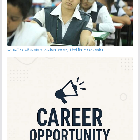
১৬ অক্টোবর এইচএসসি ও সমমানের ফলাফল, শিক্ষার্থীরা পাবেন যেভাবে