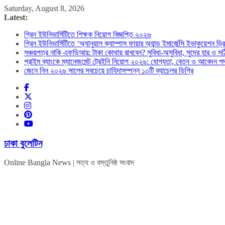
Skip
Saturday, August 8, 2026
to
Latest:
content
গ্রিন ইউনিভার্সিটিতে শিক্ষক নিয়োগ বিজ্ঞপ্তি ২০২৬
গ্রিন ইউনিভার্সিটিতে ‘অ্যানুয়াল ক্যাম্পাস ফায়ার অ্যান্ড ইমার্জেন্সি ইভাকুয়েশন ড
সঞ্চয়পত্র নাকি এফডিআর: টাকা কোথায় রাখবেন? সুবিধা-অসুবিধা, সুদের হার ও সঠ
প্রাইম ব্যাংকে ম্যানেজমেন্ট ট্রেইনি নিয়োগ ২০২৬: যোগ্যতা, বেতন ও আবেদন পদ
জেনে নিন ২০২৬ সালের সবচেয়ে চাহিদাসম্পন্ন ১০টি ব্যাচেলর ডিগ্রি
ঢাকা বুলেটিন
Online Bangla News | সত্য ও বস্তুনিষ্ঠ সংবাদ