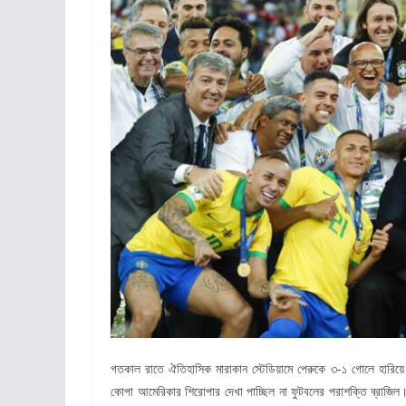
গতকাল রাতে ঐতিহাসিক মারাকান স্টেডিয়ামে পেরুকে ৩-১ গোলে হারিয়ে
কোপা আমেরিকার শিরোপার দেখা পাচ্ছিল না ফুটবলের পরাশক্তি ব্রাজিল