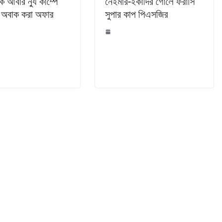
ি আবার ন্যু কাম্পে
নেইমার-ইকার্দির গোলে ফরাসি
 অবাক করা অফার
সুপার কাপ পিএসজির