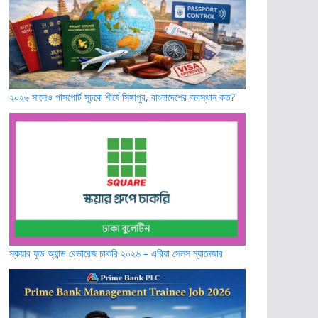
২০২৬ সালেও পাসপোর্ট সূচকে শীর্ষে সিঙ্গাপুর, বাংলাদেশের অবস্থান কত?
স্কয়ার ফুড অ্যান্ড বেভারেজ চাকরি ২০২৬ – এরিয়া সেলস ম্যানেজার