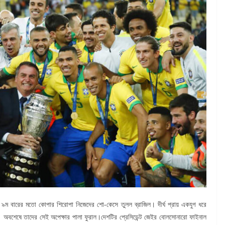
 ৯ম বারের মতো কোপার শিরোপা নিজেদের শো-কেসে তুলল ব্রাজিল। দীর্ঘ প্রায় একযুগ ধরে
। অবশেষে তাদের সেই অপেক্ষার পালা ফুরাল।দেশটির প্রেসিডেন্ট জেইর বোলসোনারো ফাইনাল