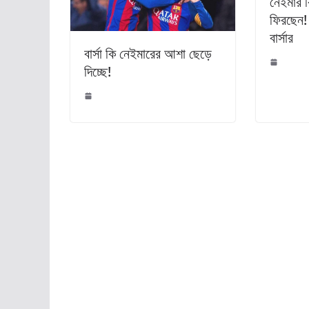
নেইমার ক
ফিরছেন!
বার্সার
বার্সা কি নেইমারের আশা ছেড়ে
দিচ্ছে!