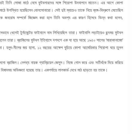
রই তিনি সোজা মাঠে নেমে ফুটবলারদের সঙ্গে শিরোপা উদযাপনে মাতেন। এর আগে কোপা
 মাঠে উপস্থিত হয়েছিলেন বোলসোনারো। সেই দুই ম্যাচেও তাকে নিয়ে ব্যঙ্গ-বিদ্রুপে মেতেছিল
ে তাকে জনরোষ সম্পর্কে জিজ্ঞেস করা হলে তিনি অবশ্য এর কারণ হিসেবে ভিন্ন কথা বলেন,
াবে খেলেই টুর্নামেন্টের ফাইনালে নাম লিখিয়েছিল তারা। ফাইনালি লড়াইয়েও ছন্দময় ফুটবল
হলেন তারা। ব্রাজিলের ফুটবল ইতিহাসে দগদগে এক ঘা হয়ে আছে ১৯৫০ সালের ‘মারাকানাজো’
না। হলুদ-নীলের জয় হলো, ১২ বছরের আক্ষেপ ঘুচিয়ে কোপা আমেরিকার শিরোপা ঘরে তুলল
ুললো ব্রাজিল। নেপথ্য নায়ক গ্যাব্রিয়েল জেসুস। নিজে গোল করে এবং সতীর্থকে দিয়ে করিয়ে
বিষাদময় অভিজ্ঞতা হয়েছে তার। একপর্যায়ে লালকার্ড দেখে মাঠ ছাড়তে হয় তাকে।