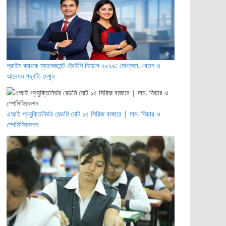
প্রাইম ব্যাংকে ম্যানেজমেন্ট ট্রেইনি নিয়োগ ২০২৬: যোগ্যতা, বেতন ও
আবেদন পদ্ধতি দেখুন
এআই প্রযুক্তিনির্ভর রেডমি নোট ১৫ সিরিজ বাজারে | দাম, ফিচার ও
স্পেসিফিকেশন