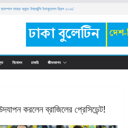
িয়োগ বিজ্ঞপ্তি ২০২৬
 ক্যাম্পাস ফায়ার অ্যান্ড ইমার্জেন্সি ইভাকুয়েশন ড্রিল ২০২৬’
া কোথায় রাখবেন? সুবিধা-অসুবিধা, সুদের হার ও সঠিক
ট্রেইনি নিয়োগ ২০২৬: যোগ্যতা, বেতন ও আবেদন পদ্ধতি
াহিদাসম্পন্ন ১০টি ব্যাচেলর ডিগ্রি
্তি
বিনোদন
চাকরি
জীবনযাপন
উদযাপন করলেন ব্রাজিলের প্রেসিডেন্ট!