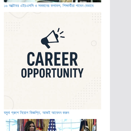
১৬ অক্টোবর এইচএসসি ও সমমানের ফলাফল, শিক্ষার্থীরা পাবেন যেভাবে
যমুনা গ্রুপে নিয়োগ বিজ্ঞপ্তি, আজই আবেদন করুন