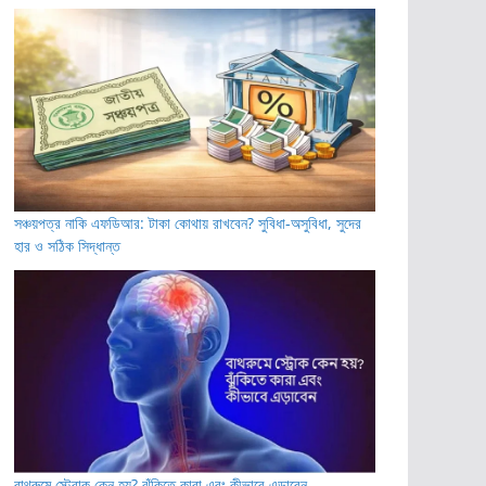
সঞ্চয়পত্র নাকি এফডিআর: টাকা কোথায় রাখবেন? সুবিধা-অসুবিধা, সুদের
হার ও সঠিক সিদ্ধান্ত
বাথরুমে স্ট্রোক কেন হয়? ঝুঁকিতে কারা এবং কীভাবে এড়াবেন