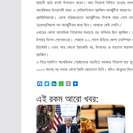
ম্যাচটি মাঠে বসেই উপভোগ করেন। আর শিরোপা নিশ্চিত হওয়ার পরপ
আমেরিকার উদ্বোধনী ম্যাচ ও সেমিফাইনালে ব্রাজিল-আর্জেন্টিনা মহারণেও
ব্রাজিলিয়ানরা। বেলো হরিজন্তেতে আর্জেন্টিনার বিপক্ষে ম্যাচ শেষ
‘দুয়োধ্বনিগুলো সব আর্জেন্টিনার জন্য ছিল। আমাকে কেউ দেয়নি।’
এবারের কোপা আমেরিকা শিরোপার সবচেয়ে বড় দাবিদার ছিল ব্রাজিল। সেভ
উপহার দিলেন সেলেকাওরা। পেরুকে ৩-১ গোলে উড়িয়ে কোপা চ্যাম্পিয়ন 
ট্রাজেডি। এবার আর কোনো ট্রাজেডি নয়, উৎসবের রং ছড়ালো মারাকা
ব্রাজিল।
এ নিয়ে ল্যাতিন আমেরিকার শ্রেষ্ঠত্বের লড়াইয়ে নবমবার শিরোপা ঘরে ত
২০০৭ সালের পর দলকে কোপা ট্রফি জেতালেন তিনি। যদিও আনন্দের দিনে 
F
T
L
W
P
S
a
w
i
h
r
h
c
i
n
a
i
a
এই রকম আরো খবর:
e
t
k
t
n
r
b
t
e
s
t
e
o
e
d
A
o
r
I
p
k
n
p