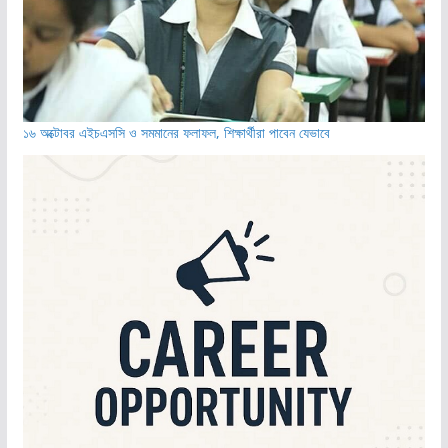
১৬ অক্টোবর এইচএসসি ও সমমানের ফলাফল, শিক্ষার্থীরা পাবেন যেভাবে