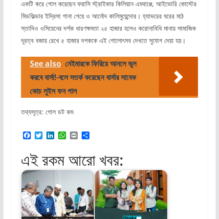
একটি করে গোল করেছেন ফরাসি স্ট্রাইকার কিলিয়ান এমবাপ্পে, আইভোরি কোস্টের
মিডফিল্ডার ইদ্রিসা গানা গেয়ে ও আর্নোদ কালিমুয়েন্দোর। হ্যাভরের ঘরের মাঠ
স্তাদিও ওসিয়েনের দর্শক ধারণক্ষমতা ২৫ হাজার হলেও করোনাবিধি মানায় সামাজিক
দূরত্ব বজায় রেখে ৫ হাজার দশককে এই গোলোৎসব দেখতে সুযোগ দেয়া হয়।
See also
নেইমারকে ফিরিয়ে আনলে ভুল
করবে বার্সা!-বলে সতর্ক করেছেন বার্সার সাবেক
কোচ লুইস ফন গাল
তথ্যসূত্র: গোল ডট কম
F
T
L
W
P
S
a
w
i
h
r
h
c
i
n
a
i
a
এই রকম আরো খবর:
e
t
k
t
n
r
b
t
e
s
t
e
o
e
d
A
o
r
I
p
k
n
p