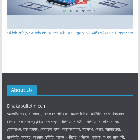
আপনার ব্যক্তিগত তথ্য কি নিরাপদ? গুগল ও ফেসবুকের এই ৩টি সেটিংস এখনই বন্ধ করুন
About Us
Dhakabulletin.com
অনলাইন খবর, বাংলাদেশ, আজকের পত্রিকা, আন্তর্জাতিক, অর্থনীতি, খেলা, বিনোদন,
ফিচার, বিজ্ঞান ও প্রযুক্তি, চলচ্চিত্র, ঢালিউড, বলিউড, হলিউড, বাংলা গান, মঞ্চ,
টেলিভিশন, কম্পিউটার, মোবাইল ফোন, অটোমোবাইল, মহাকাশ, গেমস, মাল্টিমিডিয়া,
রাজনীতি, সরকার, অপরাধ, দুর্নীতি, আইন ও বিচার, পরিবেশ, দুর্ঘটনা, সংসদ, রাজধানী,