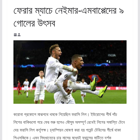
ফেরার ম্যাচে নেইমার-এমবাপ্পেদের ৯
গোলের উৎসব
করোনা প্রকোপে মাঝপথে থমকে গিয়েছিল ফরাসি লিগ। ইউরোপের শীর্ষ পাঁচ
লিগের বাকিগুলো পরে ফের শুরু হলেও মৌসুম অসম্পূর্ণ রেখেই লিগের সমাপ্তি টেনে
দেয় ফরাসি লিগ কর্তৃপক্ষ। চ্যাম্পিয়ন ঘোষণা করা হয় পয়েন্ট টেবিলের শীর্ষে থাকা
পিএসজিকে। এমন সিদ্ধান্তের চার মাসের মধ্যেই ফ্রান্সের মাটিতে দর্শক