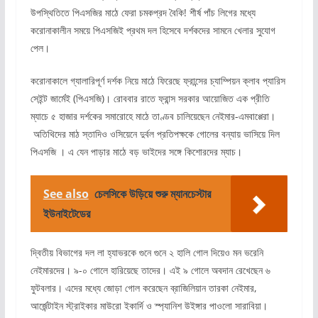
উপস্থিতিতে পিএসজির মাঠে ফেরা চমকপ্রদ বৈকি! শীর্ষ পাঁচ লিগের মধ্যে
করোনাকালীন সময়ে পিএসজিই প্রথম দল হিসেবে দর্শকদের সামনে খেলার সুযোগ
পেল।
করোনাকালে গ্যালারিপূর্ণ দর্শক নিয়ে মাঠে ফিরেছে ফ্রান্সের চ্যাম্পিয়ন ক্লাব প্যারিস
সেইন্ট জার্মেই (পিএসজি)। রোববার রাতে ফ্রান্স সরকার আয়োজিত এক প্রীতি
ম্যাচে ৫ হাজার দর্শকের সমারোহে মাঠে তাণ্ডব চালিয়েছেন নেইমার-এমবাপ্পেরা।
অতিথিদের মাঠ স্তাদিও ওসিয়েনে দুর্বল প্রতিপক্ষকে গোলের বন্যায় ভাসিয়ে দিল
পিএসজি । এ যেন পাড়ার মাঠে বড় ভাইদের সঙ্গে কিশোরদের ম্যাচ।
See also
চেলসিকে উড়িয়ে শুরু ম্যানচেস্টার
ইউনাইটেডের
দ্বিতীয় বিভাগের দল লা হ্যাভরকে গুনে গুনে ২ হালি গোল দিয়েও মন ভরেনি
নেইমারদের। ৯-০ গোলে হারিয়েছে তাদের। এই ৯ গোলে অবদান রেখেছেন ৬
ফুটবলার। এদের মধ্যে জোড়া গোল করেছেন ব্রাজিলিয়ান তারকা নেইমার,
আর্জেন্টাইন স্ট্রাইকার মাউরো ইকার্দি ও স্প্যানিশ উইঙ্গার পাওলো সারাবিয়া।