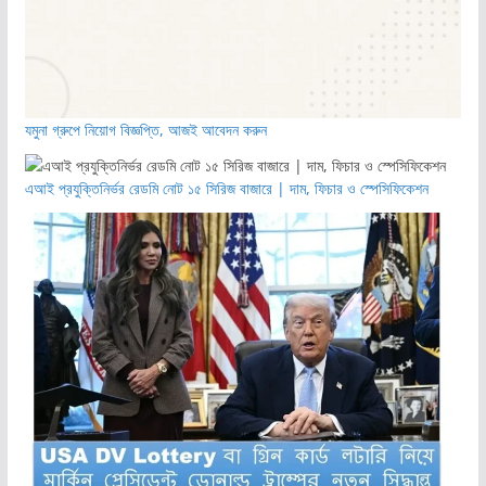
যমুনা গ্রুপে নিয়োগ বিজ্ঞপ্তি, আজই আবেদন করুন
এআই প্রযুক্তিনির্ভর রেডমি নোট ১৫ সিরিজ বাজারে | দাম, ফিচার ও স্পেসিফিকেশন