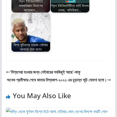
গ্রিন ইউনিভার্সিটিতে
সমাজবিজ্ঞান বিভাগের
গ্রিন ইউনিভার্সিটিতে ভর্তি উৎসব
আয়োজনে…
চলছে, অতিরিক্ত…
বিশ্ব ফুটবলের তারকা নেইমার
আবারো বাবা হলেন
‘বিশ্বসেরা হওয়ার জন্য নেইমারের সবকিছুই আছে’-কাফু
অনেক প্রতীক্ষার শেষে কাতার বিশ্বকাপ-২০২২ এর চূড়ান্ত সূচি ঘোষণা হলো।
You May Also Like