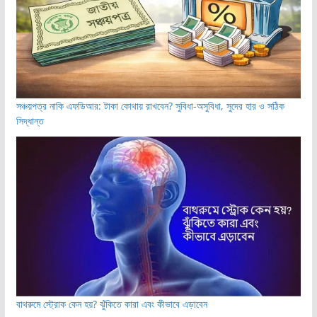
সঞ্চয়পত্র নাকি এফডিআর: টাকা কোথায় রাখবেন? সুবিধা-অসুবিধা, সুদের হার ও সঠিক
সিদ্ধান্ত
বাথরুমে স্ট্রোক কেন হয়? ঝুঁকিতে কারা এবং কীভাবে এড়াবেন