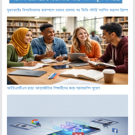
যুক্তরাষ্ট্রে বিশ্ববিদ্যালয় ক্যাম্পাসে ভয়াবহ হামলার পর ‘ডিভি লটারি’ স্থগিত করলেন ট্রাম্প
আইইএলটিএস ছাড়া আন্তর্জাতিক শিক্ষার্থীদের জন্য স্কলারশিপ সুযোগ