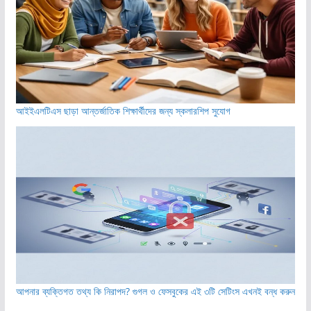
আইইএলটিএস ছাড়া আন্তর্জাতিক শিক্ষার্থীদের জন্য স্কলারশিপ সুযোগ
আপনার ব্যক্তিগত তথ্য কি নিরাপদ? গুগল ও ফেসবুকের এই ৩টি সেটিংস এখনই বন্ধ করুন