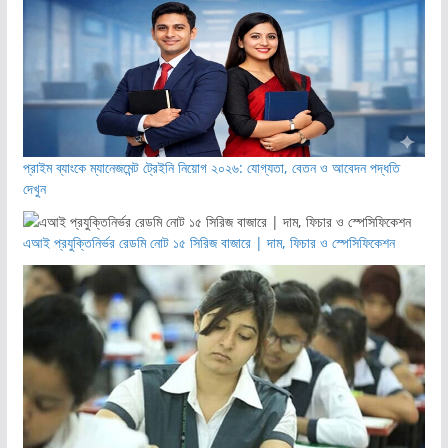
প্রাইম ব্যাংকে ম্যানেজমেন্ট ট্রেইনি নিয়োগ ২০২৬: যোগ্যতা, বেতন ও আবেদন পদ্ধতি
দেখুন
এআই প্রযুক্তিনির্ভর রেডমি নোট ১৫ সিরিজ বাজারে | দাম, ফিচার ও স্পেসিফিকেশন