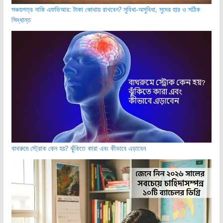
সঞ্চয়পত্র নাকি এফডিআর: টাকা কোথায় রাখবেন? সুবিধা-অসুবিধা, সুদের হার ও সঠিক
সিদ্ধান্ত
বাথরুমে স্ট্রোক কেন হয়? ঝুঁকিতে কারা এবং কীভাবে এড়াবেন