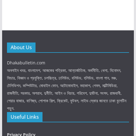
About Us
Dhakabulletin.com
অনলাইন খবর, বাংলাদেশ, আজকের পত্রিকা, আন্তর্জাতিক, অর্থনীতি, খেলা, বিনোদন,
ফিচার, বিজ্ঞান ও প্রযুক্তি, চলচ্চিত্র, ঢালিউড, বলিউড, হলিউড, বাংলা গান, মঞ্চ,
টেলিভিশন, কম্পিউটার, মোবাইল ফোন, অটোমোবাইল, মহাকাশ, গেমস, মাল্টিমিডিয়া,
রাজনীতি, সরকার, অপরাধ, দুর্নীতি, আইন ও বিচার, পরিবেশ, দুর্ঘটনা, সংসদ, রাজধানী,
শেয়ার বাজার, বাণিজ্য, পোশাক শিল্প, ক্রিকেট, ফুটবল, লাইভ স্কোর জানতে ঢাকা বুলেটিন
পড়ুন.
Useful Links
Privacy Policy