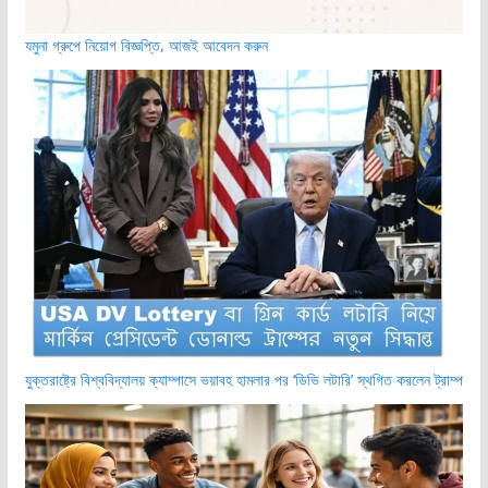
যমুনা গ্রুপে নিয়োগ বিজ্ঞপ্তি, আজই আবেদন করুন
যুক্তরাষ্ট্রে বিশ্ববিদ্যালয় ক্যাম্পাসে ভয়াবহ হামলার পর ‘ডিভি লটারি’ স্থগিত করলেন ট্রাম্প