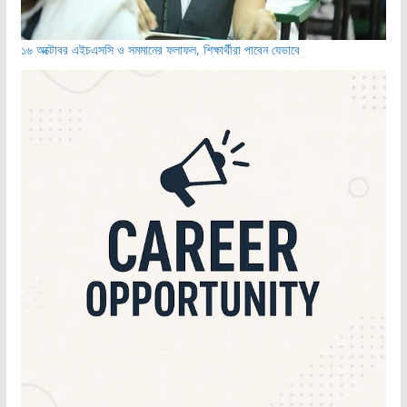
১৬ অক্টোবর এইচএসসি ও সমমানের ফলাফল, শিক্ষার্থীরা পাবেন যেভাবে