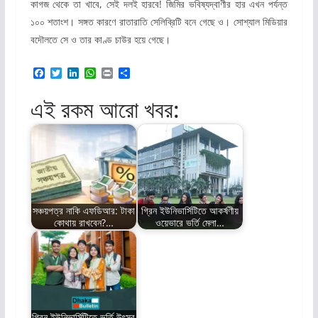
কাগজ থেকে তা খাবে, সেই দলই হারবে! জিমির ভবিষ্যদ্বাণীর হার এখন পর্যন্ত
১০০ শতাংশ। সঙ্গত কারণে রাতারাতি সেলিব্রিটি বনে গেছে ও। সোশ্যাল মিডিয়ার
বদৌলতে সে ও তার কাণ্ড চাউর হয়ে গেছে।
F
T
L
W
P
S
a
w
i
h
r
h
c
i
n
a
i
a
এই রকম আরো খবর:
e
t
k
t
n
r
b
t
e
s
t
e
o
e
d
A
o
r
I
p
k
n
p
সঞ্চয়পত্র নাকি এফডিআর: টাকা
গ্রিন ইউনিভার্সিটিতে আকর্ষণীয়
কোথায় রাখবেন?…
ওয়েভারে ভর্তি মেলা…
গ্রিন ইউনিভার্সিটিতে ভর্তি উৎসব