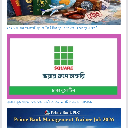
২০২৬ সালেও পাসপোর্ট সূচকে শীর্ষে সিঙ্গাপুর, বাংলাদেশের অবস্থান কত?
স্কয়ার ফুড অ্যান্ড বেভারেজ চাকরি ২০২৬ – এরিয়া সেলস ম্যানেজার