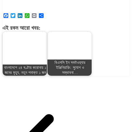
Facebook
Twitter
LinkedIn
WhatsApp
Print
Share
এই রকম আরো খবর:
বিএসসি ইন সফটওয়্যার
বাংলাদেশে ২৪ ঘণ্টায় করোনায় ১
ইঞ্জিনিয়ারিং: সুযোগ ও
জনের মৃত্যু, নতুন শনাক্ত ১ জন
সম্ভাবনা…