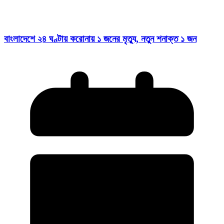
বাংলাদেশে ২৪ ঘণ্টায় করোনায় ১ জনের মৃত্যু, নতুন শনাক্ত ১ জন