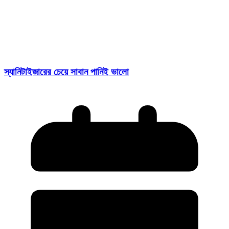
স্যানিটাইজারের চেয়ে সাবান পানিই ভালো