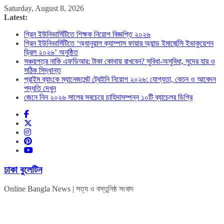
Skip
Saturday, August 8, 2026
to
Latest:
content
গ্রিন ইউনিভার্সিটিতে শিক্ষক নিয়োগ বিজ্ঞপ্তি ২০২৬
গ্রিন ইউনিভার্সিটিতে ‘অ্যানুয়াল ক্যাম্পাস ফায়ার অ্যান্ড ইমার্জেন্সি ইভাকুয়েশন
ড্রিল ২০২৬’ অনুষ্ঠিত
সঞ্চয়পত্র নাকি এফডিআর: টাকা কোথায় রাখবেন? সুবিধা-অসুবিধা, সুদের হার ও
সঠিক সিদ্ধান্ত
প্রাইম ব্যাংকে ম্যানেজমেন্ট ট্রেইনি নিয়োগ ২০২৬: যোগ্যতা, বেতন ও আবেদন
পদ্ধতি দেখুন
জেনে নিন ২০২৬ সালের সবচেয়ে চাহিদাসম্পন্ন ১০টি ব্যাচেলর ডিগ্রি
ঢাকা বুলেটিন
Online Bangla News | সত্য ও বস্তুনিষ্ঠ সংবাদ