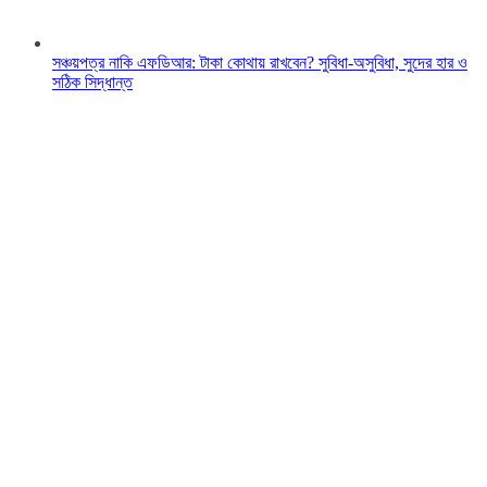
সঞ্চয়পত্র নাকি এফডিআর: টাকা কোথায় রাখবেন? সুবিধা-অসুবিধা, সুদের হার ও
সঠিক সিদ্ধান্ত