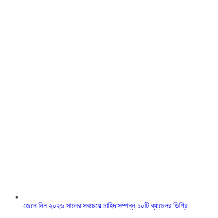
জেনে নিন ২০২৬ সালের সবচেয়ে চাহিদাসম্পন্ন ১০টি ব্যাচেলর ডিগ্রি