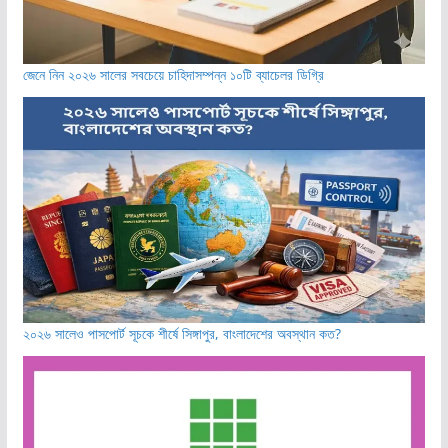
জেনে নিন ২০২৬ সালের সবচেয়ে চাহিদাসম্পন্ন ১০টি ব্যাচেলর ডিগ্রি
২০২৬ সালেও পাসপোর্ট সূচকে শীর্ষে সিঙ্গাপুর, বাংলাদেশের অবস্থান কত?