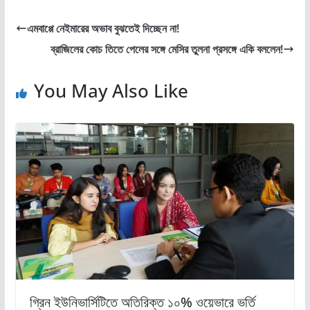
b
t
e
s
t
e
o
e
d
A
এমবাপ্পে নেইমারের অভাব বুঝতেই দিচ্ছেন না!
o
r
I
p
k
n
p
ব্রাজিলের কোচ তিতে পেলের সঙ্গে মেসির তুলনা প্রসঙ্গে একি বললেন!
You May Also Like
গ্রিন ইউনিভার্সিটিতে অতিরিক্ত ১০% ওয়েভারে ভর্তি