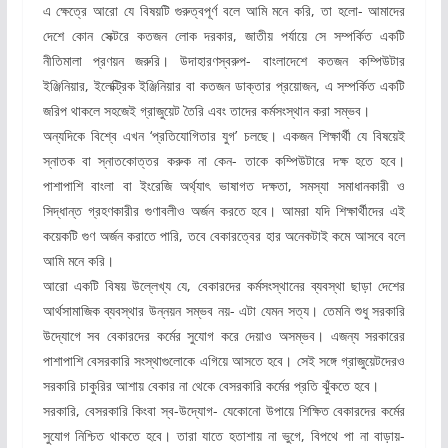
এ ক্ষেত্রে আরো যে বিষয়টি গুরুত্বপূর্ণ বলে আমি মনে করি, তা হলো- আমাদের
দেশে কোন সেক্টরে কতজন লোক দরকার, জাতীয় পর্যায়ে সে সম্পর্কিত একটি
নীতিমালা প্রণয়ন জরুরি। উদাহারণস্বরুপ- বাংলাদেশে কতজন কম্পিউটার
ইঞ্জিনিয়ার, ইলেক্ট্রিক ইঞ্জিনিয়ার বা কতজন ডাক্তার প্রয়োজন, এ সম্পর্কিত একটি
জরিপ থাকলে সহজেই গ্রাজুয়েট তৈরি এবং তাদের কর্মসংস্থান করা সম্ভব।
অন্যদিকে বিশ্বে এখন ‘প্রতিযোগিতার যুগ’ চলছে। একজন শিক্ষার্থী যে বিষয়েই
স্নাতক বা স্নাতকোত্তর করুক না কেন- তাকে কম্পিউটারে দক্ষ হতে হবে।
পাশাপাশি বাংলা বা ইংরেজি অর্থ্যাৎ ভাষাগত দক্ষতা, সমস্যা সমাধানকারী ও
সিদ্ধান্ত গ্রহণকারীর গুণাবলীও অর্জন করতে হবে। আমরা যদি শিক্ষার্থীদের এই
কয়েকটি গুণ অর্জন করাতে পারি, তবে বেকারত্বের হার অনেকটাই কমে আসবে বলে
আমি মনে করি।
আরো একটি বিষয় উল্লেখ্য যে, বেকারদের কর্মসংস্থানের ব্যবস্থা ছাড়া দেশের
আর্থসামাজিক ব্যবস্থার উন্নয়ন সম্ভব নয়- এটা যেমন সত্য। তেমনি শুধু সরকারি
উদ্যোগে সব বেকারদের কর্মের সুযোগ করে দেয়াও অসম্ভব। এজন্য সরকারের
পাশাপাশি বেসরকারি সংস্থাগুলোকে এগিয়ে আসতে হবে। সেই সঙ্গে গ্রাজুয়েটদেরও
সরকারি চাকুরির আশায় বেকার না থেকে বেসরকারি কর্মের প্রতি ঝুঁকতে হবে।
সরকারি, বেসরকারি কিংবা স্ব-উদ্যোগ- যেকোনো উপায়ে শিক্ষিত বেকারদের কর্মের
সুযোগ নিশ্চিত থাকতে হবে। তারা যাতে হতাশায় না ভুগে, বিপথে পা না বাড়ায়-