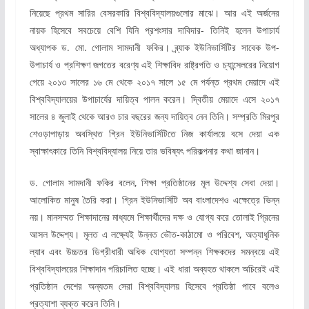
নিয়েছে প্রথম সারির বেসরকারি বিশ্ববিদ্যালয়গুলোর মাঝে। আর এই অর্জনের
নায়ক হিসেবে সবচেয়ে বেশি যিনি প্রশংসার দাবিদার- তিনিই হলেন উপাচার্য
অধ্যাপক ড. মো. গোলাম সামদানী ফকির। ব্র্যাক ইউনিভার্সিটির সাবেক উপ-
উপাচার্য ও প্রশিক্ষণ জগতের বরেণ্য এই শিক্ষাবিদ রাষ্ট্রপতি ও চ্যান্সেলরের নিয়োগ
পেয়ে ২০১৩ সালের ১৬ মে থেকে ২০১৭ সালে ১৫ মে পর্যন্ত প্রথম মেয়াদে এই
বিশ্ববিদ্যালয়ের উপাচার্যের দায়িত্ব পালন করেন। দ্বিতীয় মেয়াদে এসে ২০১৭
সালের ৪ জুলাই থেকে আরও চার বছরের জন্য দায়িত্ব নেন তিনি। সম্প্রতি মিরপুর
শেওড়াপাড়ায় অবস্থিত গ্রিন ইউনিভার্সিটিতে নিজ কার্যালয়ে বসে দেয়া এক
স্বাক্ষাৎকারে তিনি বিশ্ববিদ্যালয় নিয়ে তার ভবিষ্যৎ পরিকল্পনার কথা জানান।
ড. গোলাম সামদানী ফকির বলেন, শিক্ষা প্রতিষ্ঠানের মূল উদ্দেশ্য সেবা দেয়া।
আলোকিত মানুষ তৈরি করা। গ্রিন ইউনিভার্সিটি অব বাংলাদেশও এক্ষেত্রে ভিন্ন
নয়। মানসম্মত শিক্ষাদানের মাধ্যমে শিক্ষার্থীদের দক্ষ ও যোগ্য করে তোলাই গ্রিনের
আসল উদ্দেশ্য। মূলত এ লক্ষ্যেই উন্নত ভৌত-কাঠামো ও পরিবেশ, অত্যাধুনিক
ল্যাব এবং উচ্চতর ডিগ্রীধারী অধিক যোগ্যতা সম্পন্ন শিক্ষকদের সমন্বয়ে এই
বিশ্ববিদ্যালয়ের শিক্ষাদান পরিচালিত হচ্ছে। এই ধারা অব্যহত থাকলে অচিরেই এই
প্রতিষ্ঠান দেশের অন্যতম সেরা বিশ্ববিদ্যালয় হিসেবে প্রতিষ্ঠা পাবে বলেও
প্রত্যাশা ব্যক্ত করেন তিনি।