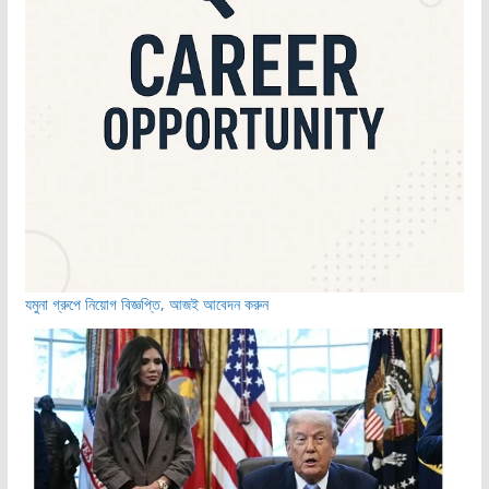
যমুনা গ্রুপে নিয়োগ বিজ্ঞপ্তি, আজই আবেদন করুন