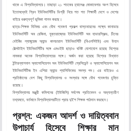
থাকে এ বিশ্ববিদ্যালয়ে। তাছাড়া ২১ শতকের চ্যালেঞ্জ মোকাবেলার অংশ হিসেবে
ইতোমধ্যেই গ্রিন ইউনিভার্সিটির ডিগ্রী নিয়ে শত শত শিক্ষার্থী দেশে ও দেশের
বাইরে গুরুত্বপূর্ণ ভূমিকা পালন করছে।
ছাত্র-শিক্ষক বিনিময় এবং যৌথ গবেষণা প্রকল্প বাস্তবায়নের লক্ষ্যে কানাডার
ইউনিভার্সিটি অব রেজিনা, যুক্তরাজ্যের ইউনিভার্সিটি অব হাডারস্ফিল্ড, চীনের
বেইজিং ল্যাঙ্গুয়েজ অ্যান্ড কালচারাল ইউনিভার্সিটি (বিএলসিইউ) এবং উহান
টেক্সটাইল ইউনিভার্সিটির সঙ্গে এমওইউ ছাড়াও ঘনিষ্ট যোগাযোগ রয়েছে বিশ্বের
নামকরা অনেক বিশ্ববিদ্যালয়ের সঙ্গে। অর্জন করা হয়েছে বিশ্বের বিখ্যাত
ইন্টারন্যাশনাল অ্যাসোসিয়েশন অব ইউনিভার্সিটি প্রেসিডেন্ট ও অ্যাসোসিয়েশন অব
ইউনিভার্সিটিজ ইন এশিয়া অ্যান্ড প্যাসিফিকের সদস্য পদ। এর বাইরেও এ
প্রতিষ্ঠানের বেশ কিছু বিশ্ববিদ্যালয় ও সংস্থার সঙ্গে যৌথ গবেষণার চুক্তি
রয়েছে।
বিশ্ববিদ্যালয় মঞ্জুরী কমিশনের (ইউজিসি) সর্বশেষ প্রতিবেদন ও অভ্যন্তরীণ
তথ্যমতে, বর্তমানে বিশ্ববিদ্যালয়টিতে প্রায় দুই’শ শিক্ষক পাঠদান করছেন।
প্রশ্ন: একজন আদর্শ ও দায়িত্ববান
উপাচার্য হিসেবে শিক্ষার মান