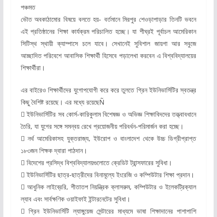
পঞ্চমত
ভৌত অবকাঠামোর বিষয়ে বলতে হয়- বর্তমানে মিরপুর শেওড়াপাড়ার তিনটি ভবনে
এই প্রতিষ্ঠানের শিক্ষা কার্যক্রম পরিচালিত হচ্ছে। যা শীঘ্রই পূর্বাচল আমেরিকান
সিটিস্থ স্থায়ী ক্যাম্পাসে চলে যাবে। সেখানেই সুবিশাল জায়গা আর সবুজে
আচ্ছাদিত পরিবেশে আবাসিক শিক্ষার্থী হিসেবে পড়ালেখা করবেন এ বিশ্ববিদ্যালয়ের
শিক্ষার্থীরা।
এর বাইরেও শিক্ষার্থীদের যুগোপযোগী করে করে তুলতে গ্রিন ইউনিভার্সিটির স্বতন্ত্র
কিছু বৈশিষ্ট রয়েছে। এর মধ্যে রয়েছেÑ
 ইউনিভার্সিটির সব কোর্স-কারিকুলাম বিশেষজ্ঞ ও অভিজ্ঞ শিক্ষাবিদদের তত্ত্বাবধানে
তৈরি, যা যুগের সঙ্গে সমন্বয় রেখে প্রয়োজনীয় পরিবর্ধন-পরিমার্জন করা হচ্ছে।
 নর্থ আমেরিকাসহ যুক্তরাজ্য, ইউরোপ ও বাংলাদেশ থেকে উচ্চ ডিগ্রীপ্রাপ্ত
১৮৩জন শিক্ষক দ্বারা পাঠদান।
 বিদেশের প্রসিদ্ধ বিশ্ববিদ্যালয়গুলোতে ক্রেডিট ট্রান্সফারের সুবিধা।
 ইউনিভার্সিটির ছাত্র-ছাত্রীদের বিনামূল্যে ইংরেজি ও কম্পিউটার শিক্ষা প্রদান।
 আধুনিক লাইব্রেরি, শীতাতপ নিয়ন্ত্রিক ক্লাসরুম, কম্পিউটার ও ইলেকট্রিক্যাল
ল্যাব এবং সার্বক্ষণিক ওয়াইফাই ইন্টারনেটের সুবিধা।
 গ্রিন ইউনিভার্সিটি ল্যাঙ্গুয়েজ সেন্টারের মাধ্যমে ভাষা শিক্ষাদানের পাশাপাশি