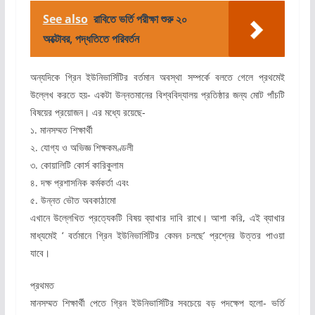
See also
রাবিতে ভর্তি পরীক্ষা শুরু ২০
অক্টোবর, পদ্ধতিতে পরিবর্তন
অন্যদিকে গ্রিন ইউনিভার্সিটির বর্তমান অবস্থা সম্পর্কে বলতে গেলে প্রথমেই
উল্লেখ করতে হয়- একটা উন্নতমানের বিশ্ববিদ্যালয় প্রতিষ্ঠার জন্য মোট পাঁচটি
বিষয়ের প্রয়োজন। এর মধ্যে রয়েছে-
১. মানসম্মত শিক্ষার্থী
২. যোগ্য ও অভিজ্ঞ শিক্ষকমণ্ডলী
৩. কোয়ালিটি কোর্স কারিকুলাম
৪. দক্ষ প্রশাসনিক কর্মকর্তা এবং
৫. উন্নত ভৌত অবকাঠামো
এখানে উল্লেখিত প্রত্যেকটি বিষয় ব্যাখার দাবি রাখে। আশা করি, এই ব্যাখার
মাধ্যমেই ‘ বর্তমানে গ্রিন ইউনিভার্সিটির কেমন চলছে’ প্রশ্নের উত্তর পাওয়া
যাবে।
প্রথমত
মানসম্মত শিক্ষার্থী পেতে গ্রিন ইউনিভার্সিটির সবচেয়ে বড় পদক্ষেপ হলো- ভর্তি