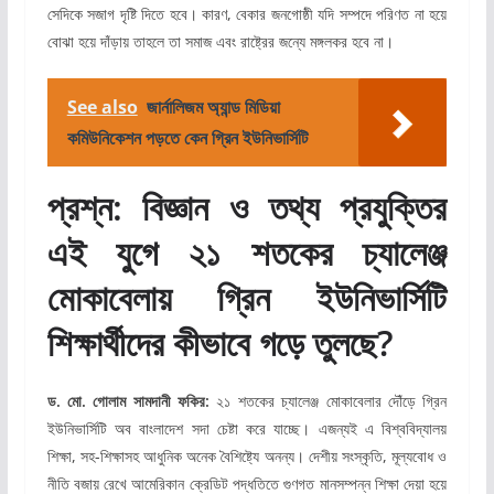
সেদিকে সজাগ দৃষ্টি দিতে হবে। কারণ, বেকার জনগোষ্ঠী যদি সম্পদে পরিণত না হয়ে
বোঝা হয়ে দাঁড়ায় তাহলে তা সমাজ এবং রাষ্ট্রের জন্যে মঙ্গলকর হবে না।
See also
জার্নালিজম অ্যান্ড মিডিয়া
কমিউনিকেশন পড়তে কেন গ্রিন ইউনিভার্সিটি
প্রশ্ন: বিজ্ঞান ও তথ্য প্রযুক্তির
এই যুগে ২১ শতকের চ্যালেঞ্জ
মোকাবেলায় গ্রিন ইউনিভার্সিটি
শিক্ষার্থীদের কীভাবে গড়ে তুলছে?
ড. মো. গোলাম সামদানী ফকির:
২১ শতকের চ্যালেঞ্জ মোকাবেলার দৌঁড়ে গ্রিন
ইউনিভার্সিটি অব বাংলাদেশ সদা চেষ্টা করে যাচ্ছে। এজন্যই এ বিশ্ববিদ্যালয়
শিক্ষা, সহ-শিক্ষাসহ আধুনিক অনেক বৈশিষ্ট্যে অনন্য। দেশীয় সংস্কৃতি, মূল্যবোধ ও
নীতি বজায় রেখে আমেরিকান ক্রেডিট পদ্ধতিতে গুণগত মানসম্পন্ন শিক্ষা দেয়া হয়ে