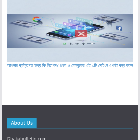
আপনার ব্যক্তিগত তথ্য কি নিরাপদ? গুগল ও ফেসবুকের এই ৩টি সেটিংস এখনই বন্ধ করুন
About Us
Dhakabulletin.com