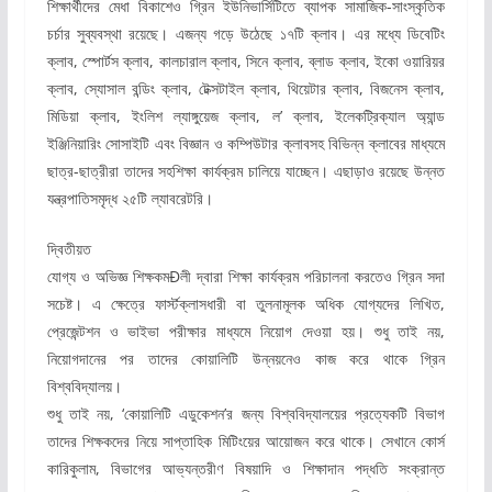
শিক্ষার্থীদের মেধা বিকাশেও গ্রিন ইউনিভার্সিটিতে ব্যাপক সামাজিক-সাংস্কৃতিক
চর্চার সুব্যবস্থা রয়েছে। এজন্য গড়ে উঠেছে ১৭টি ক্লাব। এর মধ্যে ডিবেটিং
ক্লাব, স্পোর্টস ক্লাব, কালচারাল ক্লাব, সিনে ক্লাব, ব্লাড ক্লাব, ইকো ওয়ারিয়র
ক্লাব, স্যোসাল বন্ডিং ক্লাব, টেক্সটাইল ক্লাব, থিয়েটার ক্লাব, বিজনেস ক্লাব,
মিডিয়া ক্লাব, ইংলিশ ল্যাঙ্গুয়েজ ক্লাব, ল’ ক্লাব, ইলেকট্রিক্যাল অ্যান্ড
ইঞ্জিনিয়ারিং সোসাইটি এবং বিজ্ঞান ও কম্পিউটার ক্লাবসহ বিভিন্ন ক্লাবের মাধ্যমে
ছাত্র-ছাত্রীরা তাদের সহশিক্ষা কার্যক্রম চালিয়ে যাচ্ছেন। এছাড়াও রয়েছে উন্নত
যন্ত্রপাতিসমৃদ্ধ ২৫টি ল্যাবরেটরি।
দ্বিতীয়ত
যোগ্য ও অভিজ্ঞ শিক্ষকমÐলী দ্বারা শিক্ষা কার্যক্রম পরিচালনা করতেও গ্রিন সদা
সচেষ্ট। এ ক্ষেত্রে ফার্স্টক্লাসধারী বা তুলনামূলক অধিক যোগ্যদের লিখিত,
প্রেজেন্টশন ও ভাইভা পরীক্ষার মাধ্যমে নিয়োগ দেওয়া হয়। শুধু তাই নয়,
নিয়োগদানের পর তাদের কোয়ালিটি উন্নয়নেও কাজ করে থাকে গ্রিন
বিশ্ববিদ্যালয়।
শুধু তাই নয়, ‘কোয়ালিটি এডুকেশন’র জন্য বিশ্ববিদ্যালয়ের প্রত্যেকটি বিভাগ
তাদের শিক্ষকদের নিয়ে সাপ্তাহিক মিটিংয়ের আয়োজন করে থাকে। সেখানে কোর্স
কারিকুলাম, বিভাগের আভ্যন্তরীণ বিষয়াদি ও শিক্ষাদান পদ্ধতি সংক্রান্ত