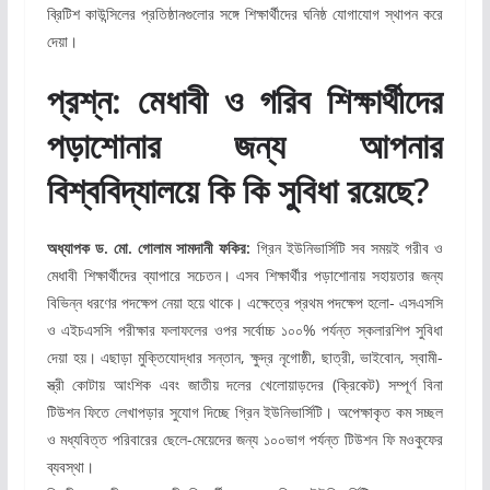
ব্রিটিশ কাউন্সিলের প্রতিষ্ঠানগুলোর সঙ্গে শিক্ষার্থীদের ঘনিষ্ঠ যোগাযোগ স্থাপন করে
দেয়া।
প্রশ্ন: মেধাবী ও গরিব শিক্ষার্থীদের
পড়াশোনার জন্য আপনার
বিশ্ববিদ্যালয়ে কি কি সুবিধা রয়েছে?
অধ্যাপক ড. মো. গোলাম সামদানী ফকির:
গ্রিন ইউনিভার্সিটি সব সময়ই গরীব ও
মেধাবী শিক্ষার্থীদের ব্যাপারে সচেতন। এসব শিক্ষার্থীর পড়াশোনায় সহায়তার জন্য
বিভিন্ন ধরণের পদক্ষেপ নেয়া হয়ে থাকে। এক্ষেত্রে প্রথম পদক্ষেপ হলো- এসএসসি
ও এইচএসসি পরীক্ষার ফলাফলের ওপর সর্বোচ্চ ১০০% পর্যন্ত স্কলারশিপ সুবিধা
দেয়া হয়। এছাড়া মুক্তিযোদ্ধার সন্তান, ক্ষুদ্র নৃগোষ্ঠী, ছাত্রী, ভাইবোন, স্বামী-
স্ত্রী কোটায় আংশিক এবং জাতীয় দলের খেলোয়াড়দের (ক্রিকেট) সম্পূর্ণ বিনা
টিউশন ফিতে লেখাপড়ার সুযোগ দিচ্ছে গ্রিন ইউনিভার্সিটি। অপেক্ষাকৃত কম সচ্ছল
ও মধ্যবিত্ত পরিবারের ছেলে-মেয়েদের জন্য ১০০ভাগ পর্যন্ত টিউশন ফি মওকুফের
ব্যবস্থা।