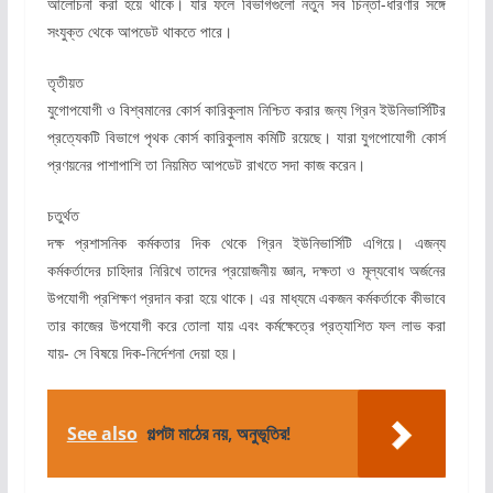
আলোচনা করা হয়ে থাকে। যার ফলে বিভাগগুলো নতুন সব চিন্তা-ধারণার সঙ্গে
সংযুক্ত থেকে আপডেট থাকতে পারে।
তৃতীয়ত
যুগোপযোগী ও বিশ্বমানের কোর্স কারিকুলাম নিশ্চিত করার জন্য গ্রিন ইউনিভার্সিটির
প্রত্যেকটি বিভাগে পৃথক কোর্স কারিকুলাম কমিটি রয়েছে। যারা যুগপোযোগী কোর্স
প্রণয়নের পাশাপাশি তা নিয়মিত আপডেট রাখতে সদা কাজ করেন।
চতুর্থত
দক্ষ প্রশাসনিক কর্মকতার দিক থেকে গ্রিন ইউনিভার্সিটি এগিয়ে। এজন্য
কর্মকর্তাদের চাহিদার নিরিখে তাদের প্রয়োজনীয় জ্ঞান, দক্ষতা ও মূল্যবোধ অর্জনের
উপযোগী প্রশিক্ষণ প্রদান করা হয়ে থাকে। এর মাধ্যমে একজন কর্মকর্তাকে কীভাবে
তার কাজের উপযোগী করে তোলা যায় এবং কর্মক্ষেত্রে প্রত্যাশিত ফল লাভ করা
যায়- সে বিষয়ে দিক-নির্দেশনা দেয়া হয়।
See also
গল্পটা মাঠের নয়, অনুভূতির!