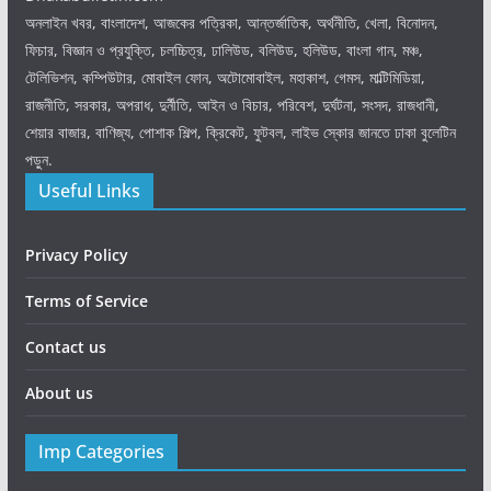
অনলাইন খবর, বাংলাদেশ, আজকের পত্রিকা, আন্তর্জাতিক, অর্থনীতি, খেলা, বিনোদন,
ফিচার, বিজ্ঞান ও প্রযুক্তি, চলচ্চিত্র, ঢালিউড, বলিউড, হলিউড, বাংলা গান, মঞ্চ,
টেলিভিশন, কম্পিউটার, মোবাইল ফোন, অটোমোবাইল, মহাকাশ, গেমস, মাল্টিমিডিয়া,
রাজনীতি, সরকার, অপরাধ, দুর্নীতি, আইন ও বিচার, পরিবেশ, দুর্ঘটনা, সংসদ, রাজধানী,
শেয়ার বাজার, বাণিজ্য, পোশাক শিল্প, ক্রিকেট, ফুটবল, লাইভ স্কোর জানতে ঢাকা বুলেটিন
পড়ুন.
Useful Links
Privacy Policy
Terms of Service
Contact us
About us
Imp Categories