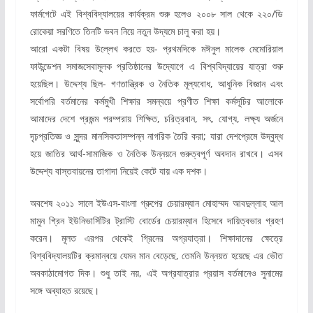
ফার্মগেটে এই বিশ্ববিদ্যালয়ের কার্যক্রম শুরু হলেও ২০০৮ সাল থেকে ২২০/ডি
রোকেয়া সরণিতে তিনটি ভবন নিয়ে নতুন উদ্যমে চালু করা হয়।
আরো একটা বিষয় উল্লেখ করতে হয়- প্রথমদিকে মঈনুল মালেক মেমোরিয়াল
ফাউন্ডেশন সমাজসেবামূলক প্রতিষ্ঠানের উদ্যোগে এ বিশ্ববিদ্যায়ের যাত্রা শুরু
হয়েছিল। উদ্দেশ্য ছিল- গণতান্ত্রিক ও নৈতিক মূল্যবোধ, আধুনিক বিজ্ঞান এবং
সর্বোপরি বর্তমানের কর্মমুখী শিক্ষার সমন্বয়ে প্রণীত শিক্ষা কর্মসূচির আলোকে
আমাদের দেশে প্রজন্ম পরম্পরায় শিক্ষিত, চরিত্রবান, সৎ, যোগ্য, লক্ষ্য অর্জনে
দৃঢ়প্রতিজ্ঞ ও সুন্দর মানসিকতাসম্পন্ন নাগরিক তৈরি করা; যারা দেশপ্রেমে উদ্বুদ্ধ
হয়ে জাতির আর্থ-সামাজিক ও নৈতিক উন্নয়নে গুরুত্বপূর্ণ অবদান রাখবে। এসব
উদ্দেশ্য বাস্তবায়নের তাগাদা নিয়েই কেটে যায় এক দশক।
অবশেষ ২০১১ সালে ইউএস-বাংলা গ্রুপের চেয়ারম্যান মোহাম্মদ আবদুল্লাহ আল
মামুন গ্রিন ইউনিভার্সিটির ট্রাস্টি বোর্ডের চেয়ারম্যান হিসেবে দায়িত্বভার গ্রহণ
করেন। মূলত এরপর থেকেই গ্রিনের অগ্রযাত্রা। শিক্ষাদানের ক্ষেত্রে
বিশ্ববিদ্যালয়টির ক্রমান্বয়ে যেমন মান বেড়েছে, তেমনি উন্নয়ত হয়েছে এর ভৌত
অবকাঠামোগত দিক। শুধু তাই নয়, এই অগ্রযাত্রার প্রয়াস বর্তমানেও সুনামের
সঙ্গে অব্যাহত রয়েছে।