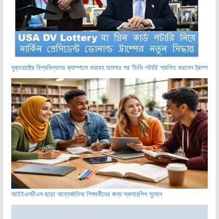
যুক্তরাষ্ট্রে বিশ্ববিদ্যালয় ক্যাম্পাসে ভয়াবহ হামলার পর ‘ডিভি লটারি’ স্থগিত করলেন ট্রাম্প
আইইএলটিএস ছাড়া আন্তর্জাতিক শিক্ষার্থীদের জন্য স্কলারশিপ সুযোগ