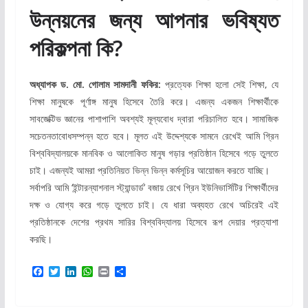
উন্নয়নের জন্য আপনার ভবিষ্যত
পরিকল্পনা কি?
অধ্যাপক ড. মো. গোলাম সামদানী ফকির:
প্রত্যেক শিক্ষা হলো সেই শিক্ষা, যে
শিক্ষা মানুষকে পূর্ণাঙ্গ মানুষ হিসেবে তৈরি করে। এজন্য একজন শিক্ষার্থীকে
সাবজেক্টিভ জ্ঞানের পাশাপাশি অবশ্যই মূল্যবোধ দ্বারা পরিচালিত হবে। সামাজিক
সচেতনতাবোধসম্পন্ন হতে হবে। মূলত এই উদ্দেশ্যকে সামনে রেখেই আমি গ্রিন
বিশ্ববিদ্যালয়কে মানবিক ও আলোকিত মানুষ গড়ার প্রতিষ্ঠান হিসেবে গড়ে তুলতে
চাই। এজন্যই আমরা প্রতিনিয়ত ভিন্ন ভিন্ন কর্মসূচির আয়োজন করতে যাচ্ছি।
সর্বাপরি আমি ‘ইন্টারন্যাশনাল স্ট্যান্ডার্ড’ বজায় রেখে গ্রিন ইউনিভার্সিটির শিক্ষার্থীদের
দক্ষ ও যোগ্য করে গড়ে তুলতে চাই। যে ধারা অব্যহত রেখে অচিরেই এই
প্রতিষ্ঠানকে দেশের প্রথম সারির বিশ্ববিদ্যালয় হিসেবে রূপ দেয়ার প্রত্যাশা
করছি।
F
T
L
W
P
S
a
w
i
h
r
h
c
i
n
a
i
a
e
t
k
t
n
r