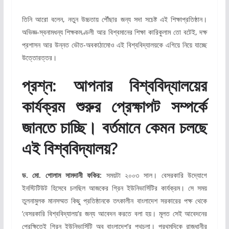
তিনি আরো বলেন, নতুন উচ্চতায় পৌঁছার জন্য সদা সচেষ্ট এই শিক্ষাপ্রতিষ্ঠান।
অভিজ্ঞ-স্বনামধন্য শিক্ষকমণ্ডলী আর বিশ্বমানের শিক্ষা কারিকুলাম তো বটেই, দক্ষ
প্রশাসন আর উন্নত ভৌত-অবকাঠামোও এই বিশ্ববিদ্যালয়কে এগিয়ে নিয়ে যাচ্ছে
উত্তোরত্তর।
প্রশ্ন: আপনার বিশ্ববিদ্যালয়ের
কার্যক্রম শুরুর প্রেক্ষাপট সম্পর্কে
জানতে চাচ্ছি। বর্তমানে কেমন চলছে
এই বিশ্ববিদ্যালয়?
ড. মো. গোলাম সামদানী ফকির:
সময়টা ২০০৩ সাল। বেসরকারি উদ্যোগে
ইনস্টিটিউট হিসেবে চলছিল আজকের গ্রিন ইউনিভার্সিটির কার্যক্রম। সে সময়
তুলনামুলক মানসম্মত কিছু প্রতিষ্ঠানকে তৎকালীন বাংলাদেশ সরকারের পক্ষ থেকে
‘বেসরকারি বিশ্ববিদ্যালয়’র জন্য আবেদন করতে বলা হয়। মূলত সেই আবেদনের
প্রেক্ষিতেই গ্রিন ইউনিভার্সিটি অব বাংলাদেশ’র পথচলা। প্রথমদিকে রাজধানীর