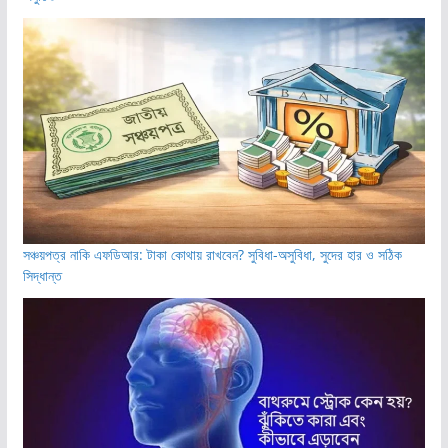
সঞ্চয়পত্র নাকি এফডিআর: টাকা কোথায় রাখবেন? সুবিধা-অসুবিধা, সুদের হার ও সঠিক
সিদ্ধান্ত