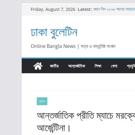
Skip
Latest:
জেনে নিন ২০২৬ সালের সবচেয়ে চ
Friday, August 7, 2026
to
গ্রিন ইউনিভার্সিটিতে শিক্ষক ন
গ্রিন ইউনিভার্সিটিতে ‘অ্যানুয়াল
content
ঢাকা বুলেটিন
অনুষ্ঠিত
সঞ্চয়পত্র নাকি এফডিআর: টাক
সিদ্ধান্ত
প্রাইম ব্যাংকে ম্যানেজমেন্ট 
Online Bangla News | সত্য ও বস্তুনিষ্ঠ সংবাদ
দেখুন
জাতীয়
আন্তর্জাতিক
শিক্ষা
খেলা
প্রযুক
ফুটবল
আন্তর্জাতিক প্রীতি ম্যাচে মরক্ক
আর্জেন্টিনা।