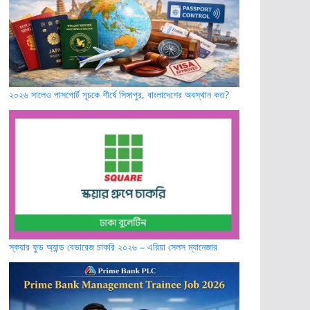
২০২৬ সালেও পাসপোর্ট সূচকে শীর্ষে সিঙ্গাপুর, বাংলাদেশের অবস্থান কত?
স্কয়ার ফুড অ্যান্ড বেভারেজ চাকরি ২০২৬ – এরিয়া সেলস ম্যানেজার