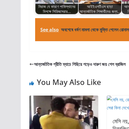
মিরাজ যে কারণে পাকিস্থানের
আইইএলটিএস ছাড়া
আন্
বিপক্ষে সিরিজসেরার…
আন্তর্জাতিক শিক্ষার্থীদের জন্য…
গ
See also
অবশেষে ধর্ষণ মামলা থেকে মুক্তি পেলেন রোনা
আন্তর্জাতিক প্রীতি ম্যাচে পিছিয়ে পড়েও দারুণ জয় পেল ব্রাজিল
You May Also Like
মেসি নয়
ড্রিবলিং