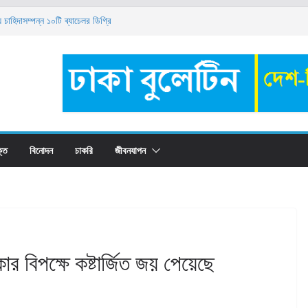
াহিদাসম্পন্ন ১০টি ব্যাচেলর ডিগ্রি
িয়োগ বিজ্ঞপ্তি ২০২৬
 ক্যাম্পাস ফায়ার অ্যান্ড ইমার্জেন্সি ইভাকুয়েশন ড্রিল ২০২৬’
া কোথায় রাখবেন? সুবিধা-অসুবিধা, সুদের হার ও সঠিক
ট্রেইনি নিয়োগ ২০২৬: যোগ্যতা, বেতন ও আবেদন পদ্ধতি
্তি
বিনোদন
চাকরি
জীবনযাপন
োর বিপক্ষে কষ্টার্জিত জয় পেয়েছে