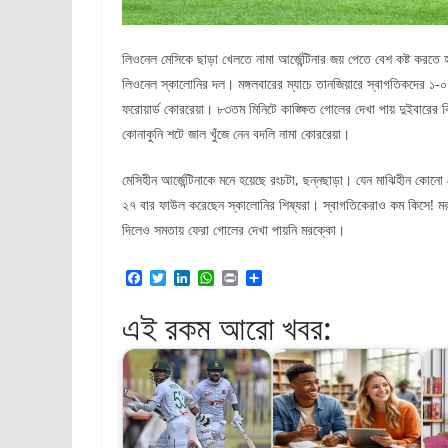
লিওনেল মেসিকে ছাড়া খেলতে নামা আর্জেন্টিনার জয় পেতে বেশ কষ্ট করত
লিওনেল স্কালোনির দল। মঙ্গলবারের ম্যাচে তানজিয়ারে স্বাগতিকদের ১-
ফরোয়ার্ড কোররেয়া। ৮৩তম মিনিটে কাঙ্ক্ষিত গোলের দেখা পায় দুইবারের ব
কোনাকুনি শটে জাল খুঁজে নেন বদলি নামা কোররেয়া।
মেসিহীন আর্জেন্টিনাকে মনে হয়েছে রংচটা, ছন্নছাড়া। যেন মাঝিহীন কোনো
২৭ বার ফাউল করেছেন স্কালোনির শিষ্যরা। স্বাগতিকেরাও কম কিসে! মরক
দিলেও সমতায় ফেরা গোলের দেখা পায়নি মরক্কো।
F
T
L
W
P
S
a
w
i
h
r
h
c
i
n
a
i
a
এই রকম আরো খবর:
e
t
k
t
n
r
b
t
e
s
t
e
o
e
d
A
o
r
I
p
k
n
p