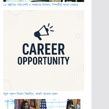
১৬ অক্টোবর এইচএসসি ও সমমানের ফলাফল, শিক্ষার্থীরা পাবেন যেভাবে
যমুনা গ্রুপে নিয়োগ বিজ্ঞপ্তি, আজই আবেদন করুন