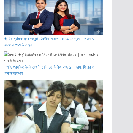
প্রাইম ব্যাংকে ম্যানেজমেন্ট ট্রেইনি নিয়োগ ২০২৬: যোগ্যতা, বেতন ও
আবেদন পদ্ধতি দেখুন
এআই প্রযুক্তিনির্ভর রেডমি নোট ১৫ সিরিজ বাজারে | দাম, ফিচার ও
স্পেসিফিকেশন