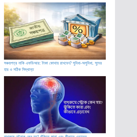
সঞ্চয়পত্র নাকি এফডিআর: টাকা কোথায় রাখবেন? সুবিধা-অসুবিধা, সুদের
হার ও সঠিক সিদ্ধান্ত
বাথরুমে স্ট্রোক কেন হয়? ঝুঁকিতে কারা এবং কীভাবে এড়াবেন