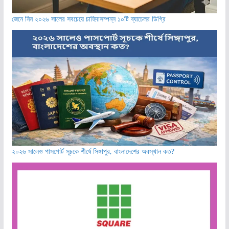
জেনে নিন ২০২৬ সালের সবচেয়ে চাহিদাসম্পন্ন ১০টি ব্যাচেলর ডিগ্রি
২০২৬ সালেও পাসপোর্ট সূচকে শীর্ষে সিঙ্গাপুর, বাংলাদেশের অবস্থান কত?