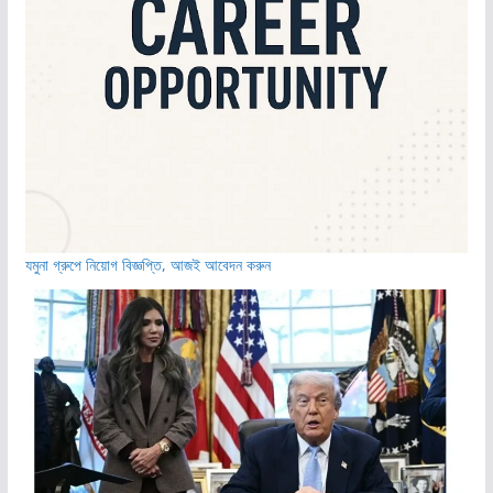
যমুনা গ্রুপে নিয়োগ বিজ্ঞপ্তি, আজই আবেদন করুন