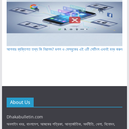
আপনার ব্যক্তিগত তথ্য কি নিরাপদ? গুগল ও ফেসবুকের এই ৩টি সেটিংস এখনই বন্ধ করুন
About Us
Dhakabulletin.com
অনলাইন খবর, বাংলাদেশ, আজকের পত্রিকা, আন্তর্জাতিক, অর্থনীতি, খেলা, বিনোদন,