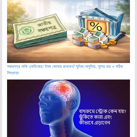
সঞ্চয়পত্র নাকি এফডিআর: টাকা কোথায় রাখবেন? সুবিধা-অসুবিধা, সুদের হার ও সঠিক
সিদ্ধান্ত