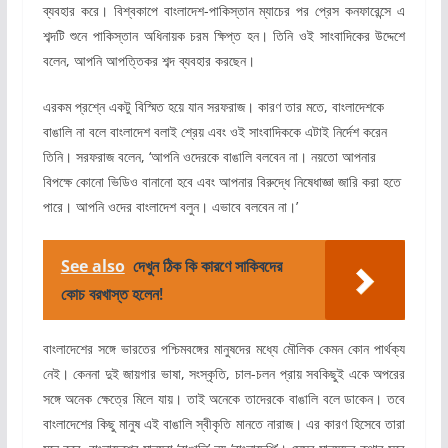
ব্যবহার করে। বিশ্বকাপে বাংলাদেশ-পাকিস্তান ম্যাচের পর প্রেস কনফারেন্সে এ
শব্দটি শুনে পাকিস্তান অধিনায়ক চরম ক্ষিপ্ত হন। তিনি ওই সাংবাদিকের উদ্দেশে
বলেন, আপনি আপত্তিকর শব্দ ব্যবহার করছেন।
এরকম প্রশ্নে একটু বিস্মিত হয়ে যান সরফরাজ। কারণ তার মতে, বাংলাদেশকে
বাঙালি না বলে বাংলাদেশ বলাই শ্রেয় এবং ওই সাংবাদিককে এটাই নির্দেশ করেন
তিনি। সরফরাজ বলেন, ‘আপনি ওদেরকে বাঙালি বলবেন না। নয়তো আপনার
বিপক্ষে কোনো ভিডিও বানানো হবে এবং আপনার বিরুদ্ধে নিষেধাজ্ঞা জারি করা হতে
পারে। আপনি ওদের বাংলাদেশ বলুন। এভাবে বলবেন না।’
See also
দেখুন ঠিক কি কারণে সাকিবদের
কোচ বরখাস্ত হলেন!
বাংলাদেশের সঙ্গে ভারতের পশ্চিমবঙ্গের মানুষদের মধ্যে মৌলিক কেমন কোন পার্থক্য
নেই। কেননা দুই জায়গার ভাষা, সংস্কৃতি, চাল-চলন প্রায় সবকিছুই একে অপরের
সঙ্গে অনেক ক্ষেত্রে মিলে যায়। তাই অনেকে তাদেরকে বাঙালি বলে ডাকেন। তবে
বাংলাদেশের কিছু মানুষ এই বাঙালি স্বীকৃতি মানতে নারাজ। এর কারণ হিসেবে তারা