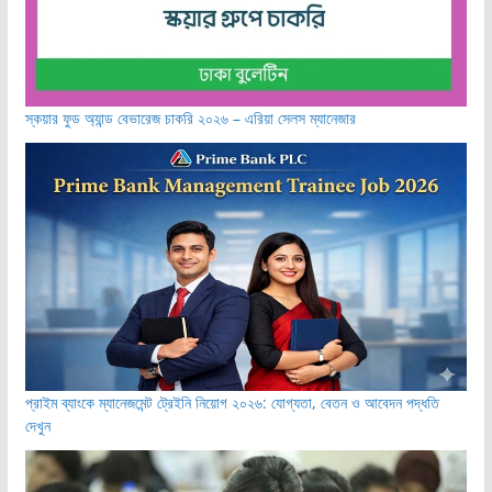
স্কয়ার ফুড অ্যান্ড বেভারেজ চাকরি ২০২৬ – এরিয়া সেলস ম্যানেজার
প্রাইম ব্যাংকে ম্যানেজমেন্ট ট্রেইনি নিয়োগ ২০২৬: যোগ্যতা, বেতন ও আবেদন পদ্ধতি
দেখুন