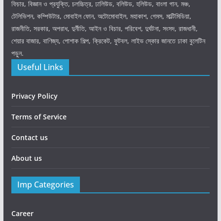
ফিচার, বিজ্ঞান ও প্রযুক্তি, চলচ্চিত্র, ঢালিউড, বলিউড, হলিউড, বাংলা গান, মঞ্চ,
টেলিভিশন, কম্পিউটার, মোবাইল ফোন, অটোমোবাইল, মহাকাশ, গেমস, মাল্টিমিডিয়া,
রাজনীতি, সরকার, অপরাধ, দুর্নীতি, আইন ও বিচার, পরিবেশ, দুর্ঘটনা, সংসদ, রাজধানী,
শেয়ার বাজার, বাণিজ্য, পোশাক শিল্প, ক্রিকেট, ফুটবল, লাইভ স্কোর জানতে ঢাকা বুলেটিন
পড়ুন.
Useful Links
Privacy Policy
Terms of Service
Contact us
About us
Imp Categories
Career