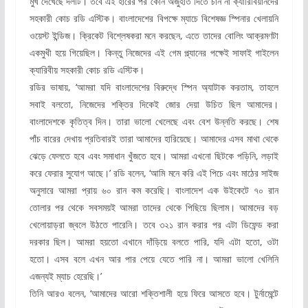
মুখ দেখেছে দলটি। তবে এই হারের পর কোন অজুহাত দিতে চান না ক্যারিবিয়ানদের
সহকারী কোচ রডি এস্টিক। বাংলাদেশের বিপক্ষে ম্যাচে বিশেষজ্ঞ স্পিনার খেলায়নি
ওয়েস্ট ইন্ডিজ। ক্রিকেট বিশ্লেষকরা মনে করছেন, এতে তাদের বোলিং আক্রমণটা
একমুখী হয়ে গিয়েছিল। কিন্তু নিজেদের এই গেম প্ল্যানের পক্ষেই সাফাই গাইলেন
ক্যারিবীয় সহকারী কোচ রডি এস্টিক।
রডির ভাষায়, ‘আমরা যদি বাংলাদেশের বিরুদ্ধে স্পিন অ্যাটাক করতাম, তাহলে
সবাই বলতো, নিজেদের শক্তির দিকেই জোর দেয়া উচিত ছিল আমাদের।
বাংলাদেশকে কৃতিত্ব দিন। তারা ভালো খেলেছে এবং বেশ উন্নতি করছে। শেষ
পাঁচ বারের দেখায় প্রতিবারই তারা আমাদের হারিয়েছে। আমাদের এসব মাথা থেকে
ঝেড়ে ফেলতে হবে এবং সমাধান খুঁজতে হবে। আমরা এখনো ছিটকে পড়িনি, লড়াই
করে ফেরার সুযোগ আছে।’ রডি বলেন, ‘আমি মনে করি এই পিচে এবং মাঠের সাইজ
অনুসারে আমরা প্রায় ৬০ রান কম করেছি। বাংলাদেশ এক উইকেটে ৭০ রান
তোলার পর থেকে সবসময়ই আমরা তাদের থেকে পিছিয়ে ছিলাম। আমাদের বড়
খেলোয়াড়রা জ্বলে উঠতে পারেনি। তবে ৩২১ রান করার পর এটা ডিফেন্ড করা
দরকার ছিল। আমরা হয়তো এখানে দাঁড়িয়ে বলতে পারি, যদি এটা হতো, ওটা
হতো। এসব বলে এখন আর পার পেয়ে যেতে পারি না। আমরা ভালো খেলিনি
এজন্যই ম্যাচ হেরেছি।’
তিনি আরও বলেন, ‘আমাদের আরো শক্তিশালী হয়ে ফিরে আসতে হবে। টুর্নামেন্টে