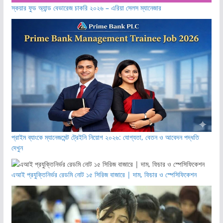
স্কয়ার ফুড অ্যান্ড বেভারেজ চাকরি ২০২৬ – এরিয়া সেলস ম্যানেজার
প্রাইম ব্যাংকে ম্যানেজমেন্ট ট্রেইনি নিয়োগ ২০২৬: যোগ্যতা, বেতন ও আবেদন পদ্ধতি
দেখুন
এআই প্রযুক্তিনির্ভর রেডমি নোট ১৫ সিরিজ বাজারে | দাম, ফিচার ও স্পেসিফিকেশন