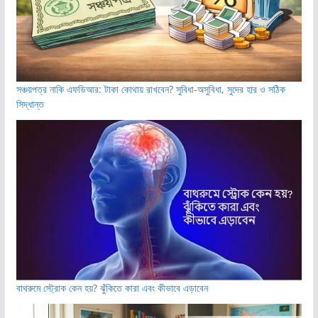
সঞ্চয়পত্র নাকি এফডিআর: টাকা কোথায় রাখবেন? সুবিধা-অসুবিধা, সুদের হার ও সঠিক
সিদ্ধান্ত
বাথরুমে স্ট্রোক কেন হয়? ঝুঁকিতে কারা এবং কীভাবে এড়াবেন