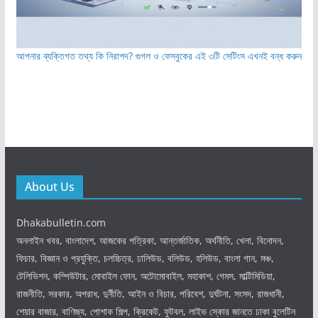
আপনার ব্যক্তিগত তথ্য কি নিরাপদ? গুগল ও ফেসবুকের এই ৩টি সেটিংস এখনই বন্ধ করুন
About Us
Dhakabulletin.com
অনলাইন খবর, বাংলাদেশ, আজকের পত্রিকা, আন্তর্জাতিক, অর্থনীতি, খেলা, বিনোদন,
ফিচার, বিজ্ঞান ও প্রযুক্তি, চলচ্চিত্র, ঢালিউড, বলিউড, হলিউড, বাংলা গান, মঞ্চ,
টেলিভিশন, কম্পিউটার, মোবাইল ফোন, অটোমোবাইল, মহাকাশ, গেমস, মাল্টিমিডিয়া,
রাজনীতি, সরকার, অপরাধ, দুর্নীতি, আইন ও বিচার, পরিবেশ, দুর্ঘটনা, সংসদ, রাজধানী,
শেয়ার বাজার, বাণিজ্য, পোশাক শিল্প, ক্রিকেট, ফুটবল, লাইভ স্কোর জানতে ঢাকা বুলেটিন