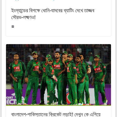
ইংল্যান্ডের বিপক্ষে ধোনি-যাদবের ব্যাটিং দেখে তাজ্জব
সৌরভ-লক্ষ্মণও!
বাংলাদেশ-পাকিস্তানের ক্রিকেট লড়াই! দেখুন কে এগিয়ে