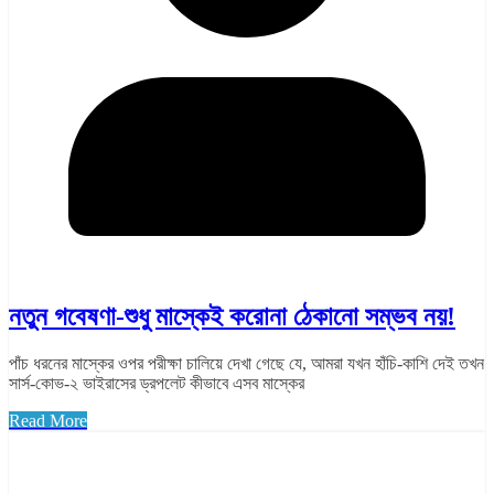
নতুন গবেষণা-শুধু মাস্কেই করোনা ঠেকানো সম্ভব নয়!
পাঁচ ধরনের মাস্কের ওপর পরীক্ষা চালিয়ে দেখা গেছে যে, আমরা যখন হাঁচি-কাশি দেই তখন
সার্স-কোভ-২ ভাইরাসের ড্রপলেট কীভাবে এসব মাস্কের
Read More