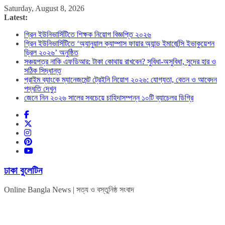
Skip
Saturday, August 8, 2026
to
Latest:
content
গ্রিন ইউনিভার্সিটিতে শিক্ষক নিয়োগ বিজ্ঞপ্তি ২০২৬
গ্রিন ইউনিভার্সিটিতে ‘অ্যানুয়াল ক্যাম্পাস ফায়ার অ্যান্ড ইমার্জেন্সি ইভাকুয়েশন
ড্রিল ২০২৬’ অনুষ্ঠিত
সঞ্চয়পত্র নাকি এফডিআর: টাকা কোথায় রাখবেন? সুবিধা-অসুবিধা, সুদের হার ও
সঠিক সিদ্ধান্ত
প্রাইম ব্যাংকে ম্যানেজমেন্ট ট্রেইনি নিয়োগ ২০২৬: যোগ্যতা, বেতন ও আবেদন
পদ্ধতি দেখুন
জেনে নিন ২০২৬ সালের সবচেয়ে চাহিদাসম্পন্ন ১০টি ব্যাচেলর ডিগ্রি
ঢাকা বুলেটিন
Online Bangla News | সত্য ও বস্তুনিষ্ঠ সংবাদ