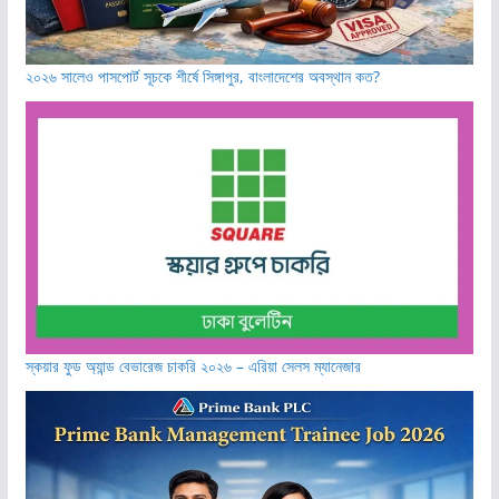
২০২৬ সালেও পাসপোর্ট সূচকে শীর্ষে সিঙ্গাপুর, বাংলাদেশের অবস্থান কত?
স্কয়ার ফুড অ্যান্ড বেভারেজ চাকরি ২০২৬ – এরিয়া সেলস ম্যানেজার