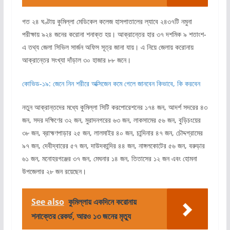
গত ২৪ ঘণ্টায় কুমিল্লা মেডিকেল কলেজ হাসপাতালের ল্যাবে ২৪৩৭টি নমুনা
পরীক্ষায় ৯২৪ জনের করোনা শনাক্ত হয়। আক্রান্তের হার ৩৭ দশমিক ৯ শতাংশ-
এ তথ্য জেলা সিভিল সার্জন অফিস সূত্র জানা যায়। এ নিয়ে জেলায় করোনায়
আক্রান্তের সংখ্যা দাঁড়াল ৩০ হাজার ৮৮ জনে।
কোভিড-১৯: জেনে নিন শরীরে অক্সিজেন কমে গেলে জানবেন কিভাবে, কি করবেন
নতুন আক্রান্তদের মধ্যে কুমিল্লা সিটি করপোরেশনের ১৭৪ জন, আদর্শ সদরের ৪৩
জন, সদর দক্ষিণের ৩২ জন, মুরাদনগরের ৬৩ জন, লাকসামের ৫৬ জন, বুড়িচংয়ের
৩৮ জন, ব্রাহ্মণপাড়ার ২৫ জন, লালমাইর ৪০ জন, চান্দিনার ৪৭ জন, চৌদ্দগ্রামের
৯৭ জন, দেবীদ্বারের ৫৭ জন, দাউদকান্দির ৪৪ জন, নাঙ্গলকোটের ৫৬ জন, বরুড়ার
৬১ জন, মনোহরগঞ্জের ৩৭ জন, মেঘনার ১৪ জন, তিতাসের ১২ জন এবং হোমনা
উপজেলার ২৮ জন রয়েছেন।
See also
কুমিল্লায় একদিনে করোনায়
শনাক্তের রেকর্ড, আরও ১৩ জনের মৃত্যু