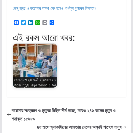
ডেঙ্গু জ্বর ও করোনার লক্ষণ এক হলেও পার্থক্য বুঝবেন কিভাবে?
F
T
L
W
P
S
a
w
i
h
r
h
c
i
n
a
i
a
এই রকম আরো খবর:
e
t
k
t
n
r
b
t
e
s
t
e
o
e
d
A
o
r
I
p
k
n
p
বাংলাদেশে ২৪ ঘণ্টায় করোনায় ১
জনের মৃত্যু, নতুন শনাক্ত ১ জন
করোনার সংক্রমণ ও মৃত্যুর মিছিল দীর্ঘ হচ্ছে, আরও ২৪৬ জনের মৃত্যু ও
শনাক্ত ১৫৯৮৯
ছয় মাসে ভ্যাকসিনের আওতায় দেশের আড়াই শতাংশ মানুষ