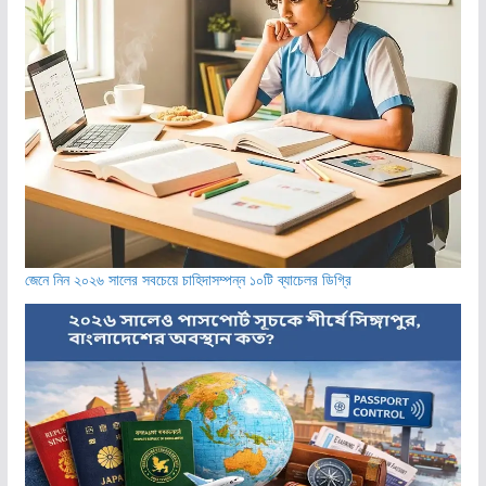
জেনে নিন ২০২৬ সালের সবচেয়ে চাহিদাসম্পন্ন ১০টি ব্যাচেলর ডিগ্রি