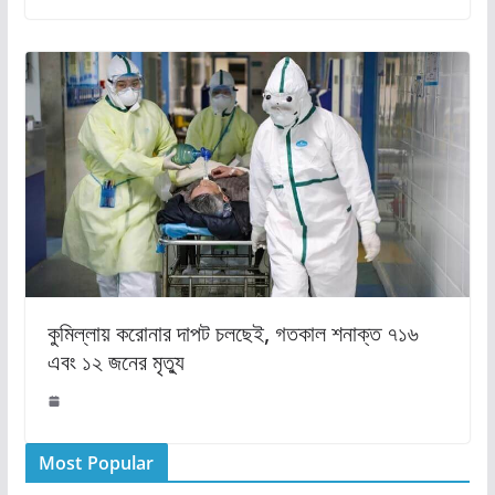
কুমিল্লায় করোনার দাপট চলছেই, গতকাল শনাক্ত ৭১৬
এবং ১২ জনের মৃত্যু
Most Popular