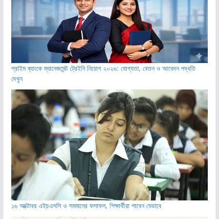
প্রাইম ব্যাংকে ম্যানেজমেন্ট ট্রেইনি নিয়োগ ২০২৬: যোগ্যতা, বেতন ও আবেদন পদ্ধতি
দেখুন
১৬ অক্টোবর এইচএসসি ও সমমানের ফলাফল, শিক্ষার্থীরা পাবেন যেভাবে