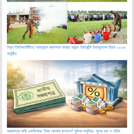
গ্রিন ইউনিভার্সিটিতে ‘অ্যানুয়াল ক্যাম্পাস ফায়ার অ্যান্ড ইমার্জেন্সি ইভাকুয়েশন ড্রিল ২০২৬’
অনুষ্ঠিত
সঞ্চয়পত্র নাকি এফডিআর: টাকা কোথায় রাখবেন? সুবিধা-অসুবিধা, সুদের হার ও সঠিক