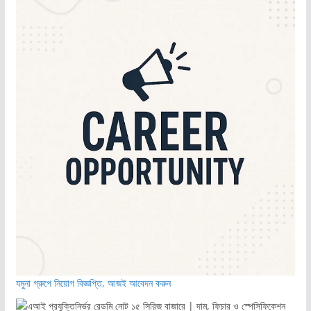
যমুনা গ্রুপে নিয়োগ বিজ্ঞপ্তি, আজই আবেদন করুন