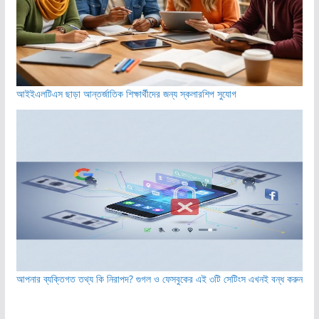
আইইএলটিএস ছাড়া আন্তর্জাতিক শিক্ষার্থীদের জন্য স্কলারশিপ সুযোগ
আপনার ব্যক্তিগত তথ্য কি নিরাপদ? গুগল ও ফেসবুকের এই ৩টি সেটিংস এখনই বন্ধ করুন