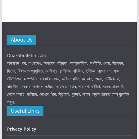
About Us
Dhakabulletin.com
অনলাইন খবর, বাংলাদেশ, আজকের পত্রিকা, আন্তর্জাতিক, অর্থনীতি, খেলা, বিনোদন,
ফিচার, বিজ্ঞান ও প্রযুক্তি, চলচ্চিত্র, ঢালিউড, বলিউড, হলিউড, বাংলা গান, মঞ্চ,
টেলিভিশন, কম্পিউটার, মোবাইল ফোন, অটোমোবাইল, মহাকাশ, গেমস, মাল্টিমিডিয়া,
রাজনীতি, সরকার, অপরাধ, দুর্নীতি, আইন ও বিচার, পরিবেশ, দুর্ঘটনা, সংসদ, রাজধানী,
শেয়ার বাজার, বাণিজ্য, পোশাক শিল্প, ক্রিকেট, ফুটবল, লাইভ স্কোর জানতে ঢাকা বুলেটিন
পড়ুন.
Useful Links
Privacy Policy