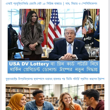
এআই প্রযুক্তিনির্ভর রেডমি নোট ১৫ সিরিজ বাজারে | দাম, ফিচার ও স্পেসিফিকেশন
যুক্তরাষ্ট্রে বিশ্ববিদ্যালয় ক্যাম্পাসে ভয়াবহ হামলার পর ‘ডিভি লটারি’ স্থগিত করলেন ট্রাম্প