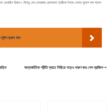
তে চেয়েছিল রিয়াল। কিন্তু বেল-বেনজেমা-রোনালদো ত্রয়ীকে টপকে খেলার সুযোগ কম পাবেন
া-লুইস ভ্যান গাল
োড়িত
আন্তর্জাতিক প্রীতি ম্যাচে পিছিয়ে পড়েও দারুণ জয় পেল ব্রাজিল