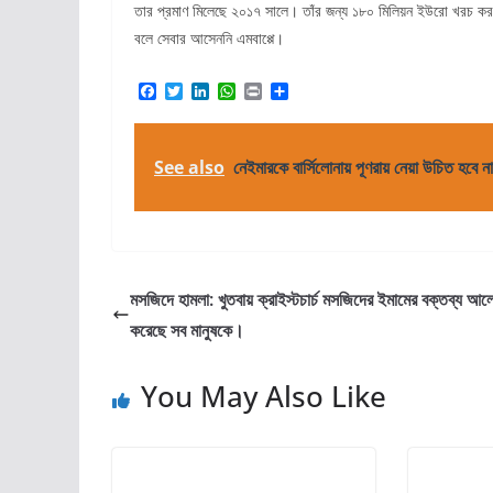
তার প্রমাণ মিলেছে ২০১৭ সালে। তাঁর জন্য ১৮০ মিলিয়ন ইউরো খরচ কর
বলে সেবার আসেননি এমবাপ্পে।
F
T
L
W
P
S
a
w
i
h
r
h
c
i
n
a
i
a
e
t
k
t
n
r
b
t
e
s
t
e
See also
নেইমারকে বার্সিলোনায় পূণরায় নেয়া উচিত হবে ন
o
e
d
A
o
r
I
p
k
n
p
মসজিদে হামলা: খুতবায় ক্রাইস্টচার্চ মসজিদের ইমামের বক্তব্য আল
করেছে সব মানুষকে।
You May Also Like