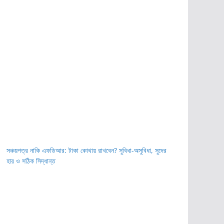
সঞ্চয়পত্র নাকি এফডিআর: টাকা কোথায় রাখবেন? সুবিধা-অসুবিধা, সুদের
হার ও সঠিক সিদ্ধান্ত