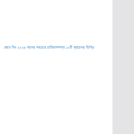
জেনে নিন ২০২৬ সালের সবচেয়ে চাহিদাসম্পন্ন ১০টি ব্যাচেলর ডিগ্রি