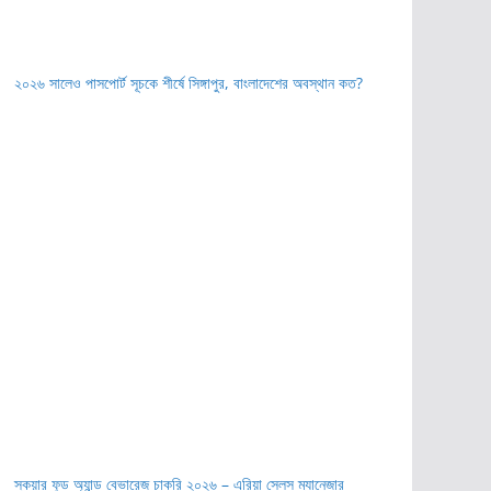
২০২৬ সালেও পাসপোর্ট সূচকে শীর্ষে সিঙ্গাপুর, বাংলাদেশের অবস্থান কত?
স্কয়ার ফুড অ্যান্ড বেভারেজ চাকরি ২০২৬ – এরিয়া সেলস ম্যানেজার