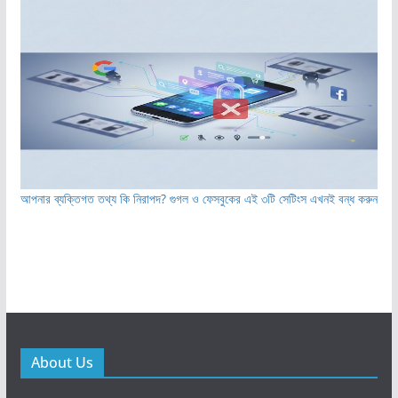
আপনার ব্যক্তিগত তথ্য কি নিরাপদ? গুগল ও ফেসবুকের এই ৩টি সেটিংস এখনই বন্ধ করুন
About Us