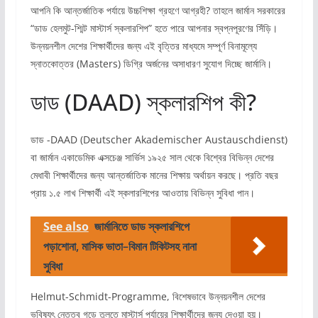
আপনি কি আন্তর্জাতিক পর্যায়ে উচ্চশিক্ষা গ্রহণে আগ্রহী? তাহলে জার্মান সরকারের
“ডাড হেলমুট-শ্মিট মাস্টার্স স্কলারশিপ” হতে পারে আপনার স্বপ্নপূরণের সিঁড়ি।
উন্নয়নশীল দেশের শিক্ষার্থীদের জন্য এই বৃত্তির মাধ্যমে সম্পূর্ণ বিনামূল্যে
স্নাতকোত্তর (Masters) ডিগ্রি অর্জনের অসাধারণ সুযোগ দিচ্ছে জার্মানি।
ডাড (DAAD) স্কলারশিপ কী?
ডাড -DAAD (Deutscher Akademischer Austauschdienst)
বা জার্মান একাডেমিক এক্সচেঞ্জ সার্ভিস ১৯২৫ সাল থেকে বিশ্বের বিভিন্ন দেশের
মেধাবী শিক্ষার্থীদের জন্য আন্তর্জাতিক মানের শিক্ষায় অর্থায়ন করছে। প্রতি বছর
প্রায় ১.৫ লাখ শিক্ষার্থী এই স্কলারশিপের আওতায় বিভিন্ন সুবিধা পান।
See also
জার্মানিতে ডাড স্কলারশিপে
পড়াশোনা, মাসিক ভাতা–বিমান টিকিটসহ নানা
সুবিধা
Helmut-Schmidt-Programme, বিশেষভাবে উন্নয়নশীল দেশের
ভবিষ্যৎ নেতৃত্ব গড়ে তুলতে মাস্টার্স পর্যায়ের শিক্ষার্থীদের জন্য দেওয়া হয়।