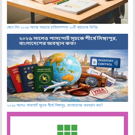
জেনে নিন ২০২৬ সালের সবচেয়ে চাহিদাসম্পন্ন ১০টি ব্যাচেলর ডিগ্রি
২০২৬ সালেও পাসপোর্ট সূচকে শীর্ষে সিঙ্গাপুর, বাংলাদেশের অবস্থান কত?