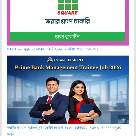
স্কয়ার ফুড অ্যান্ড বেভারেজ চাকরি ২০২৬ – এরিয়া সেলস ম্যানেজার
প্রাইম ব্যাংকে ম্যানেজমেন্ট ট্রেইনি নিয়োগ ২০২৬: যোগ্যতা, বেতন ও আবেদন পদ্ধতি
দেখুন