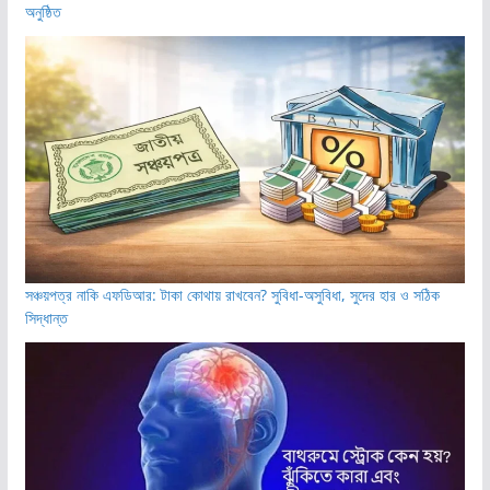
অনুষ্ঠিত
সঞ্চয়পত্র নাকি এফডিআর: টাকা কোথায় রাখবেন? সুবিধা-অসুবিধা, সুদের হার ও সঠিক
সিদ্ধান্ত