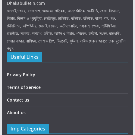
Dhakabulletin.com
অনলাইন খবর, বাংলাদেশ, আজকের পত্রিকা, আন্তর্জাতিক, অর্থনীতি, খেলা, বিনোদন,
ফিচার, বিজ্ঞান ও প্রযুক্তি, চলচ্চিত্র, ঢালিউড, বলিউড, হলিউড, বাংলা গান, মঞ্চ,
টেলিভিশন, কম্পিউটার, মোবাইল ফোন, অটোমোবাইল, মহাকাশ, গেমস, মাল্টিমিডিয়া,
রাজনীতি, সরকার, অপরাধ, দুর্নীতি, আইন ও বিচার, পরিবেশ, দুর্ঘটনা, সংসদ, রাজধানী,
শেয়ার বাজার, বাণিজ্য, পোশাক শিল্প, ক্রিকেট, ফুটবল, লাইভ স্কোর জানতে ঢাকা বুলেটিন
পড়ুন.
Useful Links
Privacy Policy
Terms of Service
Contact us
About us
Imp Categories