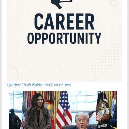
যমুনা গ্রুপে নিয়োগ বিজ্ঞপ্তি, আজই আবেদন করুন