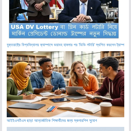
যুক্তরাষ্ট্রে বিশ্ববিদ্যালয় ক্যাম্পাসে ভয়াবহ হামলার পর ‘ডিভি লটারি’ স্থগিত করলেন ট্রাম্প
আইইএলটিএস ছাড়া আন্তর্জাতিক শিক্ষার্থীদের জন্য স্কলারশিপ সুযোগ