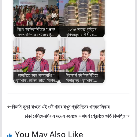
গ্রিন ইউনিভার্সিটিতে “মেক্সট
২০২৫ সালের কৃত্রিম
স্কলারশিপ ও গেটওয়ে টু…
বুদ্ধিমত্তায় শীর্ষ ২০…
জার্মানিতে ডাড স্কলারশিপে
ফ্লিন্ডার্স ইউনিভার্সিটিতে
পড়াশোনা, মাসিক ভাতা–বিমান…
বিনামূল্যে পড়াশোনা:…
কিডনি সুস্থ রাখতে এই ৩টি খাবার রাখুন প্রতিদিনের খাদ্যতালিকায়
ঢাকা রেসিডেনসিয়াল মডেল কলেজে একাদশ শ্রেণিতে ভর্তি বিজ্ঞপ্তি
You May Also Like